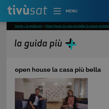
Alert
MENU
Home » la guida più
»
‘Open house: la casa più bella’: le nuove punta
open house la casa più bella