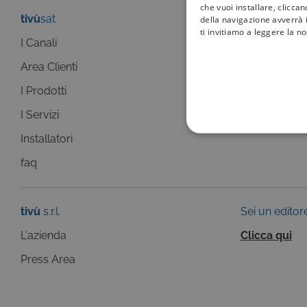
che vuoi installare, clicca
tivù
sat
tivù
la guida
della navigazione avverrà i
ti invitiamo a leggere la n
I Canali
I programmi
Area Clienti
I canali
I Prodotti
La Guida +
I Servizi
faq
COOKIE TEC
Installatori
faq
tivù
s.r.l.
Sei un editor
Questi cookie sono necessar
L'azienda
Clicca qui
risposta ad azioni da te effe
visualizzazione del sito e de
selezionati (es. lingua, prod
Press Area
loro installazione, ma in ta
personali.
Pr
Nome