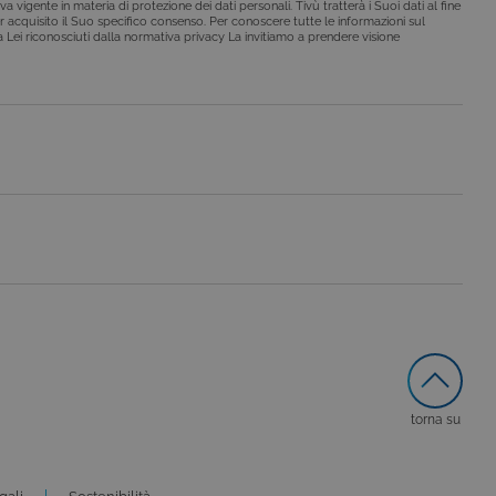
a vigente in materia di protezione dei dati personali. Tivù tratterà i Suoi dati al fine
r acquisito il Suo specifico consenso. Per conoscere tutte le informazioni sul
i a Lei riconosciuti dalla normativa privacy La invitiamo a prendere visione
o da siti scritti con
 per mantenere una
 per ricordare le
o che il banner dei cookie
o da siti scritti con
 per mantenere una
le preferenze dell'utente
nare se il visitatore del
nterfaccia di Youtube.
secondo la
torna su
hieste, limitando la
le visualizzazioni dei
lo stato della sessione.