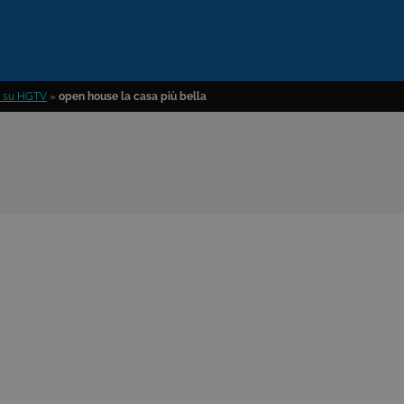
te su HGTV
»
open house la casa più bella