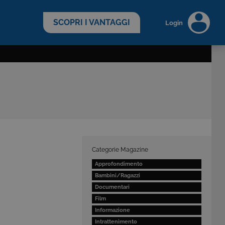
scopri di più >
SCOPRI I VANTAGGI
Login
Categorie Magazine
Approfondimento
Bambini/Ragazzi
Documentari
Film
Informazione
Intrattenimento