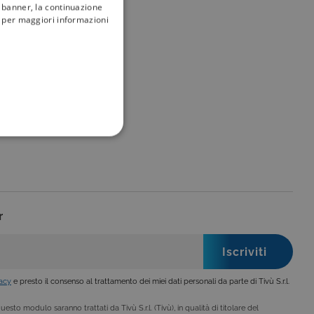
l banner, la continuazione
my
tivù
i; per maggiori informazioni
FUNZIONALITÀ
r
no impostati solo in
legge, come la corretta
se ai criteri da te
 essere avvisati riguardo alla
ano, di norma, dati
vacy
e presto il consenso al trattamento dei miei dati personali da parte di Tivù S.r.l.
esto modulo saranno trattati da Tivù S.r.l. (Tivù), in qualità di titolare del