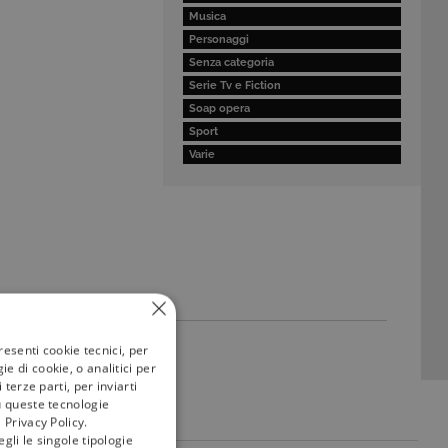
Musica
Personaggi
Senza categoria
Serie Tv e Fiction
Soap opera
Sport
Varie
resenti cookie tecnici, per
e di cookie, o analitici per
terze parti, per inviarti
u queste tecnologie
 Privacy Policy.
gli le singole tipologie