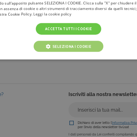
ndo sull’apposito pulsante SELEZIONA I COOKIE. Clicca sulla "X" per chiudere i
la
tivù
n assenza di cookie o altri strumenti di tracciamento diversi da quelli tecnic
ostra Cookie Policy.
Leggi la cookie policy
I Bollini
ACCETTA TUTTI I COOKIE
Info & News
faq
SELEZIONA I COOKIE
NICI
COOKIE ANALITICI
COOKIE DI PROFILAZIONE
Cookie tecnici
Cookie analitici
Cookie di profilazione
Funzionalità
e?
Iscriviti alla nostra newslette
i per il corretto funzionamento del nostro sito e non possono essere disattivati. Vengo
ttuate nel corso della navigazione, che costituiscono una richiesta di servizi ai sensi di 
i suoi contenuti. Inoltre, ti permetteranno di navigare sul sito ricordando le scelte e in ba
otti presenti nel carrello). È possibile impostare il browser per bloccare i cookie tecnici o
l caso alcune parti del sito non funzioneranno correttamente. Questi cookie non archivi
Dichiaro di aver letto l’
Informativa Pri
per l’invio della newsletter tivùsat
ovider /
I dati personali da Lei conferiti compilando qu
Scadenza
Descrizione