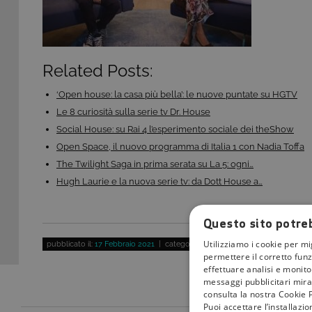
Related Posts:
‘Open house: la casa più bella’: le nuove puntate su HGTV
Le 8 curiosità sulla serie tv Dr. House
Social House: su Rai 4 l’esperimento sociale dei theShow
Open Space, il nuovo programma di Italia 1 con Nadia Toffa
The Twilight Saga in prima serata su La 5: ogni…
Hugh Laurie e la nuova serie tv: da Dott House a…
Questo sito potreb
Utilizziamo i cookie per mi
pubblicato il:
17 Febbraio 2021
| categoria:
permettere il corretto funz
effettuare analisi e monitor
messaggi pubblicitari mirat
consulta la nostra Cookie P
Puoi accettare l’installazi