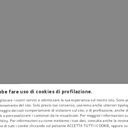
be fare uso di cookies di profilazione.
gliorare i nostri servizi e ottimizzare la tua esperienza sul nostro sito. Sono p
ionamento del sito. Solo previo tuo consenso, useremo anche ulteriori tipologi
aggio dei tuoi comportamenti di visitatore sul sito, o di profilazione, anche di 
i o personalizzare i contenuti da te visualizzati. Per maggiori informazioni s
olicy. Per informazioni su come trattiamo i tuoi dati, consulta anche la nostra
one di tutti i cookie cliccando sul pulsante ACCETTA TUTTI I COOKIE, oppure sce