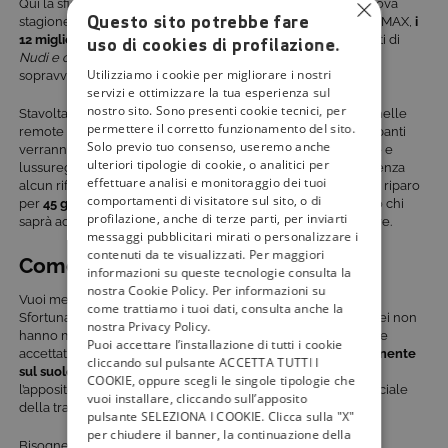
Qui la sfida si fa più complessa, oltre i 21 giorni. In questa nuova
Questo sito potrebbe fare
stagione, in onda ogni martedì dal 13 febbraio alle 21.25 su DMAX,
i
12 migliori esperti di sopravvivenza
delle edizioni precedenti di
uso di cookies di profilazione.
Nudi e crudi
si sfideranno per ottenere il titolo di ‘Ultimo
Utilizziamo i cookie per migliorare i nostri
sopravvissuto’ e vincere i
100.000 dollari in palio.
servizi e ottimizzare la tua esperienza sul
nostro sito. Sono presenti cookie tecnici, per
Stavolta la sfida li porterà nella difficile
gola di Oribi
, situata nelle
permettere il corretto funzionamento del sito.
remote campagne sudafricane del KwaZulu-Natal. I partecipanti
Solo previo tuo consenso, useremo anche
verranno lasciati completamente soli in un paesaggio verde e
ulteriori tipologie di cookie, o analitici per
lussureggiante, con una ricca biodiversità di flora e fauna. Senza
effettuare analisi e monitoraggio dei tuoi
alcun rifornimento, i survivalisti dovranno cacciare e trovare riparo
comportamenti di visitatore sul sito, o di
per
45 giorni
, sfruttando le risorse offerte dall’ambiente. Solo chi
profilazione, anche di terze parti, per inviarti
saprà adattarsi alle reali condizioni del territorio potrà vincere.
messaggi pubblicitari mirati o personalizzare i
contenuti da te visualizzati. Per maggiori
Come partecipare a
Nudi e crudi
?
informazioni su queste tecnologie consulta la
nostra Cookie Policy. Per informazioni su
Vuoi metterti alla prova come i protagonisti di
Nudi e crudi
?
come trattiamo i tuoi dati, consulta anche la
Sfortunatamente, per il momento i cittadini italiani ed europei non
nostra Privacy Policy.
hanno modo di partecipare. Gli unici concorrenti attualmente
Puoi accettare l’installazione di tutti i cookie
accettati dalla produzione devono
risiedere in modo permanente
cliccando sul pulsante ACCETTA TUTTI I
sul suolo americano
. Per candidarsi è necessario compilare
COOKIE, oppure scegli le singole tipologie che
l’apposito modulo di domanda disponibile online sul sito ufficiale
vuoi installare, cliccando sull’apposito
della trasmissione.
pulsante SELEZIONA I COOKIE. Clicca sulla "X"
per chiudere il banner, la continuazione della
Bisognerà dimostrare di possedere buone capacità di