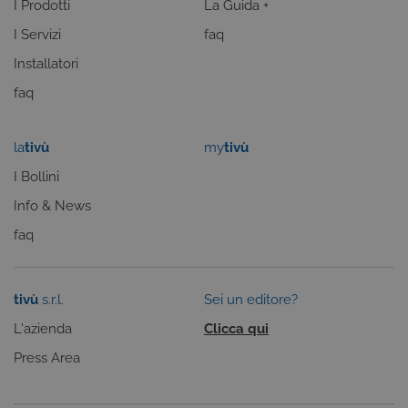
I Prodotti
La Guida +
tecnologie
basate su
I Servizi
faq
Microsoft
.NET.
Solitamente
Installatori
utilizzato pe
mantenere
faq
una session
utente
anonimizzat
dal server.
la
tivù
my
tivù
CookieScriptConsent
6 mesi
Questo cook
CookieScript
viene
I Bollini
.tivu.tv
utilizzato dal
servizio
Info & News
Cookie-
Script.com p
faq
ricordare le
preferenze d
consenso su
cookie dei
visitatori. È
tivù
s.r.l.
Sei un editore?
necessario c
il banner dei
L'azienda
Clicca qui
cookie di
Cookie-
Script.com
Press Area
funzioni
correttament
ASP.NET_SessionId
Sessione
Cookie di
Microsoft