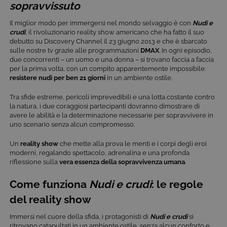
sopravvissuto
Il miglior modo per immergersi nel mondo selvaggio è con
Nudi e
crudi
, il rivoluzionario reality show americano che ha fatto il suo
debutto su Discovery Channel il 23 giugno 2013 e che è sbarcato
sulle nostre tv grazie alle programmazioni
DMAX
. In ogni episodio,
due concorrenti – un uomo e una donna – si trovano faccia a faccia
per la prima volta, con un compito apparentemente impossibile:
resistere nudi per ben 21 giorni
in un ambiente ostile.
Tra sfide estreme, pericoli imprevedibili e una lotta costante contro
la natura, i due coraggiosi partecipanti dovranno dimostrare di
avere le abilità e la determinazione necessarie per sopravvivere in
uno scenario senza alcun compromesso.
Un
reality show
che mette alla prova le menti e i corpi degli eroi
moderni, regalando spettacolo, adrenalina e una profonda
riflessione sulla
vera essenza della sopravvivenza umana
.
Come funziona
Nudi e crudi
: le regole
del reality show
Immersi nel cuore della sfida, i protagonisti di
Nudi e crudi
si
ritrovano catapultati in un ambiente ostile, senza alcun conforto e