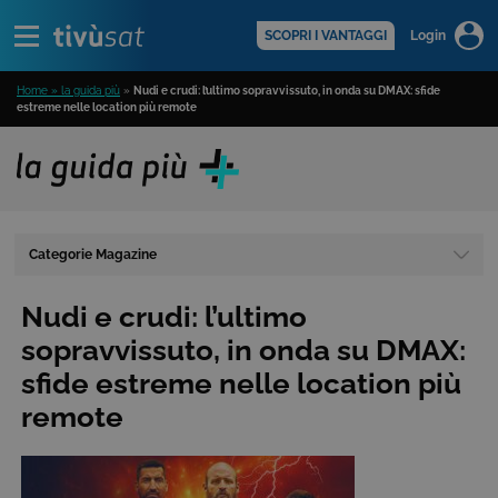
Alert
scopri di più >
SCOPRI I VANTAGGI
Login
Home » la guida più
»
Nudi e crudi: l’ultimo sopravvissuto, in onda su DMAX: sfide
estreme nelle location più remote
Categorie Magazine
Nudi e crudi: l’ultimo
sopravvissuto, in onda su DMAX:
sfide estreme nelle location più
remote