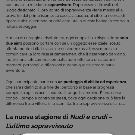
con una sola missione:
sopravvivere
. Dopo essersi ritrovati nel
luogo designato, il loro istinto di sopravvivenza viene messo alla
prova fin dal primo istante. La caccia all’acqua, al cibo, la ricerca di
riparo e abiti diventano priorità assolute in questa battaglia contro la
natura selvaggia.
Armata di coraggio e risolutezza, ogni coppia ha a disposizione
solo
due aiuti
: possono portare con sé un oggetto essenziale, scelto
attentamente dalla bisaccia, e richiedere assistenza medica o
comunicare la loro resa ai cameramen, che li osservano da vicino.
Inoltre, una telecamera compatta permette loro di catturare
momenti personali e riflessioni durante questa straordinaria
avventura.
Ogni partecipante parte con
un punteggio di abilità ed esperienza
,
che sarà ridefinito alla fine del percorso in base ai progressi
compiuti o agli ostacoli incontrati lungo il cammino. È una corsa
contro il tempo e contro sé stessi, dove ogni decisione può fare la
differenza tra la vittoria e la sconfitta, tra la sopravvivenza e la resa.
La nuova stagione di
Nudi e crudi –
L’ultimo sopravvissuto