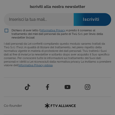
sessione del
Corporation
Iscriviti alla nostra newsletter
piattaforma 
dgtvi.tivu.tv
uso generale
utilizzato da
siti scritti co
tecnologie
basate su
Microsoft
Dichiaro di aver letto l’
Informativa Privacy
e presto il consenso al
.NET.
trattamento dei miei dati personali da parte di Tivù S.r.l. per l’invio della
Solitamente
newsletter tivùsat
utilizzato pe
mantenere
I dati personali da Lei conferiti compilando questo modulo saranno trattati da
una session
Tivù S.r.l. (Tivù), in qualità di titolare del trattamento, nel pieno rispetto della
utente
normativa vigente in materia di protezione dei dati personali. Tivù tratterà i Suoi
anonimizzat
dati al fine di inviarLe la newsletter e soltanto dopo aver acquisito il Suo specifico
dal server.
consenso. Per conoscere tutte le informazioni sul trattamento dei Suoi dati
personali e i diritti a Lei riconosciuti dalla normativa privacy La invitiamo a prendere
visione dell’
Informativa Privacy estesa
.
Co-founder
Provider /
Nome
Scadenza
Descrizione
Dominio