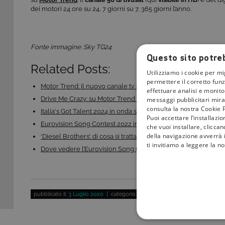
dei motori 24 ore su 24, 7 giorni su 7, 365 giorni l’anno.
Fonte immagine: Sky TG24
Questo sito potreb
Related Posts:
Utilizziamo i cookie per mi
permettere il corretto funz
Motor Trend: il nuovo canale tv dedicato ai motori
effettuare analisi e monitor
Drive Me Crazy: su Motor Trend le sfide impossibili…
messaggi pubblicitari mirat
consulta la nostra Cookie P
Italia's Got Talent 2024 in onda su TV8: quando…
Puoi accettare l’installazi
Eurovision Song Contest 2022 in tv, anche su Rai 4K:…
che vuoi installare, clicca
della navigazione avverrà i
‘Diesel Brothers’: di cosa si tratta, i protagonisti…
ti invitiamo a leggere la n
Dove vedere l’Eurovision Song Contest 2023 in tv:…
pubblicato il:
3 Luglio 2020
| categoria:
Sport
COOKIE TEC