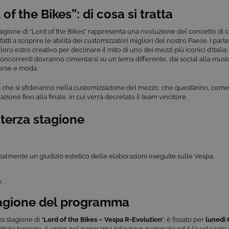
 of the Bikes”: di cosa si tratta
tagione di “Lord of the Bikes” rappresenta una rivoluzione del concetto di c
fatti a scoprire le abilità dei customizzatori migliori del nostro Paese. I par
l loro estro creativo per declinare il mito di uno dei mezzi più iconici d’Italia:
concorrenti dovranno cimentarsi su un tema differente, dai social alla mus
orse e moda.
ia che si sfideranno nella customizzazione del mezzo, che quest’anno, come 
zione fino alla finale, in cui verrà decretato il team vincitore.
a terza stagione
:
ncipalmente un giudizio estetico delle elaborazioni eseguite sulle Vespa.
.
tagione del programma
a stagione di “
Lord of the Bikes – Vespa R-Evolution
”, è fissato per
lunedì 6
igitale terreste, è unico nel panorama televisivo nazionale ed è la sola ret