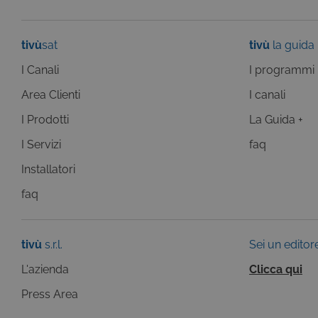
tivù
sat
tivù
la guida
I Canali
I programmi
Questi cookie sono necessar
Area Clienti
I canali
risposta ad azioni da te effe
visualizzazione del sito e de
I Prodotti
La Guida +
selezionati (es. lingua, prod
loro installazione, ma in ta
I Servizi
faq
personali.
Pr
Installatori
Nome
D
faq
ASP.NET_SessionId
Mi
C
ww
CookieScriptConsent
Co
tivù
s.r.l.
Sei un editor
.t
L'azienda
Clicca qui
ASP.NET_SessionId
Mi
C
Press Area
dg