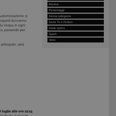
Musica
Personaggi
ustomizzazione: si
Senza categoria
tecipanti dovranno
Serie Tv e Fiction
 la Vespa. In ogni
Soap opera
ica, passando per
Sport
Varie
anticipato, sarà
 luglio alle ore 22:15
e dedicata al mondo