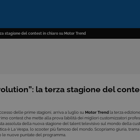
rza stagione del contest in chiaro su Motor Trend
olution”: la terza stagione del conte
ccesso delle prime stagioni, arriva a luglio su
Motor Trend
la terza edizione
 primo contest che mette alla prova l’abilità dei migliori customizzatori profes
ta assoluta della nuova stagione del talent televisivo sul mondo della cu
tica è La Vespa, lo scooter più famoso del mondo. Scopriamo giuria, tram
aro le nuove puntate del programma.