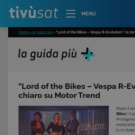
Alert
MENU
Home » la guida più
»
“Lord of the Bikes – Vespa R-Evolution”: la te
“Lord of the Bikes – Vespa R-Ev
chiaro su Motor Trend
Dopo il su
Bikes
”, il
Protagonis
motociclis
tv in chi