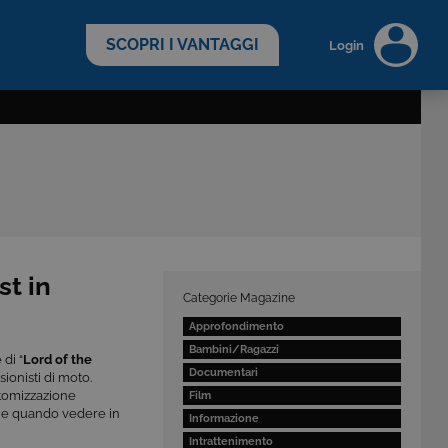
scopri di più >
SCOPRI I VANTAGGI
Login
st in
Categorie Magazine
Approfondimento
Bambini/Ragazzi
 di “
Lord of the
Documentari
sionisti di moto.
stomizzazione
Film
a e quando vedere in
Informazione
Intrattenimento