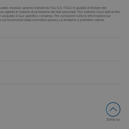
esto modulo saranno trattati da Tivù S.r.l. (Tivù), in qualità di titolare del
a vigente in materia di protezione dei dati personali. Tivù tratterà i Suoi dati al fine
r acquisito il Suo specifico consenso. Per conoscere tutte le informazioni sul
i a Lei riconosciuti dalla normativa privacy La invitiamo a prendere visione
le preferenze dell'utente
nare se il visitatore del
nterfaccia di Youtube.
secondo la
hieste, limitando la
le visualizzazioni dei
lo stato della sessione.
lo stato della sessione.
 che è un aggiornamento
a Google. Questo cookie
ero generato in modo
di pagina in un sito e
 rapporti di analisi dei siti.
iorna un valore univoco
ia delle visualizzazioni di
torna su
 che è un aggiornamento
a Google. Questo cookie