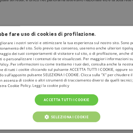
be fare uso di cookies di profilazione.
gliorare i nostri servizi e ottimizzare la tua esperienza sul nostro sito. Sono p
ionamento del sito. Solo previo tuo consenso, useremo anche ulteriori tipologi
aggio dei tuoi comportamenti di visitatore sul sito, o di profilazione, anche di 
i o personalizzare i contenuti da te visualizzati. Per maggiori informazioni s
olicy. Per informazioni su come trattiamo i tuoi dati, consulta anche la nostra
one di tutti i cookie cliccando sul pulsante ACCETTA TUTTI I COOKIE, oppure sce
ndo sull’apposito pulsante SELEZIONA I COOKIE. Clicca sulla "X" per chiudere i
n assenza di cookie o altri strumenti di tracciamento diversi da quelli tecnic
ostra Cookie Policy.
Leggi la cookie policy
ACCETTA TUTTI I COOKIE
SELEZIONA I COOKIE
NICI
COOKIE ANALITICI
COOKIE DI PROFILAZIONE