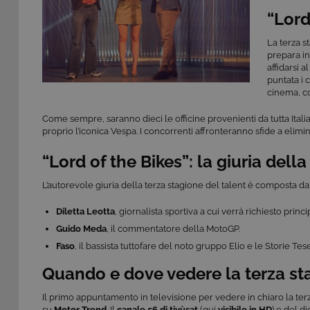
“Lord
La terza s
prepara in
affidarsi a
puntata i 
cinema, c
Come sempre, saranno dieci le officine provenienti da tutta Ital
proprio l’iconica Vespa. I concorrenti affronteranno sfide a elimina
“Lord of the Bikes”: la giuria dell
L’autorevole giuria della terza stagione del talent è composta da
Diletta Leotta
, giornalista sportiva a cui verrà richiesto pri
Guido Meda
, il commentatore della MotoGP.
Faso
, il bassista tuttofare del noto gruppo Elio e le Storie Tese
Quando e dove vedere la terza s
Il primo appuntamento in televisione per vedere in chiaro la terz
su
Motor Trend
. Il
canale 56
di tivùsat
(qui
visibile in HD
) e del d