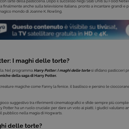
on l’arte della pasticceria. Dopo il successo negli Stati Uniti su Food Net
a finalmente anche sulla televisione italiana, pronto a incantare grandi e p
l magico mondo di Joanne K. Rowling.
er: I maghi delle torte?
rola. Nel programma
Harry Potter: I maghi delle torte
si sfidano pasticceri p
oniche della saga di Harry Potter.
creature magiche come Fanny la fenice, il basilisco e persino le cioccorane
n gioco suggestivo tra riferimenti cinematografici e sfide sempre più compl
 Potter ha un ruolo cruciale: per dare un voto ai piatti, i giudici valutano 
il pubblico nella magia di Hogwarts.
ghi delle torte?