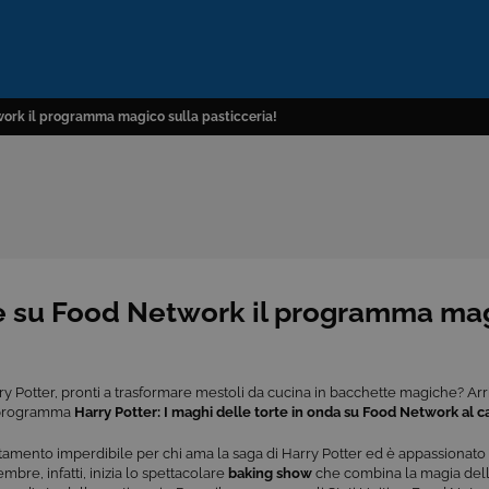
twork il programma magico sulla pasticceria!
rte su Food Network il programma ma
ry Potter, pronti a trasformare mestoli da cucina in bacchette magiche? Ar
il programma
Harry Potter: I maghi delle torte in onda su Food Network al ca
mento imperdibile per chi ama la saga di Harry Potter ed è appassionato d
embre, infatti, inizia lo spettacolare
baking show
che combina la magia dell’