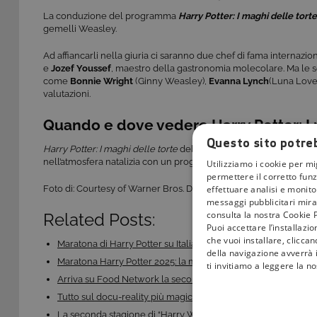
La conduzione del programma
Harry Potter: I maghi delle torte
gemelli Weasley.
Ad affiancarli nella giuria ci saranno due chef di fama internazio
e
Jozef Youssef
, maestro della gastronomia molecolare. Ma le so
come
Bonnie Wright
(Ginny Weasley),
Evanna Lynch
(Luna Lov
valutazioni.
Quando e dove vedere Harry Potter: I 
Questo sito potreb
Harry Potter: I maghi delle torte
debutta in Italia il
19 dicembre
a
nell’atmosfera natalizia con un programma che unisce dolcezza,
Utilizziamo i cookie per mi
permettere il corretto funz
effettuare analisi e monitor
Foto di: Courtesy of Warner Bros. Discovery.
messaggi pubblicitari mirat
consulta la nostra Cookie P
Related Posts:
Puoi accettare l’installazi
che vuoi installare, clicca
Maratona di Harry Potter su Italia 1 HD: quando va…
della navigazione avverrà i
Maratona Harry Potter 2025: la magia torna su Italia 1 HD
ti invitiamo a leggere la n
Arriva su Food Network la seconda stagione de 'La…
Tutto sul docu-reality più magico di sempre: ‘Voglio…
La seconda stagione di “Harry Wild: la signora del…