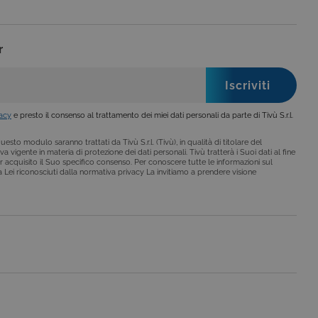
o da siti scritti con
 per mantenere una
r
vacy
e presto il consenso al trattamento dei miei dati personali da parte di Tivù S.r.l.
esto modulo saranno trattati da Tivù S.r.l. (Tivù), in qualità di titolare del
le preferenze dell'utente
a vigente in materia di protezione dei dati personali. Tivù tratterà i Suoi dati al fine
nare se il visitatore del
r acquisito il Suo specifico consenso. Per conoscere tutte le informazioni sul
nterfaccia di Youtube.
i a Lei riconosciuti dalla normativa privacy La invitiamo a prendere visione
secondo la
hieste, limitando la
le visualizzazioni dei
lo stato della sessione.
lo stato della sessione.
 che è un aggiornamento
a Google. Questo cookie
ero generato in modo
di pagina in un sito e
 rapporti di analisi dei siti.