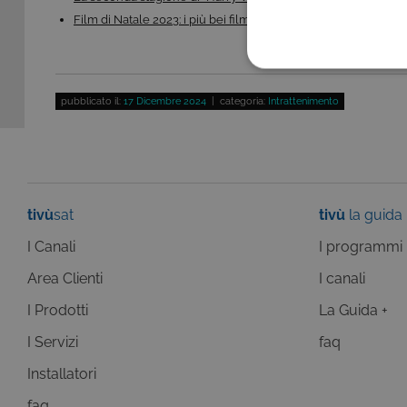
Film di Natale 2023: i più bei film di Natale da…
COOKIE TEC
pubblicato il:
17 Dicembre 2024
| categoria:
Intrattenimento
Questi cookie sono necessar
risposta ad azioni da te effe
tivù
sat
tivù
la guida
visualizzazione del sito e de
selezionati (es. lingua, prod
I Canali
I programmi
loro installazione, ma in ta
personali.
Area Clienti
I canali
Pr
Nome
D
I Prodotti
La Guida +
ASP.NET_SessionId
Mi
I Servizi
faq
C
ww
Installatori
CookieScriptConsent
Co
.t
faq