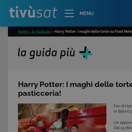
Alert
MENU
Home » la guida più
»
Harry Potter: I maghi delle torte su Food Ne
Harry Potter: I maghi delle to
pasticceria!
Fan di Har
in Italia 
Un appunta
Dal 19 dic