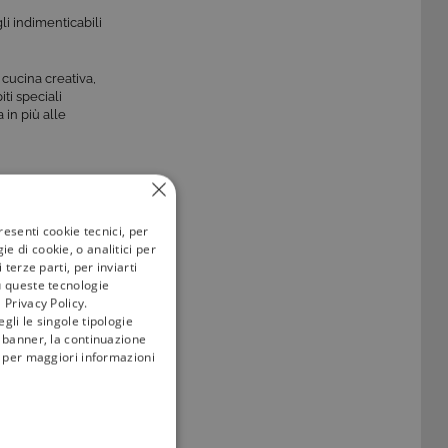
li indimenticabili
 cucina creativa,
ti speciali
 in più alle
mergersi
resenti cookie tecnici, per
e di cookie, o analitici per
terze parti, per inviarti
u queste tecnologie
 Privacy Policy.
gli le singole tipologie
l banner, la continuazione
i; per maggiori informazioni