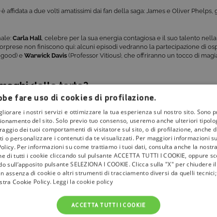
è affidata a due volti amatissimi dai fan della saga: James e Oliver Phelps, g
nale:
Carla Hall
, celebre per la sua energia contagiosa e il suo talento nella
rprese non finiscono qui: alcuni episodi vedranno la partecipazione di ospi
egood) e
Warwick Davis
(Professor Vitious), che offriranno un tocco di magia
maghi delle torte?
be fare uso di cookies di profilazione.
lle
22:00
su
Food Network
,
53 di tivùsat
. Sarà un’occasione perfetta per im
 magia e una sana dose di competizione.
gliorare i nostri servizi e ottimizzare la tua esperienza sul nostro sito. Sono p
ionamento del sito. Solo previo tuo consenso, useremo anche ulteriori tipologi
aggio dei tuoi comportamenti di visitatore sul sito, o di profilazione, anche di 
i o personalizzare i contenuti da te visualizzati. Per maggiori informazioni s
olicy. Per informazioni su come trattiamo i tuoi dati, consulta anche la nostra
one di tutti i cookie cliccando sul pulsante ACCETTA TUTTI I COOKIE, oppure sce
ndo sull’apposito pulsante SELEZIONA I COOKIE. Clicca sulla "X" per chiudere i
n assenza di cookie o altri strumenti di tracciamento diversi da quelli tecnic
ostra Cookie Policy.
Leggi la cookie policy
ACCETTA TUTTI I COOKIE