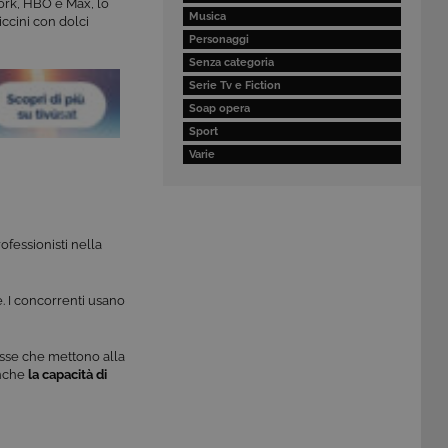
work, HBO e Max, lo
Musica
iccini con dolci
Personaggi
Senza categoria
Serie Tv e Fiction
Soap opera
Sport
Varie
rofessionisti nella
. I concorrenti usano
esse che mettono alla
anche
la capacità di