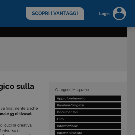
scopri di più >
SCOPRI I VANTAGGI
Login
gico sulla
Categorie Magazine
Approfondimento
Bambini/Ragazzi
riva finalmente anche
Documentari
nale 53 di tivùsat.
Film
i cucina creativa.
Informazione
universo di
Intrattenimento