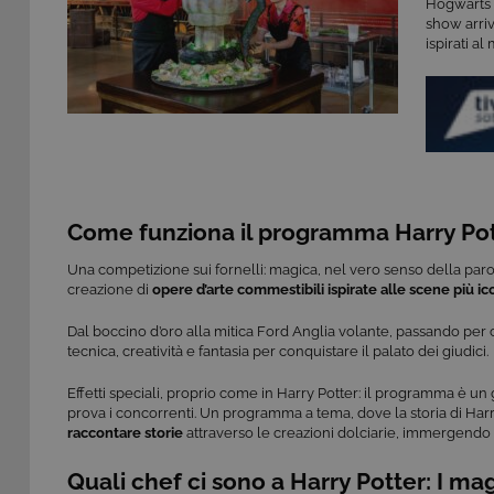
Hogwarts c
show arriv
ispirati a
Come funziona il programma Harry Pott
Una competizione sui fornelli: magica, nel vero senso della pa
creazione di
opere d’arte commestibili ispirate alle scene più ic
Dal boccino d’oro alla mitica Ford Anglia volante, passando per 
tecnica, creatività e fantasia per conquistare il palato dei giudici.
Effetti speciali, proprio come in Harry Potter: il programma è u
prova i concorrenti. Un programma a tema, dove la storia di Harry
raccontare storie
attraverso le creazioni dolciarie, immergendo 
Quali chef ci sono a Harry Potter: I ma