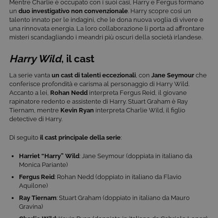
Mentre Charlie è occupato con i suoi casi, Harry e Fergus formano
un
duo investigativo non convenzionale
. Harry scopre così un
talento innato per le indagini, che le dona nuova voglia di vivere e
una rinnovata energia. La loro collaborazione li porta ad affrontare
misteri scandagliando i meandri più oscuri della società irlandese.
Harry Wild
, il cast
La serie vanta
un cast di talenti eccezionali
, con
Jane Seymour
che
conferisce profondità e carisma al personaggio di Harry Wild.
Accanto a lei,
Rohan Nedd
interpreta Fergus Reid, il giovane
rapinatore redento e assistente di Harry. Stuart Graham è Ray
Tiernam, mentre
Kevin Ryan
interpreta Charlie Wild, il figlio
detective di Harry.
Di seguito
il cast principale della serie
:
Harriet “Harry” Wild
: Jane Seymour (doppiata in italiano da
Monica Pariante)
Fergus Reid
: Rohan Nedd (doppiato in italiano da Flavio
Aquilone)
Ray Tiernam
: Stuart Graham (doppiato in italiano da Mauro
Gravina)