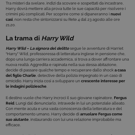
Tra misteri da svelare, indizi da scovare e sospettati da incastrare,
Harry dovrà mettere alla prova tutte le sue capacità per risolvere i
crimini più complicati. Per scoprire come si dipaneranno i
nuovi
casi
, non resta che sintonizzarsi su Rete 4 dal 23 agosto alle ore
21.20.
La trama di
Harry Wild
Harry Wild – La signora del delitto
segue le avventure di Harriet
“Harry” Wild, professoressa di letteratura inglese in pensione che,
dopo una lunga carriera accademica, si trova a dover affrontare una
nuova realtà. Aggredita e rapinata nella sua stessa abitazione,
decide di passare qualche tempo e recuperare dallo shock
a casa
del figlio Charlie
, detective della polizia impegnato in un caso di
omicidio. Harry inizia così a sviluppare un
crescente interesse per
le indagini poliziesche
.
Il destino vuole che Harry incroci il suo giovane rapinatore,
Fergus
Reid
. Lungi dal denunciarlo, intravede in lui un potenziale alleato.
Con mente acuta e una vasta conoscenza della letteratura e del
comportamento umano, Harry decide di
arruolare Fergus come
suo aiutante
, instaurando con lui una relazione improbabile ma
efficace.