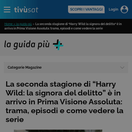
Alert
scopri di più >
SCOPRI I VANTAGGI
Login
Home » la guida più
»
La seconda stagione di “Harry Wild: la signora del delitto” è in
arrivo in Prima Visione Assoluta: trama, episodi e come vedere la serie
Categorie Magazine
La seconda stagione di “Harry
Wild: la signora del delitto” è in
arrivo in Prima Visione Assoluta:
trama, episodi e come vedere la
serie