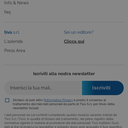
necessario c
Info & News
il banner dei
cookie di
faq
Cookie-
Script.com
funzioni
correttament
tivù
s.r.l.
Sei un editore?
ASP.NET_SessionId
Sessione
Cookie di
Microsoft
sessione del
Corporation
piattaforma 
dgtvi.tivu.tv
L'azienda
Clicca qui
uso generale
utilizzato da
Press Area
siti scritti co
tecnologie
basate su
Microsoft
.NET.
Solitamente
Iscriviti alla nostra newsletter
utilizzato pe
mantenere
una session
utente
anonimizzat
dal server.
Dichiaro di aver letto l’
Informativa Privacy
e presto il consenso al
trattamento dei miei dati personali da parte di Tivù S.r.l. per l’invio della
newsletter tivùsat
I dati personali da Lei conferiti compilando questo modulo saranno trattati da
Tivù S.r.l. (Tivù), in qualità di titolare del trattamento, nel pieno rispetto della
normativa vigente in materia di protezione dei dati personali. Tivù tratterà i Suoi
dati al fine di inviarLe la newsletter e soltanto dopo aver acquisito il Suo specifico