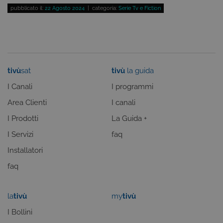
Nome
Scadenza
Descrizione
Dominio
pubblicato il:
22 Agosto 2024
| categoria:
Serie Tv e Fiction
ASP.NET_SessionId
Sessione
Cookie di
Microsoft
sessione del
Corporation
piattaforma 
www.tivu.tv
uso generale
utilizzato da
siti scritti co
tecnologie
basate su
tivù
sat
tivù
la guida
Microsoft
.NET.
I Canali
I programmi
Solitamente
utilizzato pe
Area Clienti
I canali
mantenere
una session
I Prodotti
La Guida +
utente
anonimizzat
dal server.
I Servizi
faq
CookieScriptConsent
6 mesi
Questo cook
CookieScript
Installatori
viene
.tivu.tv
utilizzato dal
faq
servizio
Cookie-
Script.com p
ricordare le
preferenze d
la
tivù
my
tivù
consenso su
cookie dei
I Bollini
visitatori. È