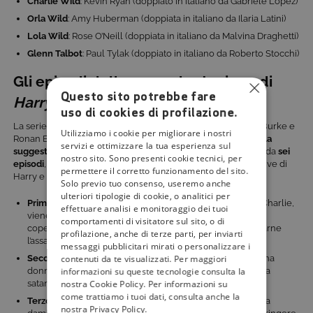
Charlie Wild
: Kevin Ryan (doppiato in italiano da Gabriele Lopez)
Orla Wild
: Amy Huberman (doppiata in italiano da Ilaria Latini)
Lola Wild
: Rose O’Neill (doppiata in italiano da Malvina Draghetti)
Glenn Talbot
: Paul Tylak (doppiato in italiano da Roberto Stocchi)
Gli episodi della seconda stagione di
Questo sito potrebbe fare
Harry Wild
uso di cookies di profilazione.
La serie, creata da David Logan e Jo Spain e diretta da Rob Burke e
Utilizziamo i cookie per migliorare i nostri
Ronan Burke, è prodotta da Dynamic Television e
girata nella
servizi e ottimizzare la tua esperienza sul
suggestiva città di Dublino
. La
seconda stagione
, composta da
sei
nostro sito. Sono presenti cookie tecnici, per
episodi
, continua a sviluppare le intricate vicende investigative di
permettere il corretto funzionamento del sito.
Harry e Fergus:
Solo previo tuo consenso, useremo anche
ulteriori tipologie di cookie, o analitici per
Primo episodio:
dopo che Ray, ex di Harry e mentore di Charlie,
effettuare analisi e monitoraggio dei tuoi
viene ucciso mentre era impegnato in un’indagine sotto
comportamenti di visitatore sul sito, o di
copertura, Harry e Charlie sono determinati a smascherarne
profilazione, anche di terze parti, per inviarti
l’assassino.
messaggi pubblicitari mirati o personalizzare i
contenuti da te visualizzati. Per maggiori
Secondo episodio:
Harry e Fergus affrontano il caso di una
informazioni su queste tecnologie consulta la
donna scomparsa, apparentemente coinvolta in una setta
nostra Cookie Policy. Per informazioni su
satanica.
come trattiamo i tuoi dati, consulta anche la
Terzo episodio:
durante una festa di addio al nubilato, una
nostra Privacy Policy.