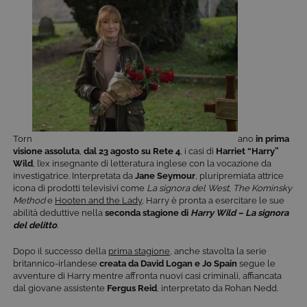
Torn
ano
in prima
visione assoluta
,
dal 23 agosto su Rete 4
, i casi di
Harriet “Harry”
Wild
, l’ex insegnante di letteratura inglese con la vocazione da
investigatrice. Interpretata da
Jane Seymour
, pluripremiata attrice
icona di prodotti televisivi come
La signora del West
,
The Kominsky
Method
e
Hooten and the Lady
, Harry è pronta a esercitare le sue
abilità deduttive nella
seconda stagione di
Harry Wild – La signora
del delitto
.
Dopo il successo della
prima stagione
, anche stavolta la serie
britannico-irlandese
creata da David Logan e Jo Spain
segue le
avventure di Harry mentre affronta nuovi casi criminali, affiancata
dal giovane assistente
Fergus Reid
, interpretato da Rohan Nedd.