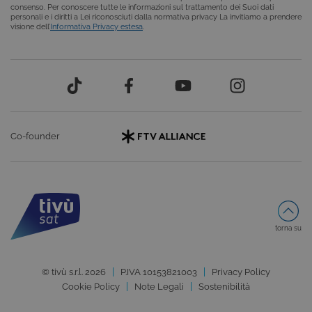
consenso. Per conoscere tutte le informazioni sul trattamento dei Suoi dati
personali e i diritti a Lei riconosciuti dalla normativa privacy La invitiamo a prendere
visione dell’
Informativa Privacy estesa
.
Provider /
Nome
Scadenza
Descrizione
Dominio
VISITOR_INFO1_LIVE
6 mesi
Questo
Google LLC
cookie è
.youtube.com
impostato d
Youtube per
tenere tracci
Co-founder
delle
Provider /
preferenze
Nome
Scadenza
Descrizione
dell'utente
Dominio
per i video d
Youtube
_gat
59
Questo nome di
Google
incorporati
secondi
cookie è
LLC
nei siti; può
associato a
.giphy.com
anche
Google
determinare
Universal
torna su
se il visitator
Analytics,
del sito web
secondo la
sta
documentazione
utilizzando l
viene utilizzato
nuova o la
© tivù s.r.l. 2026
P.IVA 10153821003
Privacy Policy
per limitare la
vecchia
frequenza delle
Cookie Policy
Note Legali
Sostenibilità
versione
richieste,
dell'interfacc
limitando la
di Youtube.