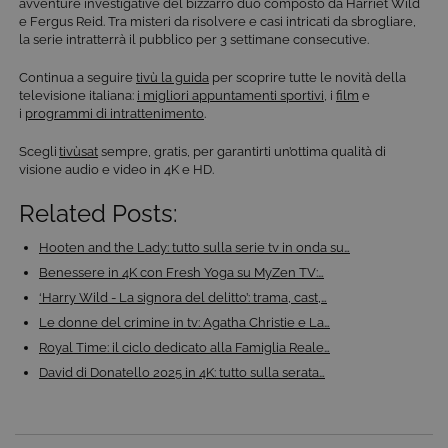
avventure investigative del bizzarro duo composto da Harriet Wild
FUNZIONALITÀ
e Fergus Reid. Tra misteri da risolvere e casi intricati da sbrogliare,
la serie intratterrà il pubblico per 3 settimane consecutive.
Continua a seguire
tivù la guida
per scoprire tutte le novità della
televisione italiana:
i migliori appuntamenti sportivi
, i
film
e
Cookie tecnici
Cookie analitici
i
programmi di intrattenimento
.
Cookie di profilazione
Funzionalità
Scegli
tivùsat
sempre, gratis, per garantirti un’ottima qualità di
visione audio e video in 4K e HD.
Questi cookie sono necessari per il corretto
funzionamento del nostro sito e non possono
essere disattivati. Vengono impostati solo in
Related Posts:
risposta ad azioni da te effettuate nel corso della
navigazione, che costituiscono una richiesta di
Hooten and the Lady: tutto sulla serie tv in onda su…
servizi ai sensi di legge, come la corretta
visualizzazione del sito e dei suoi contenuti.
Benessere in 4K con Fresh Yoga su MyZen TV:…
Inoltre, ti permetteranno di navigare sul sito
‘Harry Wild - La signora del delitto’: trama, cast,…
ricordando le scelte e in base ai criteri da te
selezionati (es. lingua, prodotti presenti nel
Le donne del crimine in tv: Agatha Christie e La…
carrello). È possibile impostare il browser per
Royal Time: il ciclo dedicato alla Famiglia Reale…
bloccare i cookie tecnici o essere avvisati
riguardo alla loro installazione, ma in tal caso
David di Donatello 2025 in 4K: tutto sulla serata…
alcune parti del sito non funzioneranno
correttamente. Questi cookie non archiviano, di
norma, dati personali.
Provider /