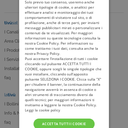
Solo previo tuo consenso, useremo anche
ulteriori tipologie di cookie, o analitici per
effettuare analisi e monitoraggio dei tuoi
comportamenti di visitatore sul sito, o di
profilazione, anche di terze parti, per inviarti
tivù
sat
tivù
la guida
messaggi pubblicitari mirati o personalizzare i
I Canali
I programmi
contenuti da te visualizzati. Per maggiori
informazioni su queste tecnologie consulta la
Area Clienti
I canali
nostra Cookie Policy. Per informazioni su
come trattiamo i tuoi dati, consulta anche la
I Prodotti
La Guida +
nostra Privacy Policy.
Puoi accettare l’installazione di tutti i cookie
I Servizi
faq
cliccando sul pulsante ACCETTA TUTTI I
Installatori
COOKIE, oppure scegli le singole tipologie che
vuoi installare, cliccando sull’apposito
faq
pulsante SELEZIONA I COOKIE. Clicca sulla "X"
per chiudere il banner, la continuazione della
navigazione avverrà in assenza di cookie o
altri strumenti di tracciamento diversi da
la
tivù
my
tivù
quelli tecnici; per maggiori informazioni ti
I Bollini
invitiamo a leggere la nostra Cookie Policy.
Leggi la cookie policy
Info & News
faq
ACCETTA TUTTI I COOKIE