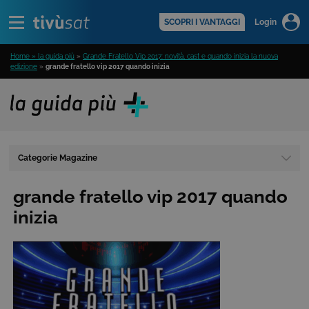
Alert
scopri di più >
SCOPRI I VANTAGGI
Login
Home » la guida più
»
Grande Fratello Vip 2017: novità, cast e quando inizia la nuova
edizione
»
grande fratello vip 2017 quando inizia
Categorie Magazine
grande fratello vip 2017 quando
inizia