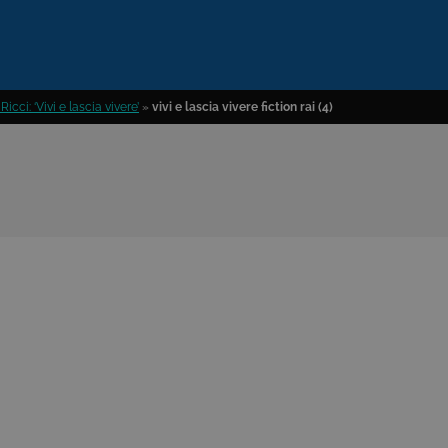
icci: ‘Vivi e lascia vivere’
»
vivi e lascia vivere fiction rai (4)