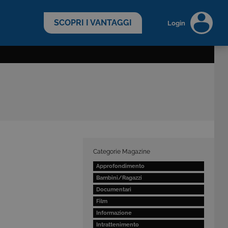
scopri di più >
SCOPRI I VANTAGGI
Login
Categorie Magazine
Approfondimento
Bambini/Ragazzi
Documentari
Film
Informazione
Intrattenimento