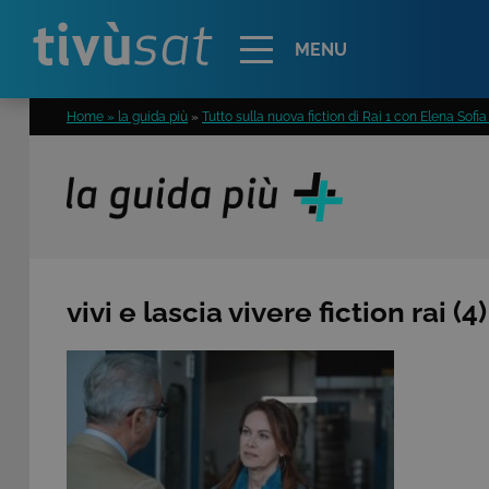
Alert
MENU
Home » la guida più
»
Tutto sulla nuova fiction di Rai 1 con Elena Sofia R
vivi e lascia vivere fiction rai (4)