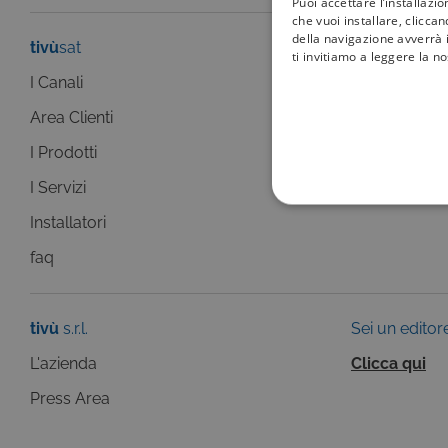
Puoi accettare l’installazi
che vuoi installare, clicca
della navigazione avverrà i
tivù
sat
tivù
la guida
ti invitiamo a leggere la n
I Canali
I programmi
Area Clienti
I canali
I Prodotti
La Guida +
I Servizi
faq
COOKIE TEC
Installatori
faq
tivù
s.r.l.
Sei un editor
Questi cookie sono necessar
risposta ad azioni da te effe
L'azienda
Clicca qui
visualizzazione del sito e de
selezionati (es. lingua, prod
Press Area
loro installazione, ma in ta
personali.