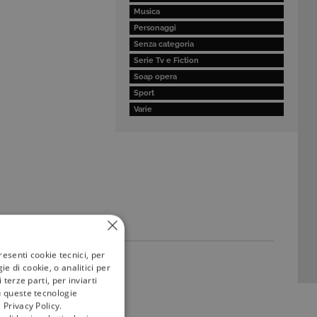
Musica
Personaggi
Senza categoria
Serie Tv e Fiction
Soap opera
Sport
Varie
resenti cookie tecnici, per
e di cookie, o analitici per
terze parti, per inviarti
u queste tecnologie
 Privacy Policy.