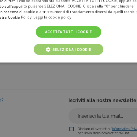
one di tutti i cookie cliccando sul pulsante ACCETTA TUTTI I COOKIE, oppure sce
ndo sull’apposito pulsante SELEZIONA I COOKIE. Clicca sulla "X" per chiudere i
n assenza di cookie o altri strumenti di tracciamento diversi da quelli tecnic
la
tivù
ostra Cookie Policy.
Leggi la cookie policy
I Bollini
ACCETTA TUTTI I COOKIE
Info & News
faq
SELEZIONA I COOKIE
NICI
COOKIE ANALITICI
COOKIE DI PROFILAZIONE
Cookie tecnici
Cookie analitici
Cookie di profilazione
Funzionalità
e?
Iscriviti alla nostra newslette
i per il corretto funzionamento del nostro sito e non possono essere disattivati. Vengo
ttuate nel corso della navigazione, che costituiscono una richiesta di servizi ai sensi di 
i suoi contenuti. Inoltre, ti permetteranno di navigare sul sito ricordando le scelte e in ba
otti presenti nel carrello). È possibile impostare il browser per bloccare i cookie tecnici o
l caso alcune parti del sito non funzioneranno correttamente. Questi cookie non archivi
Dichiaro di aver letto l’
Informativa Pri
per l’invio della newsletter tivùsat