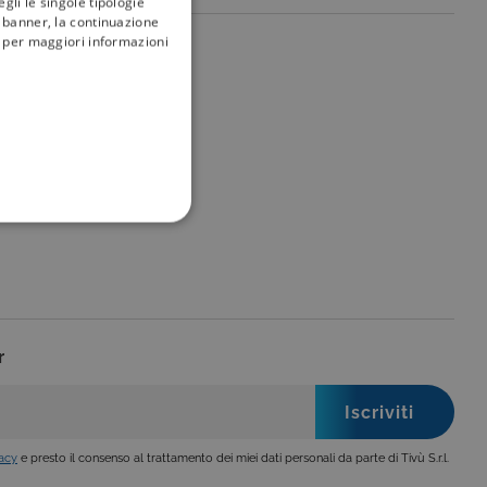
gli le singole tipologie
l banner, la continuazione
i; per maggiori informazioni
my
tivù
FUNZIONALITÀ
r
no impostati solo in
legge, come la corretta
se ai criteri da te
 essere avvisati riguardo alla
ano, di norma, dati
vacy
e presto il consenso al trattamento dei miei dati personali da parte di Tivù S.r.l.