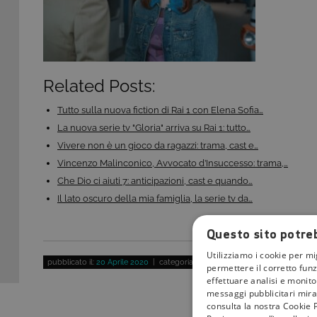
Related Posts:
Tutto sulla nuova fiction di Rai 1 con Elena Sofia…
La nuova serie tv "Gloria" arriva su Rai 1: tutto…
Vivere non è un gioco da ragazzi: trama, cast e…
Vincenzo Malinconico, Avvocato d’Insuccesso: trama,…
Che Dio ci aiuti 7: anticipazioni, cast e quando…
Il lato oscuro della mia famiglia, la serie tv da…
Questo sito potreb
Utilizziamo i cookie per mi
pubblicato il:
20 Aprile 2020
| categoria:
permettere il corretto funz
effettuare analisi e monitor
messaggi pubblicitari mirat
consulta la nostra Cookie P