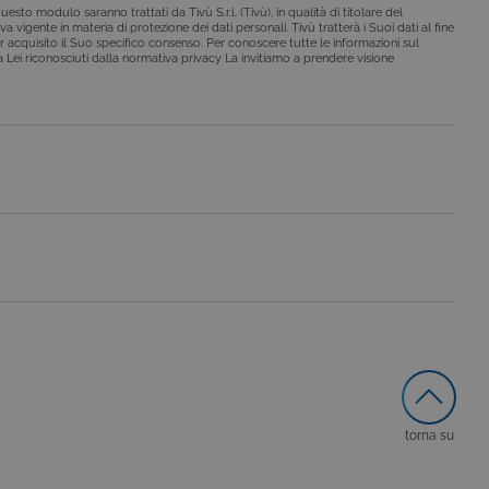
esto modulo saranno trattati da Tivù S.r.l. (Tivù), in qualità di titolare del
a vigente in materia di protezione dei dati personali. Tivù tratterà i Suoi dati al fine
r acquisito il Suo specifico consenso. Per conoscere tutte le informazioni sul
o da siti scritti con
i a Lei riconosciuti dalla normativa privacy La invitiamo a prendere visione
 per mantenere una
 per ricordare le
o che il banner dei cookie
o da siti scritti con
 per mantenere una
le preferenze dell'utente
nare se il visitatore del
nterfaccia di Youtube.
secondo la
hieste, limitando la
torna su
le visualizzazioni dei
lo stato della sessione.