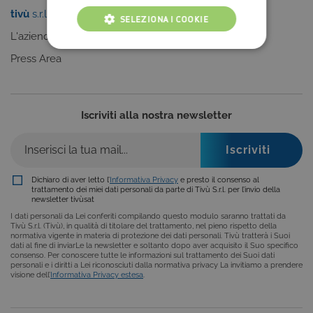
tivù
s.r.l.
Sei un editore?
SELEZIONA I COOKIE
L'azienda
Clicca qui
COOKIE TECNICI
Press Area
COOKIE ANALITICI
COOKIE DI PROFILAZIONE
Iscriviti alla nostra newsletter
FUNZIONALITÀ
Dichiaro di aver letto l’
Informativa Privacy
e presto il consenso al
trattamento dei miei dati personali da parte di Tivù S.r.l. per l’invio della
newsletter tivùsat
Cookie tecnici
Cookie analitici
I dati personali da Lei conferiti compilando questo modulo saranno trattati da
Cookie di profilazione
Funzionalità
Tivù S.r.l. (Tivù), in qualità di titolare del trattamento, nel pieno rispetto della
normativa vigente in materia di protezione dei dati personali. Tivù tratterà i Suoi
Questi cookie sono necessari per il corretto
dati al fine di inviarLe la newsletter e soltanto dopo aver acquisito il Suo specifico
consenso. Per conoscere tutte le informazioni sul trattamento dei Suoi dati
funzionamento del nostro sito e non possono
personali e i diritti a Lei riconosciuti dalla normativa privacy La invitiamo a prendere
essere disattivati. Vengono impostati solo in
visione dell’
Informativa Privacy estesa
.
risposta ad azioni da te effettuate nel corso della
navigazione, che costituiscono una richiesta di
servizi ai sensi di legge, come la corretta
visualizzazione del sito e dei suoi contenuti.