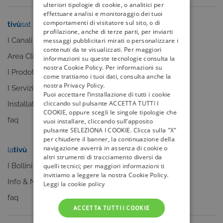
ulteriori tipologie di cookie, o analitici per
effettuare analisi e monitoraggio dei tuoi
comportamenti di visitatore sul sito, o di
tivù
sat
tivù
la guida
profilazione, anche di terze parti, per inviarti
I Canali
I programmi
messaggi pubblicitari mirati o personalizzare i
contenuti da te visualizzati. Per maggiori
Area Clienti
I canali
informazioni su queste tecnologie consulta la
nostra Cookie Policy. Per informazioni su
I Prodotti
La Guida +
come trattiamo i tuoi dati, consulta anche la
nostra Privacy Policy.
I Servizi
faq
Puoi accettare l’installazione di tutti i cookie
cliccando sul pulsante ACCETTA TUTTI I
Installatori
COOKIE, oppure scegli le singole tipologie che
faq
vuoi installare, cliccando sull’apposito
pulsante SELEZIONA I COOKIE. Clicca sulla "X"
per chiudere il banner, la continuazione della
navigazione avverrà in assenza di cookie o
la
tivù
my
tivù
altri strumenti di tracciamento diversi da
I Bollini
quelli tecnici; per maggiori informazioni ti
invitiamo a leggere la nostra Cookie Policy.
Info & News
Leggi la cookie policy
faq
ACCETTA TUTTI I COOKIE