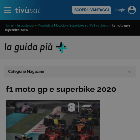
Alert
scopri di più >
SCOPRI I VANTAGGI
Login
Home » la guida più
»
Mondiali di MotoGp e Superbike su TV8 in chiaro
»
f1 moto gp e
superbike 2020
Categorie Magazine
f1 moto gp e superbike 2020