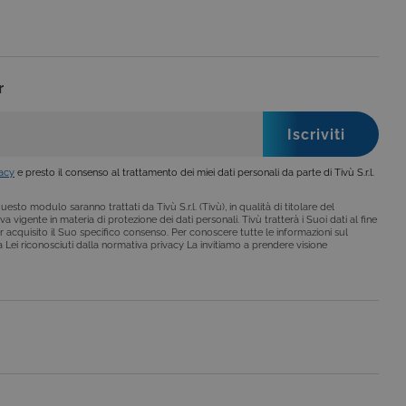
r
vacy
e presto il consenso al trattamento dei miei dati personali da parte di Tivù S.r.l.
esto modulo saranno trattati da Tivù S.r.l. (Tivù), in qualità di titolare del
a vigente in materia di protezione dei dati personali. Tivù tratterà i Suoi dati al fine
r acquisito il Suo specifico consenso. Per conoscere tutte le informazioni sul
i a Lei riconosciuti dalla normativa privacy La invitiamo a prendere visione