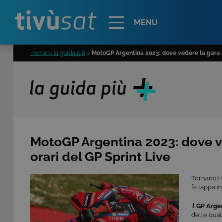
Alert
MENU
Home » la guida più
»
MotoGP Argentina 2023: dove vedere la gara in
MotoGP Argentina 2023: dove ve
orari del GP Sprint Live
Tornano i
fa tappa i
Il
GP Arge
delle quali