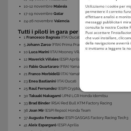
Utilizziamo i cookie per mi
10-12 novembre
Malesia
permettere il corretto funz
17-19 novembre
Qatar
effettuare analisi e monitor
24-26 novembre
Valencia
messaggi pubblicitari mirat
consulta la nostra Cookie P
Tutti i piloti in gara per il Motomondiale 2
Puoi accettare l’installazi
1
Francesco Bagnaia
(ITA) Ducati
che vuoi installare, clicca
della navigazione avverrà i
5
Johann Zarco
(FRA) Prima Pramac Racing
ti invitiamo a leggere la n
10
Luca Marini
(ITA) Mooney VR46 Racing Team
12
Maverick Viñales
(ESP) Aprilia
20
Fabio Quartararo
(FRA) Yamaha
21
Franco Morbidelli
(ITA) Yamaha
23
Enea Bastianini
(ITA) Ducati
25
Raul Fernandez
(ESP) CryptoDATA RNF MotoGP Team
COOKIE TEC
30
Takaaki Nakagami
(JPN) LCR Honda Idemitsu
33
Brad Binder
(RSA) Red Bull KTM Factory Racing
36
Joan Mir
(ESP) Repsol Honda Team
37
Augusto Fernandez
(ESP) GASGAS Factory Racing Tech3
41
Aleix Espargaró
(ESP) Aprilia
Questi cookie sono necessar