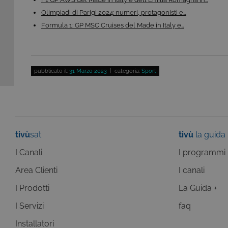
VISITOR_INFO1_LIVE
Go
Domi
.y
Olimpiadi di Parigi 2024: numeri, protagonisti e…
_gat
Goog
Formula 1: GP MSC Cruises del Made in Italy e…
LLC
YSC
Go
.giph
.y
_ga_C1F21YC3QN
.tivu.
_ga_SZGJ7F024R
.tivu.
pubblicato il:
31 Marzo 2023
| categoria:
Sport
_ga
Goog
LLC
.giph
_gid
Goog
LLC
tivù
sat
tivù
la guida
.giph
I Canali
_ga
I programmi
Goog
LLC
.tivu.
Area Clienti
I canali
I Prodotti
La Guida +
I Servizi
faq
Installatori