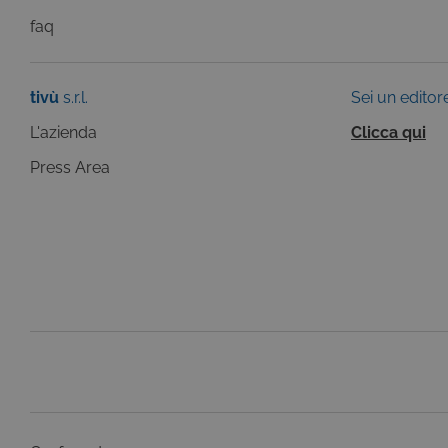
faq
tivù
s.r.l.
Sei un editor
L'azienda
Clicca qui
Press Area