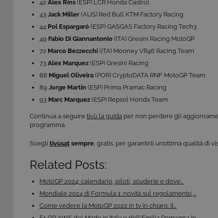
42
Alex Rins
(ESP) LCR Honda Castrol
risposta ad azioni da te effe
43
Jack Miller
(AUS) Red Bull KTM Factory Racing
visualizzazione del sito e de
selezionati (es. lingua, prod
44
Pol Espargaró
(ESP) GASGAS Factory Racing Tech3
loro installazione, ma in ta
personali.
49
Fabio Di Giannantonio
(ITA) Gresini Racing MotoGP
72
Marco Bezzecchi
(ITA) Mooney VR46 Racing Team
Pr
Nome
D
73
Alex Marquez
(ESP) Gresini Racing
ASP.NET_SessionId
88
Miguel Oliveira
(POR) CryptoDATA RNF MotoGP Team
Mi
C
89
Jorge Martin
(ESP) Prima Pramac Racing
ww
93
Marc Marquez
(ESP) Repsol Honda Team
CookieScriptConsent
Co
.t
Continua a seguire
tivù la guida
per non perdere gli aggiornamen
programma.
ASP.NET_SessionId
Mi
C
​​Scegli
tivùsat
sempre
, gratis, per garantirti un’ottima qualità di 
dg
Related Posts:
MotoGP 2024: calendario, piloti, scuderie e dove…
Mondiale 2024 di Formula 1: novità sul regolamento,…
Pr
Nome
Come vedere la MotoGP 2022 in tv in chiaro: il…
Do
Provi
F1 GP AWS del Made in Italy e dell'Emilia Romagna in…
Nome