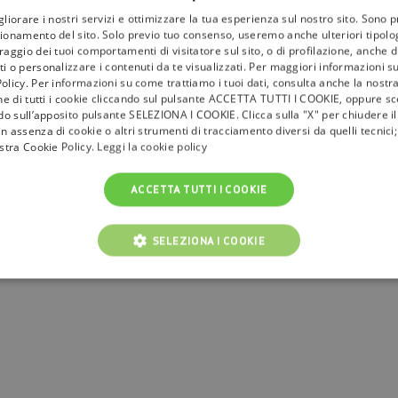
gliorare i nostri servizi e ottimizzare la tua esperienza sul nostro sito. Sono p
ionamento del sito. Solo previo tuo consenso, useremo anche ulteriori tipologi
aggio dei tuoi comportamenti di visitatore sul sito, o di profilazione, anche di 
i o personalizzare i contenuti da te visualizzati. Per maggiori informazioni s
olicy. Per informazioni su come trattiamo i tuoi dati, consulta anche la nostra
023
one di tutti i cookie cliccando sul pulsante ACCETTA TUTTI I COOKIE, oppure sce
ndo sull’apposito pulsante SELEZIONA I COOKIE. Clicca sulla "X" per chiudere i
n assenza di cookie o altri strumenti di tracciamento diversi da quelli tecnic
ostra Cookie Policy.
Leggi la cookie policy
ACCETTA TUTTI I COOKIE
SELEZIONA I COOKIE
NICI
COOKIE ANALITICI
COOKIE DI PROFILAZIONE
Cookie tecnici
Cookie analitici
Cookie di profilazione
Funzionalità
i per il corretto funzionamento del nostro sito e non possono essere disattivati. Vengo