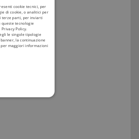
resenti cookie tecnici, per
e di cookie, o analitici per
terze parti, per inviarti
u queste tecnologie
 Privacy Policy.
gli le singole tipologie
l banner, la continuazione
i; per maggiori informazioni
FUNZIONALITÀ
no impostati solo in