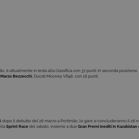
mão, è attualmente in testa alla classifica con 37 punti. In seconda posizione,
è
Marzo Bezzecchi
, Ducati Mooney VR46, con 16 punti.
i
: dopo il debutto del 26 marzo a Portimão, le gare si concluderanno il 26
ella
Sprint Race
del sabato, insieme a due
Gran Premi inediti in Kazakistan