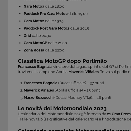
Gara Moto3
dalle 18:00
Paddock Pre Gara Moto2
dalle 19:00
Gara Moto2
dalle 19:15
Paddock Post Gara Moto2
dalle 20:15
Grid
dalle 20:30
Gara MotoGP
dalle 21:00
Zona Rossa
dalle 22:00
Classifica MotoGP dopo Portimão
Francesco Bagnaia
, vincitore della gara sprint e del GP di Porti
troviamo il campione Aprilia
Maverick Viñales
. Terzo sul podio 
Francesco Bagnaia
(Ducati ufficiale) – 37 punti
Maverick Viñales
(Aprilia ufficiale) – 25 punti
Marzo Bezzecchi
(Ducati Mooney VR46) – 16 punti
Le novità del Motomondiale 2023
Il calendario del Motomondiale 2023 è formato da
21 Gran Prem
Tra le novità più significative del calendario vi è l’introduzione d