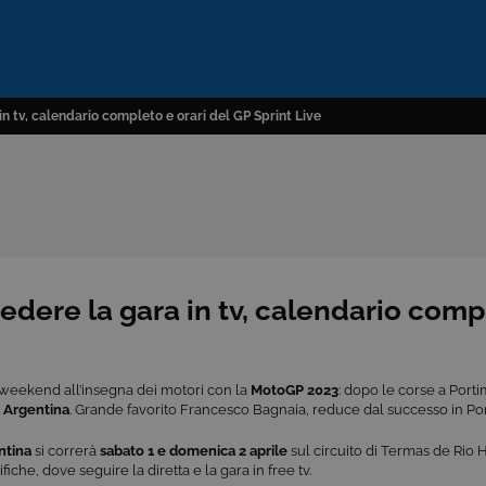
 tv, calendario completo e orari del GP Sprint Live
dere la gara in tv, calendario comp
 weekend all’insegna dei motori con la
MotoGP 2023
: dopo le corse a Port
n
Argentina
. Grande favorito Francesco Bagnaia, reduce dal successo in Por
ntina
si correrà
sabato 1 e domenica 2 aprile
sul circuito di Termas de Rio H
fiche, dove seguire la diretta e la gara in free tv.