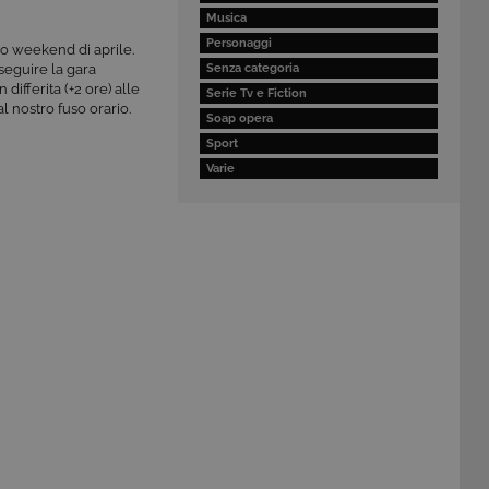
Musica
Personaggi
mo weekend di aprile.
seguire la gara
Senza categoria
 differita (+2 ore) alle
Serie Tv e Fiction
l nostro fuso orario.
Soap opera
Sport
Varie