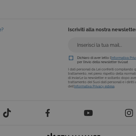
e?
Iscriviti alla nostra newslette
Dichiaro di aver letto l’
Informativa Pri
per l’invio della newsletter tivùsat
I dati personali da Lei conferiti compilando qu
trattamento, nel pieno rispetto della normativ
di inviarLe la newsletter e soltanto dopo ave
trattamento dei Suoi dati personali e i diritt
dell’
Informativa Privacy estesa
.