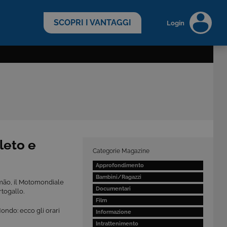
scopri di più >
SCOPRI I VANTAGGI
Login
leto e
Categorie Magazine
Approfondimento
Bambini/Ragazzi
imão, il Motomondiale
Documentari
togallo.
Film
ondo: ecco gli orari
Informazione
Intrattenimento