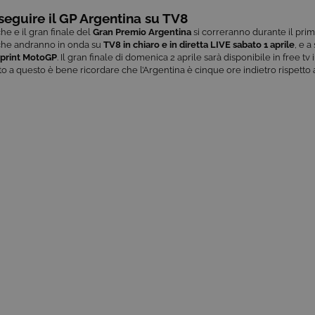
eguire il GP Argentina su TV8
che e il gran finale del
Gran Premio Argentina
si correranno durante il pri
iche andranno in onda su
TV8
in chiaro e in diretta LIVE sabato 1 aprile
, e
a 
print MotoGP
. Il gran finale di domenica 2 aprile sarà disponibile in free tv in
to a questo è bene ricordare che l’Argentina è cinque ore indietro rispetto a