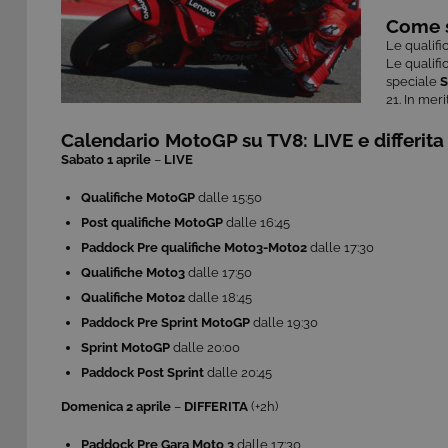
Come s
Le qualifi
Le qualif
speciale
S
21.
In meri
Calendario MotoGP su TV8: LIVE e differita
Sabato 1 aprile
–
LIVE
Qualifiche MotoGP
dalle 15:50
Post qualifiche MotoGP
dalle 16:45
Paddock Pre qualifiche Moto3-Moto2
dalle 17:30
Qualifiche Moto3
dalle 17:50
Qualifiche Moto2
dalle 18:45
Paddock Pre Sprint MotoGP
dalle 19:30
Sprint MotoGP
dalle 20:00
Paddock Post Sprint
dalle 20:45
Domenica 2 aprile
–
DIFFERITA
(+2h)
Paddock Pre Gara Moto 3
dalle 17:30