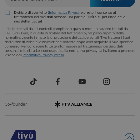
.NET.
Solitamente
utilizzato pe
Dichiaro di aver letto l’
Informativa Privacy
e presto il consenso al
mantenere
trattamento dei miei dati personali da parte di Tivù S.r.l. per l’invio della
una session
newsletter tivùsat
utente
I dati personali da Lei conferiti compilando questo modulo saranno trattati da
anonimizzat
Tivù S.r.l. (Tivù), in qualità di titolare del trattamento, nel pieno rispetto della
dal server.
normativa vigente in materia di protezione dei dati personali. Tivù tratterà i Suoi
dati al fine di inviarLe la newsletter e soltanto dopo aver acquisito il Suo specifico
CookieScriptConsent
6 mesi
Questo cook
CookieScript
consenso. Per conoscere tutte le informazioni sul trattamento dei Suoi dati
viene
.tivu.tv
personali e i diritti a Lei riconosciuti dalla normativa privacy La invitiamo a prendere
utilizzato dal
visione dell’
Informativa Privacy estesa
.
servizio
Cookie-
Script.com p
ricordare le
preferenze d
consenso su
cookie dei
visitatori. È
necessario c
il banner dei
cookie di
Co-founder
Cookie-
Script.com
funzioni
correttament
ASP.NET_SessionId
Sessione
Cookie di
Microsoft
sessione del
Corporation
piattaforma 
dgtvi.tivu.tv