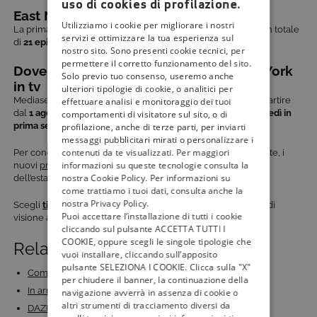
uso di cookies di profilazione.
East New York: quanti episodi?
Utilizziamo i cookie per migliorare i nostri
La prima stagione della fiction East New York comprende un totale
servizi e ottimizzare la tua esperienza sul
di
21 episodi
, ciascuno da circa 45 minuti.
nostro sito. Sono presenti cookie tecnici, per
permettere il corretto funzionamento del sito.
Dove seguire e quando inizia East New York
Solo previo tuo consenso, useremo anche
in tv
ulteriori tipologie di cookie, o analitici per
Mediaset trasmetterà la prima stagione di East New York a partire
effettuare analisi e monitoraggio dei tuoi
dal
1 agosto 2023
. L’appuntamento con la fiction è
ogni martedì in
comportamenti di visitatore sul sito, o di
prima serata su
Rete 4 HD
, al canale 4 di tivùsat.
profilazione, anche di terze parti, per inviarti
messaggi pubblicitari mirati o personalizzare i
contenuti da te visualizzati. Per maggiori
Per conoscere tutte le anticipazioni delle tue
serie tv
preferite, i
informazioni su queste tecnologie consulta la
nuovi
programmi di intrattenimento
e i palinsesti completi
nostra Cookie Policy. Per informazioni su
dell’estate 2023, continua a seguire
tivù la guida
.
come trattiamo i tuoi dati, consulta anche la
nostra Privacy Policy.
​​Scegli
tivùsat
sempre
, gratis, per garantirti un’ottima qualità di
Puoi accettare l’installazione di tutti i cookie
visione audio e video in 4K e in HD.
cliccando sul pulsante ACCETTA TUTTI I
COOKIE, oppure scegli le singole tipologie che
Related Posts:
vuoi installare, cliccando sull’apposito
pulsante SELEZIONA I COOKIE. Clicca sulla "X"
Come attivare ZONA DAZN su tivùsat in pochi passi:…
per chiudere il banner, la continuazione della
In arrivo su Giallo, in 1^ TV Assoluta, l’ottava…
navigazione avverrà in assenza di cookie o
altri strumenti di tracciamento diversi da
DAZN con la Serie A Tim arriva anche su tivùsat: il…