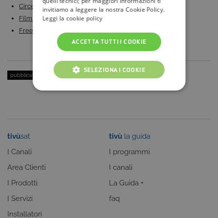
quelli tecnici; per maggiori informazioni ti
Circeo, la miniserie sul massacro del 1975 in onda…
invitiamo a leggere la nostra Cookie Policy.
Leggi la cookie policy
Film di Natale 2023: i più bei film di Natale da…
Freedom – Oltre il Confine: il viaggio alla scoperta…
ACCETTA TUTTI I COOKIE
SELEZIONA I COOKIE
pubblicato il:
31 Luglio 2023
| categoria:
Serie Tv e Fiction
COOKIE TECNICI
COOKIE ANALITICI
COOKIE DI PROFILAZIONE
tivù
sat
tivù
la guida
FUNZIONALITÀ
I Canali
I programmi
Area Clienti
I canali
I Prodotti
La Guida +
Cookie tecnici
Cookie analitici
I Servizi
faq
Cookie di profilazione
Funzionalità
Installatori