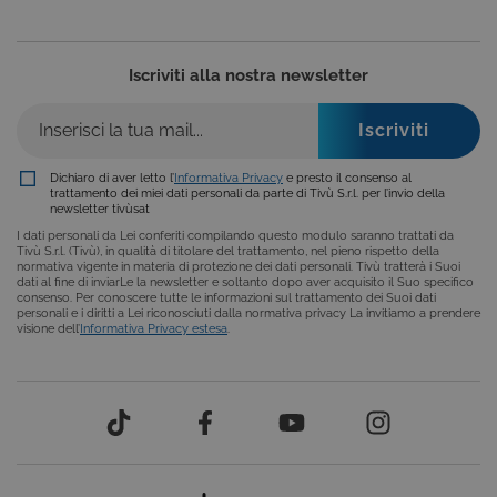
ASP.NET_SessionId
Sessione
Cookie di
Microsoft
sessione del
Corporation
piattaforma 
dgtvi.tivu.tv
uso generale
Iscriviti alla nostra newsletter
utilizzato da
siti scritti co
tecnologie
basate su
Microsoft
.NET.
Solitamente
Dichiaro di aver letto l’
Informativa Privacy
e presto il consenso al
utilizzato pe
trattamento dei miei dati personali da parte di Tivù S.r.l. per l’invio della
mantenere
newsletter tivùsat
una session
I dati personali da Lei conferiti compilando questo modulo saranno trattati da
utente
Tivù S.r.l. (Tivù), in qualità di titolare del trattamento, nel pieno rispetto della
anonimizzat
normativa vigente in materia di protezione dei dati personali. Tivù tratterà i Suoi
dal server.
dati al fine di inviarLe la newsletter e soltanto dopo aver acquisito il Suo specifico
consenso. Per conoscere tutte le informazioni sul trattamento dei Suoi dati
personali e i diritti a Lei riconosciuti dalla normativa privacy La invitiamo a prendere
visione dell’
Informativa Privacy estesa
.
Provider /