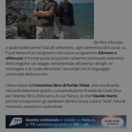
Se dico Abruzzo,
a quale piatto pensi? Dal 28 settembre, ogni domenica alle 22:00, su
Food Network lo scopriamo nel nuovo programma
D’Amore e
d’Abruzzo
. Il format porta sul piccolo schermo l’anima più autentica
della regione: un viaggio sentimentale attraverso i borghi, le
montagne e le coste abruzzesi, raccontati con il linguaggio
universale della cucina.
L’idea nasce dall’
omonimo libro di
Paride Vitale
, che ora diventa
racconto televisivo grazie a una produzione firmata da Casta Diva
per Warner Bros Discovery. Al suo fianco, lo chef
Davide Nanni
,
pronto a trasportare gli spettatori dentro la sua cucina “wild”, fatta di
memoria, passione e autenticità.