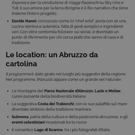
Express
e per la conduzione di
Viaggi Pazzeschi
su Sky Uno e
Tv8. Il suo amore per la terra d’origine è il filo narrativo che tiene
insieme l’intero progetto.
Davide Nanni
: conosciuto come lo “chef wild”, porta con sé una
cucina istintiva e autentica, fatta di gesti semplici e ingredienti
veri. Con oltre centomila follower sui social, è diventato un
punto di riferimento per chi cerca piatti che sanno di casa e di
tradizione.
Le location: un Abruzzo da
cartolina
Il programma
è stato girato nei luoghi più suggestivi della regione.
Nel programma, l’Abruzzo appare come un grande set naturale:
Le montagne del
Parco Nazionale d’Abruzzo, Lazio e Molise
,
cuore pulsante della biodiversità italiana
La suggestiva
Costa dei Trabocchi
, con le sue palafitte sul mare
diventate simbolo della tradizione marinara
Sulmona
, patria della cultura e della pasticceria abruzzese, e gli
eremi celestiniani
incastonati tra le rocce
Il romantico
Lago di Scanno
, tra i più fotografati d’Italia