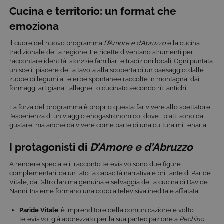
Cucina e territorio: un format che
emoziona
Il cuore del nuovo programma
D’Amore e d’Abruzzo
è la cucina
tradizionale della regione. Le ricette diventano strumenti per
raccontare identità, stor22ie familiari e tradizioni locali. Ogni puntata
unisce il piacere della tavola alla scoperta di un paesaggio: dalle
zuppe di legumi alle erbe spontanee raccolte in montagna, dai
formaggi artigianali all’agnello cucinato secondo riti antichi.
La forza del programma è proprio questa: far vivere allo spettatore
l’esperienza di un viaggio enogastronomico, dove i piatti sono da
gustare, ma anche da vivere come parte di una cultura millenaria.
I protagonisti di
D’Amore e d’Abruzzo
A rendere speciale il racconto televisivo sono due figure
complementari: da un lato la capacità narrativa e brillante di Paride
Vitale, dall’altro l’anima genuina e selvaggia della cucina di Davide
Nanni. Insieme formano una coppia televisiva inedita e affiatata:
Paride Vitale
: è imprenditore della comunicazione e volto
televisivo, già apprezzato per la sua partecipazione a
Pechino