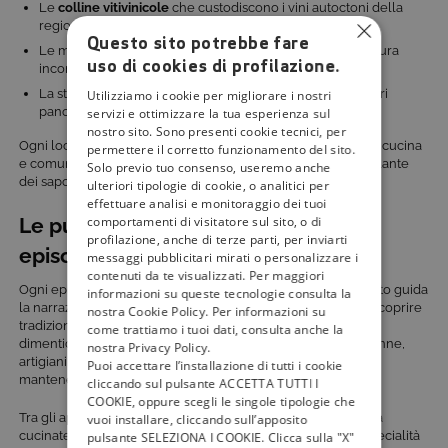
Le
colline vitivinicole
che custodiscono i vini autoctoni della
regione.
Questo sito potrebbe fare
Le maestose vette del
Gran Sasso
, simbolo di forza e natura
uso di cookies di profilazione.
incontaminata
La storica
Transiberiana d’Italia
, uno dei percorsi ferroviari
Utilizziamo i cookie per migliorare i nostri
panoramici più affascinanti d’Europa
servizi e ottimizzare la tua esperienza sul
nostro sito. Sono presenti cookie tecnici, per
Ogni location è una tappa di un percorso che unisce natura, cucina
permettere il corretto funzionamento del sito.
e comunità locali e presenta il programma come un vero atlante
Solo previo tuo consenso, useremo anche
dei sapori abruzzesi.
ulteriori tipologie di cookie, o analitici per
effettuare analisi e monitoraggio dei tuoi
comportamenti di visitatore sul sito, o di
Le puntate: storie e sapori in ogni
profilazione, anche di terze parti, per inviarti
episodio
messaggi pubblicitari mirati o personalizzare i
contenuti da te visualizzati. Per maggiori
Ogni episodio è costruito come una
tappa di viaggio
: un piatto guida
informazioni su queste tecnologie consulta la
la narrazione e diventa occasione per incontrare persone, scoprire
nostra Cookie Policy. Per informazioni su
tradizioni e riportare in vita ricette che rischiavano di essere
come trattiamo i tuoi dati, consulta anche la
dimenticate. Oltre a chef e cuochi, ci sono anche pastori, nonne,
nostra Privacy Policy.
artigiani del gusto e produttori locali, che contribuiscono a
Puoi accettare l’installazione di tutti i cookie
mantenere vivo il
patrimonio gastronomico abruzzese
.
cliccando sul pulsante ACCETTA TUTTI I
COOKIE, oppure scegli le singole tipologie che
Tra gli appuntamenti più attesi ci sono le ricette di montagna
vuoi installare, cliccando sull’apposito
cucinate nei rifugi, i piatti marinari serviti nei trabocchi, le specialità
pulsante SELEZIONA I COOKIE. Clicca sulla "X"