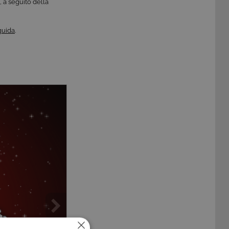
i, a seguito
della
 guida
.