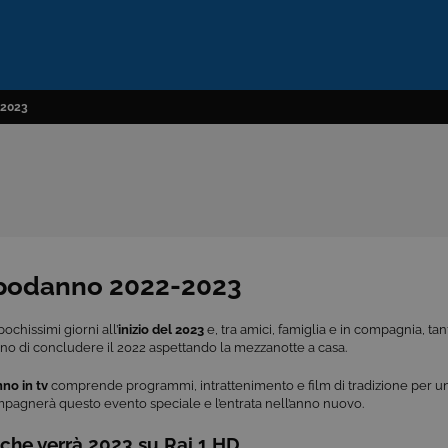
-2023
capodanno 2022-2023
chissimi giorni all’
inizio del 2023
e, tra amici, famiglia e in compagnia, t
o di concludere il 2022 aspettando la mezzanotte a casa.
no in tv
comprende programmi, intrattenimento e film di tradizione per u
pagnerà questo evento speciale e l’entrata nell’anno nuovo.
 che verrà 2023 su Rai 1 HD