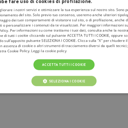
be fare uso di cookies di profilazione.
gliorare i nostri servizi e ottimizzare la tua esperienza sul nostro sito. Sono p
ionamento del sito. Solo previo tuo consenso, useremo anche ulteriori tipologi
aggio dei tuoi comportamenti di visitatore sul sito, o di profilazione, anche di 
i o personalizzare i contenuti da te visualizzati. Per maggiori informazioni s
olicy. Per informazioni su come trattiamo i tuoi dati, consulta anche la nostra
one di tutti i cookie cliccando sul pulsante ACCETTA TUTTI I COOKIE, oppure sce
ndo sull’apposito pulsante SELEZIONA I COOKIE. Clicca sulla "X" per chiudere i
n assenza di cookie o altri strumenti di tracciamento diversi da quelli tecnic
ostra Cookie Policy.
Leggi la cookie policy
ACCETTA TUTTI I COOKIE
SELEZIONA I COOKIE
NICI
COOKIE ANALITICI
COOKIE DI PROFILAZIONE
Cookie tecnici
Cookie analitici
Cookie di profilazione
Funzionalità