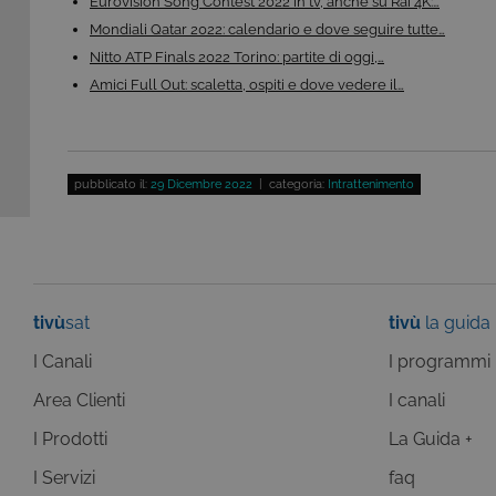
Eurovision Song Contest 2022 in tv, anche su Rai 4K:…
Questi cookie sono necessar
Mondiali Qatar 2022: calendario e dove seguire tutte…
risposta ad azioni da te effe
visualizzazione del sito e de
Nitto ATP Finals 2022 Torino: partite di oggi,…
selezionati (es. lingua, prod
loro installazione, ma in ta
Amici Full Out: scaletta, ospiti e dove vedere il…
personali.
Pr
Nome
D
ASP.NET_SessionId
pubblicato il:
29 Dicembre 2022
| categoria:
Intrattenimento
Mi
C
ww
CookieScriptConsent
Co
.t
ASP.NET_SessionId
Mi
tivù
sat
tivù
la guida
C
dg
I Canali
I programmi
Area Clienti
I canali
I Prodotti
La Guida +
Pr
Nome
I Servizi
faq
Do