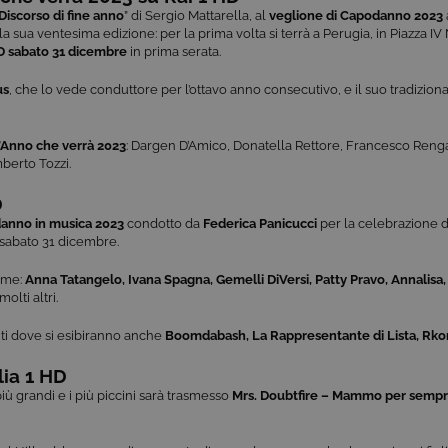
Discorso di fine anno
” di Sergio Mattarella, al
veglione di Capodanno 2023
a sua ventesima edizione: per la prima volta si terrà a Perugia, in Piazza IV
D sabato 31 dicembre
in prima serata.
us
, che lo vede conduttore per l’ottavo anno consecutivo, e il suo tradizi
’Anno che verrà 2023
: Dargen D’Amico, Donatella Rettore, Francesco Renga,
berto Tozzi.
D
anno in musica 2023
condotto da
Federica Panicucci
per la celebrazione d
sabato 31 dicembre.
com
e:
Anna Tatangelo, Ivana Spagna, Gemelli DiVersi, Patty Pravo, Annalisa,
molti altri.
ti dove si esibiranno anche
Boomdabash, La Rappresentante di Lista, Rkomi
lia 1 HD
 più grandi e i più piccini sarà trasmesso
Mrs. Doubtfire – Mammo per semp