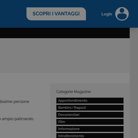
scopri di più >
SCOPRI I VANTAGGI
Login
Categorie Magazine
Approfondimento
antissime persone
Bambini/Ragazzi
Documentari
n ampio palinsesto
Film
Informazione
Intrattenimento