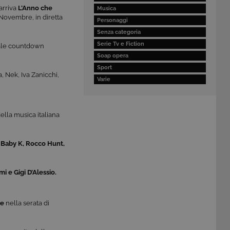
arriva
L’Anno che
Musica
 Novembre, in diretta
Personaggi
Senza categoria
Serie Tv e Fiction
onale countdown
Soap opera
Sport
 Nek, Iva Zanicchi,
Varie
ella musica italiana
 Baby K,
Rocco Hunt,
 e Gigi D’Alessio.
re
nella serata di