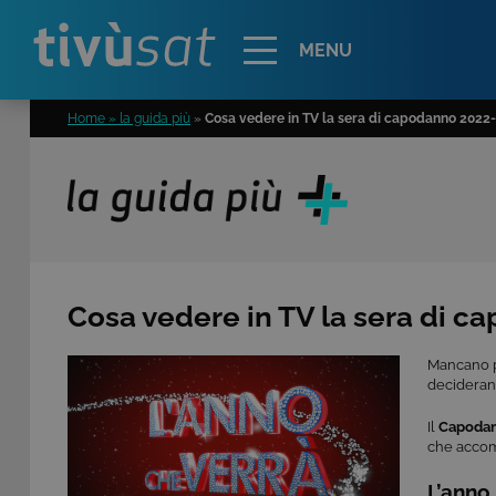
Alert
MENU
Home » la guida più
»
Cosa vedere in TV la sera di capodanno 2022
Cosa vedere in TV la sera di 
Mancano po
deciderann
Il
Capodan
che accom
L’anno