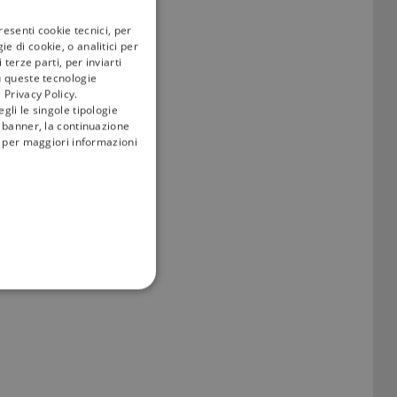
resenti cookie tecnici, per
e di cookie, o analitici per
terze parti, per inviarti
u queste tecnologie
 Privacy Policy.
gli le singole tipologie
l banner, la continuazione
i; per maggiori informazioni
FUNZIONALITÀ