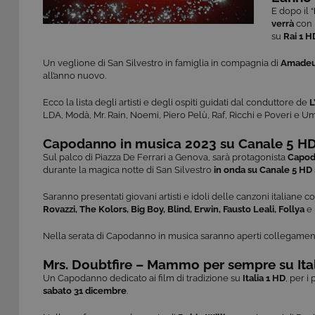
E dopo il “
verrà
con l
su
Rai 1 H
Un veglione di San Silvestro in famiglia in compagnia di
Amade
all’anno nuovo.
Ecco la lista degli artisti e degli ospiti guidati dal conduttore de
L
LDA, Modà, Mr. Rain, Noemi, Piero Pelù, Raf, Ricchi e Poveri e Um
Capodanno in musica 2023 su Canale 5 H
Sul palco di Piazza De Ferrari a Genova, sarà protagonista
Capod
durante la magica notte di San Silvestro
in onda su Canale 5 HD
Saranno presentati giovani artisti e idoli delle canzoni italiane 
Rovazzi, The Kolors, Big Boy, Blind, Erwin, Fausto Leali, Follya
e 
Nella serata di Capodanno in musica saranno aperti collegamen
Mrs. Doubtfire – Mammo per sempre su Ita
Un Capodanno dedicato ai film di tradizione su
Italia 1 HD
, per i
sabato 31 dicembre
.