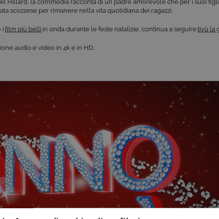
el Hillard,
la commedia racco
nta di un padre amorevole
che per i suoi figl
tata scozzese per rimanere nella vita quotidiana dei ragazzi.
 i
film più belli
in onda durante le feste natalizie, continua a seguire
tivù la
visione audio e video in 4k e in HD.