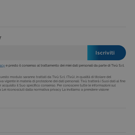
le preferenze dell'utente
nare se il visitatore del
nterfaccia di Youtube.
secondo la
hieste, limitando la
le visualizzazioni dei
lo stato della sessione.
r
lo stato della sessione.
 che è un aggiornamento
a Google. Questo cookie
ero generato in modo
di pagina in un sito e
vacy
e presto il consenso al trattamento dei miei dati personali da parte di Tivù S.r.l.
 rapporti di analisi dei siti.
iorna un valore univoco
esto modulo saranno trattati da Tivù S.r.l. (Tivù), in qualità di titolare del
ia delle visualizzazioni di
a vigente in materia di protezione dei dati personali. Tivù tratterà i Suoi dati al fine
r acquisito il Suo specifico consenso. Per conoscere tutte le informazioni sul
i a Lei riconosciuti dalla normativa privacy La invitiamo a prendere visione
 che è un aggiornamento
a Google. Questo cookie
ero generato casualmente
 in un sito e utilizzato per
alisi dei siti. Per
ebbene sia