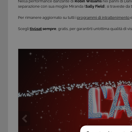
Nella performance danzante di
Robin Williams
nei panni di Dani
separazione con sua moglie Miranda (
Sally Field
),
si travest
e da 
Per rimanere aggiornato su tutti i
programmi di intrattenimento
e
​​Scegli
tivùsat
sempre
, gratis, per garantirti un’ottima qualità di 