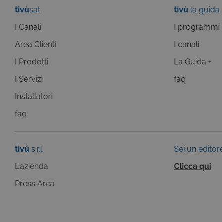
tivù
sat
tivù
la guida
I Canali
I programmi
Pr
Nome
Do
Area Clienti
I canali
Provi
Nome
VISITOR_INFO1_LIVE
Go
Domi
.y
I Prodotti
La Guida +
_gat
Goog
LLC
I Servizi
faq
YSC
Go
.giph
.y
Installatori
_ga_C1F21YC3QN
.tivu.
_ga_SZGJ7F024R
.tivu.
faq
_ga
Goog
LLC
.giph
tivù
s.r.l.
Sei un editor
L'azienda
Clicca qui
_gid
Goog
LLC
Press Area
.giph
_ga
Goog
LLC
.tivu.