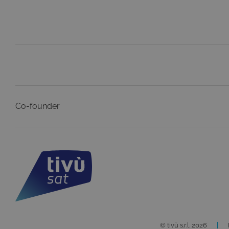
Co-founder
© tivù s.r.l. 2026