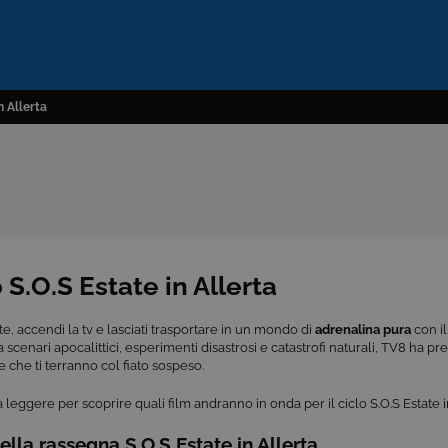
in Allerta
lo S.O.S Estate in Allerta
te, accendi la tv e lasciati trasportare in un mondo di
adrenalina pura
con il
ra scenari apocalittici, esperimenti disastrosi e catastrofi naturali, TV8 ha 
le che ti terranno col fiato sospeso.
 leggere per scoprire quali film andranno in onda per il ciclo S.O.S Estate i
della rassegna S.O.S Estate in Allerta