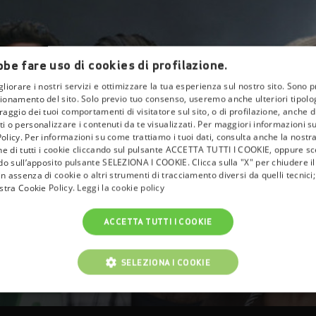
be fare uso di cookies di profilazione.
gliorare i nostri servizi e ottimizzare la tua esperienza sul nostro sito. Sono p
ionamento del sito. Solo previo tuo consenso, useremo anche ulteriori tipologi
aggio dei tuoi comportamenti di visitatore sul sito, o di profilazione, anche di 
i o personalizzare i contenuti da te visualizzati. Per maggiori informazioni s
olicy. Per informazioni su come trattiamo i tuoi dati, consulta anche la nostra
one di tutti i cookie cliccando sul pulsante ACCETTA TUTTI I COOKIE, oppure sce
ndo sull’apposito pulsante SELEZIONA I COOKIE. Clicca sulla "X" per chiudere i
n assenza di cookie o altri strumenti di tracciamento diversi da quelli tecnic
ostra Cookie Policy.
Leggi la cookie policy
ACCETTA TUTTI I COOKIE
SELEZIONA I COOKIE
NICI
COOKIE ANALITICI
COOKIE DI PROFILAZIONE