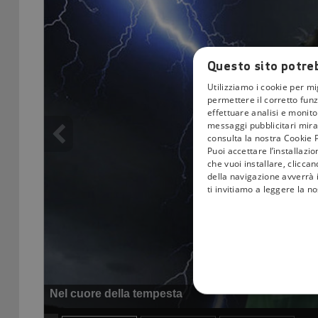
Questo sito potreb
Utilizziamo i cookie per mi
permettere il corretto funz
effettuare analisi e monitor
messaggi pubblicitari mirat
consulta la nostra Cookie P
Puoi accettare l’installazi
che vuoi installare, clicca
della navigazione avverrà i
ti invitiamo a leggere la n
Nel cuore della tempesta
COOKIE TEC