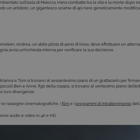
bientato sull’isola di Maiorca. Hans combatte tra la vita e la morte dopo e
ando un antidoto, un gigantesco sciame di api nere geneticamente modifica
nneken. Andrea, un abile pilota di aerei di linea, deve effettuare un atter
a avvia un’inchiesta interna per verificare la sua decisione.
 Brianna e Tom si trovano al sessantesimo piano di un grattacielo per firmare
piccoli Ben e Anne, figli della coppia, si trovano al ventesimo piano dell’ed
le loro divergenze.
 le rassegne cinematografiche, i
film
e i
programmi di intrattenimento
dell
visione audio e video in 4K e HD.