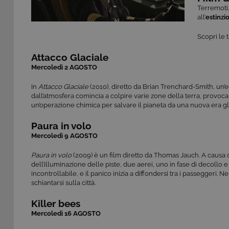
Terremoti, 
all’
estinz
Scopri le 
Attacco Glaciale
Mercoledì 2 AGOSTO
In
Attacco Glaciale
(2010), diretto ​​da Brian Trenchard-Smith, un
dall’atmosfera comincia a colpire varie zone della terra, provo
un’operazione chimica per salvare il pianeta da una nuova era gl
Paura in volo
Mercoledì 9 AGOSTO
Paura in volo
(2009) è un film diretto da Thomas Jauch. A causa de
dell’illuminazione delle piste, due aerei, uno in fase di decollo e 
incontrollabile, e il panico inizia a diffondersi tra i passeggeri.
schiantarsi sulla città.
Killer bees
Mercoledì 16 AGOSTO