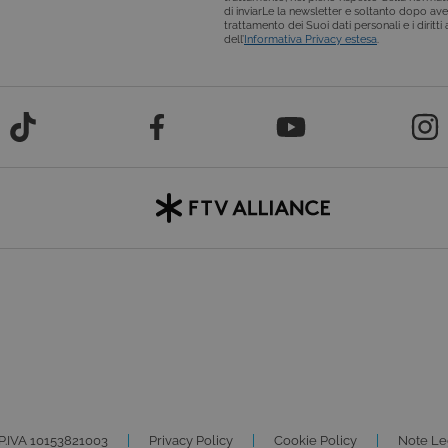
calcolare i dati di visitatori, sessioni e campagne per i rapporti di an
di inviarLe la newsletter e soltanto dopo ave
impostazione predefinita, è impostato per scadere dopo 2 anni, s
trattamento dei Suoi dati personali e i diritt
personalizzabile dai proprietari di siti Web.
dell’
Informativa Privacy estesa
.
P.IVA 10153821003
Privacy Policy
Cookie Policy
Note Le