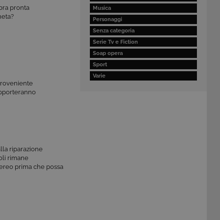
mbra pronta
Musica
aneta?
Personaggi
Senza categoria
Serie Tv e Fiction
Soap opera
Sport
Varie
 proveniente
upporteranno
lla riparazione
voli rimane
l’aereo prima che possa