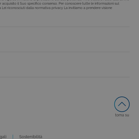
alisi dei siti. Per
r acquisito il Suo specifico consenso. Per conoscere tutte le informazioni sul
ebbene sia
i a Lei riconosciuti dalla normativa privacy La invitiamo a prendere visione
torna su
gali
Sostenibilità