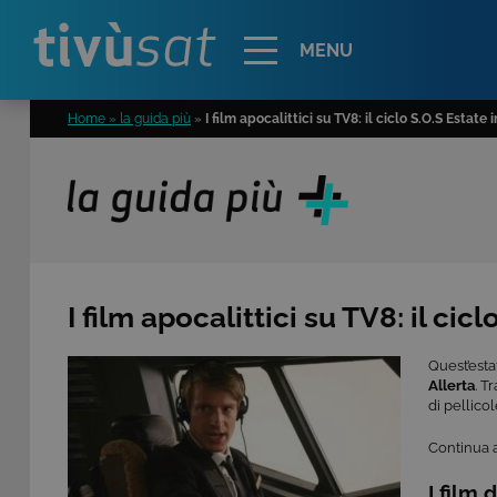
Alert
MENU
Home » la guida più
»
I film apocalittici su TV8: il ciclo S.O.S Estate 
I film apocalittici su TV8: il cic
Quest’esta
Allerta
. T
di pellico
Continua a
I film 