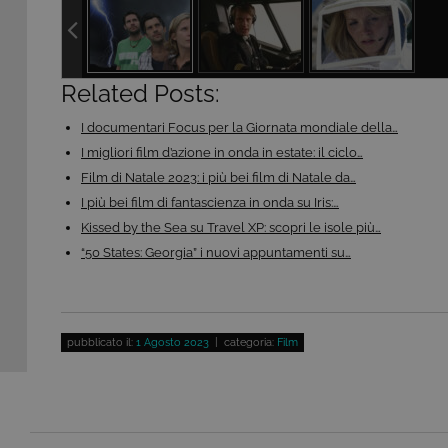
Related Posts:
Questi cookie sono necessar
risposta ad azioni da te effe
I documentari Focus per la Giornata mondiale della…
visualizzazione del sito e de
selezionati (es. lingua, prod
I migliori film d’azione in onda in estate: il ciclo…
loro installazione, ma in ta
Film di Natale 2023: i più bei film di Natale da…
personali.
I più bei film di fantascienza in onda su Iris:…
Pr
Nome
D
Kissed by the Sea su Travel XP: scopri le isole più…
“50 States: Georgia” i nuovi appuntamenti su…
ASP.NET_SessionId
Mi
C
ww
CookieScriptConsent
Co
.t
pubblicato il:
1 Agosto 2023
| categoria:
Film
ASP.NET_SessionId
Mi
C
dg