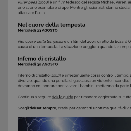
Killer bees
(2008) è un film tedesco del regista Michael Karen, am
uno strano esemplare di ape. Mentre gli scienziati stanno studi
attaccare l’isola.
Nel cuore della tempesta
Mercoledì 23 AGOSTO
Nel cuore della tempesta
è un film del 2009 diretto da Edzard O
causa di una tempesta. La situazione peggiora quando la compagni
Inferno di cristallo
Mercoledì 30 AGOSTO
Inferno di cristallo (2017) è un’estenuante corsa contro il tempo.
divorzio, quando una perdita di gas causa un violento incendio. I 
dovranno collaborare per salvare i bambini, mettendo da parte 
Continua a seguire
tivù la guida
per rimanere aggiornato su tutte
Scegli
tivùsat
sempre
, gratis, per garantirti un’ottima qualità di 