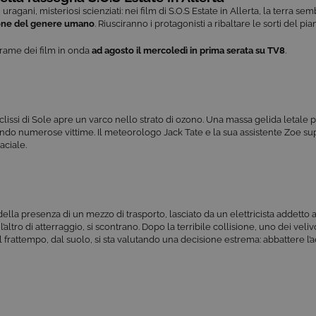
uragani, misteriosi scienziati: nei film di S.O.S Estate in Allerta, la terra se
ione del genere umano
. Riusciranno i protagonisti a ribaltare le sorti del pi
trame dei film in onda
ad agosto
il mercoledì in prima serata su TV8
.
’eclissi di Sole apre un varco nello strato di ozono. Una massa gelida letale
cando numerose vittime. Il meteorologo Jack Tate e la sua assistente Zoe s
aciale.
lla presenza di un mezzo di trasporto, lasciato da un elettricista addetto a
l’altro di atterraggio, si scontrano. Dopo la terribile collisione, uno dei veli
 Nel frattempo, dal suolo, si sta valutando una decisione estrema: abbattere 