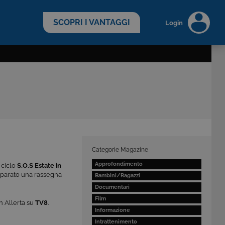
scopri di più >
SCOPRI I VANTAGGI
Login
Categorie Magazine
Approfondimento
 ciclo
S.O.S Estate in
preparato una rassegna
Bambini/Ragazzi
Documentari
Film
n Allerta su
TV8
.
Informazione
Intrattenimento