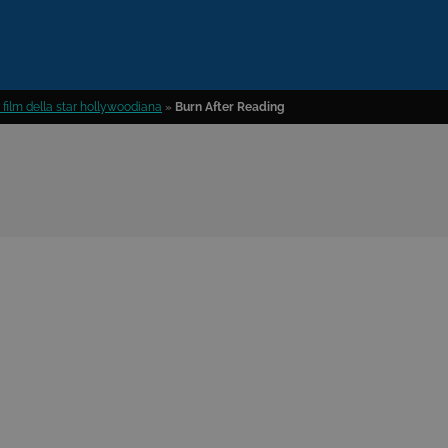
i film della star hollywoodiana
»
Burn After Reading