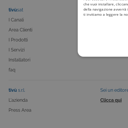
che vuoi installare, clicca
della navigazione avverrà i
tivù
sat
tivù
la guida
ti invitiamo a leggere la n
I Canali
I programmi
Area Clienti
I canali
I Prodotti
La Guida +
I Servizi
faq
COOKIE TEC
Installatori
faq
tivù
s.r.l.
Sei un editor
Questi cookie sono necessar
risposta ad azioni da te effe
L'azienda
Clicca qui
visualizzazione del sito e de
selezionati (es. lingua, prod
Press Area
loro installazione, ma in ta
personali.
Pr