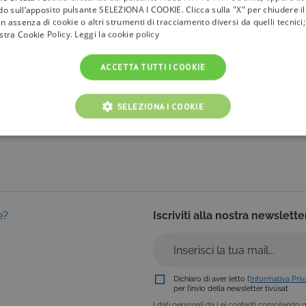
ndo sull’apposito pulsante SELEZIONA I COOKIE. Clicca sulla "X" per chiudere i
n assenza di cookie o altri strumenti di tracciamento diversi da quelli tecnic
la
tivù
ostra Cookie Policy.
Leggi la cookie policy
I Bollini
ACCETTA TUTTI I COOKIE
Info & News
faq
SELEZIONA I COOKIE
NICI
COOKIE ANALITICI
COOKIE DI PROFILAZIONE
Cookie tecnici
Cookie analitici
Cookie di profilazione
Funzionalità
e?
Iscriviti alla nostra newslette
i per il corretto funzionamento del nostro sito e non possono essere disattivati. Vengo
ttuate nel corso della navigazione, che costituiscono una richiesta di servizi ai sensi di 
i suoi contenuti. Inoltre, ti permetteranno di navigare sul sito ricordando le scelte e in ba
otti presenti nel carrello). È possibile impostare il browser per bloccare i cookie tecnici o
l caso alcune parti del sito non funzioneranno correttamente. Questi cookie non archivi
Dichiaro di aver letto l’
Informativa Pri
per l’invio della newsletter tivùsat
ovider /
I dati personali da Lei conferiti compilando qu