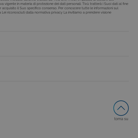
a vigente in materia di protezione dei dati personali. Tivù tratterà i Suoi dati al fine
r acquisito il Suo specifico consenso. Per conoscere tutte le informazioni sul
o da siti scritti con
i a Lei riconosciuti dalla normativa privacy La invitiamo a prendere visione
 per mantenere una
 per ricordare le
o che il banner dei cookie
o da siti scritti con
 per mantenere una
le preferenze dell'utente
nare se il visitatore del
nterfaccia di Youtube.
secondo la
hieste, limitando la
torna su
le visualizzazioni dei
lo stato della sessione.