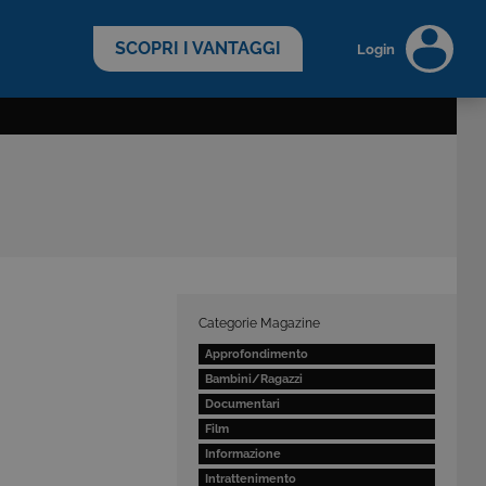
scopri di più >
SCOPRI I VANTAGGI
Login
Categorie Magazine
Approfondimento
Bambini/Ragazzi
Documentari
Film
Informazione
Intrattenimento