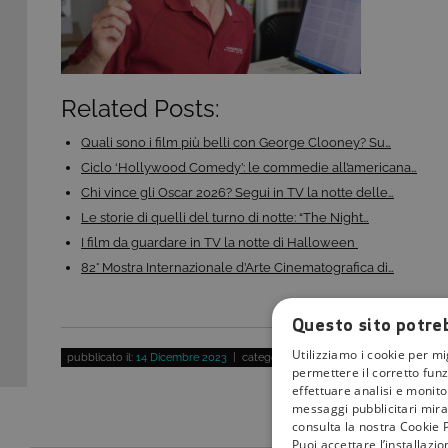
Related Posts:
Quali sono i film più belli con George Clooney? Su…
Ciclo ‘Hollywood Comedy’: le commedie all’americana…
Chi vince gli Oscar 2026? Segui in TV la notte delle…
Le storie di quelli del turno di notte: “The Night…
I film da guardare in TV la notte di Halloween
82° Mostra Internazionale d’Arte Cinematografica di…
Questo sito potreb
Utilizziamo i cookie per mi
pubblicato il:
14 Dicembre 2023
| categoria:
permettere il corretto funz
effettuare analisi e monitor
messaggi pubblicitari mirat
consulta la nostra Cookie P
Puoi accettare l’installazi