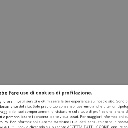
be fare uso di cookies di profilazione.
gliorare i nostri servizi e ottimizzare la tua esperienza sul nostro sito. Sono p
ionamento del sito. Solo previo tuo consenso, useremo anche ulteriori tipologi
aggio dei tuoi comportamenti di visitatore sul sito, o di profilazione, anche di 
i o personalizzare i contenuti da te visualizzati. Per maggiori informazioni s
olicy. Per informazioni su come trattiamo i tuoi dati, consulta anche la nostra
one di tutti i cookie cliccando sul pulsante ACCETTA TUTTI I COOKIE, oppure sce