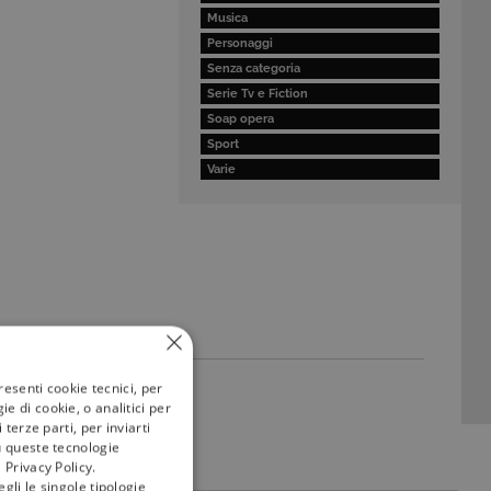
Musica
Personaggi
Senza categoria
Serie Tv e Fiction
Soap opera
Sport
Varie
resenti cookie tecnici, per
e di cookie, o analitici per
terze parti, per inviarti
u queste tecnologie
 Privacy Policy.
gli le singole tipologie