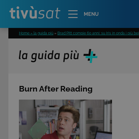
Alert
MENU
Home » la guida più
»
Brad Pitt compie 60 anni: su Iris in onda i più be
Burn After Reading