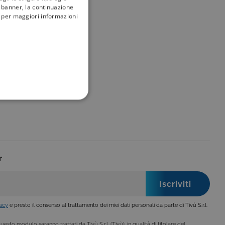
l banner, la continuazione
i; per maggiori informazioni
my
tivù
FUNZIONALITÀ
r
no impostati solo in
legge, come la corretta
se ai criteri da te
 essere avvisati riguardo alla
ano, di norma, dati
vacy
e presto il consenso al trattamento dei miei dati personali da parte di Tivù S.r.l.
esto modulo saranno trattati da Tivù S.r.l. (Tivù), in qualità di titolare del