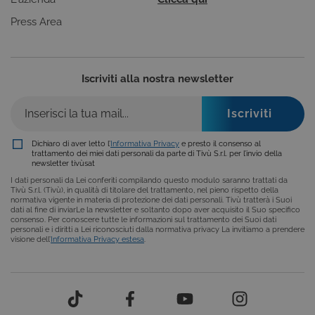
ricordando le scelte e in base ai criteri da te
selezionati (es. lingua, prodotti presenti nel
Press Area
carrello). È possibile impostare il browser per
bloccare i cookie tecnici o essere avvisati
riguardo alla loro installazione, ma in tal caso
alcune parti del sito non funzioneranno
correttamente. Questi cookie non archiviano, di
Iscriviti alla nostra newsletter
norma, dati personali.
Provider /
Nome
Scadenza
Descrizione
Dominio
ASP.NET_SessionId
Sessione
Cookie di
Microsoft
Dichiaro di aver letto l’
Informativa Privacy
e presto il consenso al
sessione del
Corporation
trattamento dei miei dati personali da parte di Tivù S.r.l. per l’invio della
piattaforma 
www.tivu.tv
newsletter tivùsat
uso generale
utilizzato da
I dati personali da Lei conferiti compilando questo modulo saranno trattati da
siti scritti co
Tivù S.r.l. (Tivù), in qualità di titolare del trattamento, nel pieno rispetto della
tecnologie
normativa vigente in materia di protezione dei dati personali. Tivù tratterà i Suoi
basate su
dati al fine di inviarLe la newsletter e soltanto dopo aver acquisito il Suo specifico
Microsoft
consenso. Per conoscere tutte le informazioni sul trattamento dei Suoi dati
.NET.
personali e i diritti a Lei riconosciuti dalla normativa privacy La invitiamo a prendere
Solitamente
visione dell’
Informativa Privacy estesa
.
utilizzato pe
mantenere
una session
utente
anonimizzat
dal server.
CookieScriptConsent
6 mesi
Questo cook
CookieScript