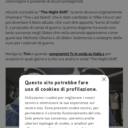
coinvolgere il presente di alcuni protagonisti.
Alcune curiosità su
“The Night Shift”
: la serie doveva originalmente
chiamarsi “The Last Stand”, che è stato cambiato in “After Hours” per
poi diventare il titolo attuale, che vuol dire appunto “turno di notte”.
E, a proposito di campi di guerra, la prima stagione ha avuto così
tanto successo negli States che nella seconda appariranno come
guest star Michelle Obama e Jill Biden, testimonial a sostegno delle
cure per i veterani di guerra.
Naviga su
Tivù
e guarda i
programmi Tv in onda su Italia 1
per
scoprire in quali giorni e a che ora andrà in onda “The Night Shift”.
Questo sito potrebbe fare
uso di cookies di profilazione.
Utilizziamo i cookie per migliorare i nostri
servizi e ottimizzare la tua esperienza sul
nostro sito. Sono presenti cookie tecnici, per
permettere il corretto funzionamento del sito.
Solo previo tuo consenso, useremo anche
ulteriori tipologie di cookie, o analitici per