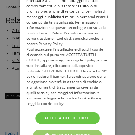
effettuare analisi e monitoraggio dei tuoi
comportamenti di visitatore sul sito, o di
Fonte immagini: Sony Pictures
profilazione, anche di terze parti, per inviarti
messaggi pubblicitari mirati o personalizzare i
Related Posts:
contenuti da te visualizzati. Per maggiori
informazioni su queste tecnologie consulta la
Olimpiadi di Parigi 2024: numeri, protagonisti e…
nostra Cookie Policy. Per informazioni su
come trattiamo i tuoi dati, consulta anche la
In arrivo in 1^ TV la nona stagione di Chicago Med:…
nostra Privacy Policy.
Le serie TV medical drama più amate di sempre
Puoi accettare l’installazione di tutti i cookie
Film di Natale 2023: i più bei film di Natale da…
cliccando sul pulsante ACCETTA TUTTI I
COOKIE, oppure scegli le singole tipologie che
Vi Racconto, la rubrica di Enrico Vanzina su Cine34:…
vuoi installare, cliccando sull’apposito
Atletica leggera, Diamond League 2024: tutti i…
pulsante SELEZIONA I COOKIE. Clicca sulla "X"
per chiudere il banner, la continuazione della
navigazione avverrà in assenza di cookie o
altri strumenti di tracciamento diversi da
quelli tecnici; per maggiori informazioni ti
pubblicato il:
26 Giugno 2015
| categoria:
Serie Tv e Fiction
invitiamo a leggere la nostra Cookie Policy.
Leggi la cookie policy
ACCETTA TUTTI I COOKIE
tivù
sat
tivù
la guida