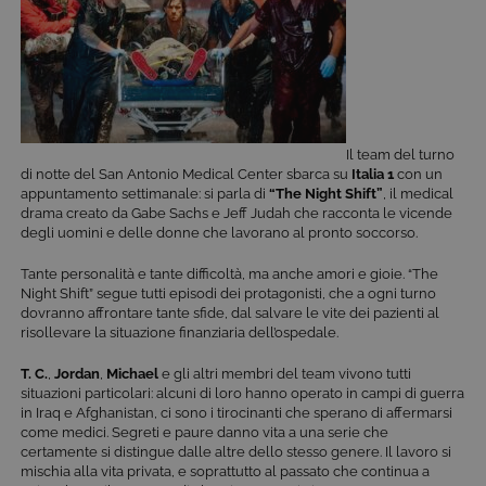
Il team del turno
di notte del San Antonio Medical Center sbarca su
Italia 1
con un
appuntamento settimanale: si parla di
“The Night Shift”
, il medical
drama creato da Gabe Sachs e Jeff Judah che racconta le vicende
degli uomini e delle donne che lavorano al pronto soccorso.
Tante personalità e tante difficoltà, ma anche amori e gioie. “The
Night Shift” segue tutti episodi dei protagonisti, che a ogni turno
dovranno affrontare tante sfide, dal salvare le vite dei pazienti al
risollevare la situazione finanziaria dell’ospedale.
T. C.
,
Jordan
,
Michael
e gli altri membri del team vivono tutti
situazioni particolari: alcuni di loro hanno operato in campi di guerra
in Iraq e Afghanistan, ci sono i tirocinanti che sperano di affermarsi
come medici. Segreti e paure danno vita a una serie che
certamente si distingue dalle altre dello stesso genere. Il lavoro si
mischia alla vita privata, e soprattutto al passato che continua a