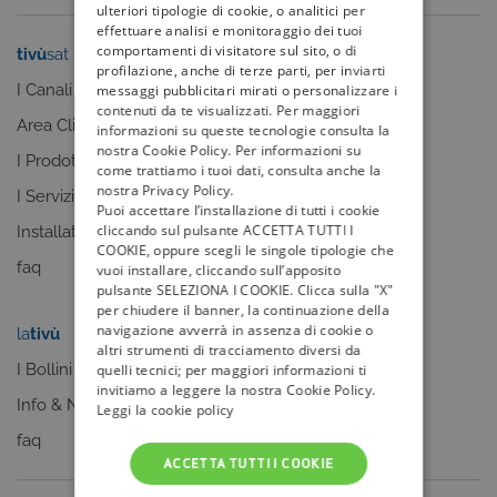
ulteriori tipologie di cookie, o analitici per
effettuare analisi e monitoraggio dei tuoi
comportamenti di visitatore sul sito, o di
tivù
sat
tivù
la guida
profilazione, anche di terze parti, per inviarti
I Canali
I programmi
messaggi pubblicitari mirati o personalizzare i
contenuti da te visualizzati. Per maggiori
Area Clienti
I canali
informazioni su queste tecnologie consulta la
nostra Cookie Policy. Per informazioni su
I Prodotti
La Guida +
come trattiamo i tuoi dati, consulta anche la
nostra Privacy Policy.
I Servizi
faq
Puoi accettare l’installazione di tutti i cookie
cliccando sul pulsante ACCETTA TUTTI I
Installatori
COOKIE, oppure scegli le singole tipologie che
faq
vuoi installare, cliccando sull’apposito
pulsante SELEZIONA I COOKIE. Clicca sulla "X"
per chiudere il banner, la continuazione della
navigazione avverrà in assenza di cookie o
la
tivù
my
tivù
altri strumenti di tracciamento diversi da
I Bollini
quelli tecnici; per maggiori informazioni ti
invitiamo a leggere la nostra Cookie Policy.
Info & News
Leggi la cookie policy
faq
ACCETTA TUTTI I COOKIE