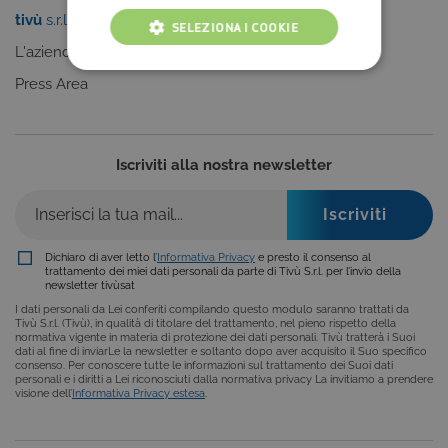
tivù
s.r.l.
Sei un editore?
SELEZIONA I COOKIE
L'azienda
Clicca qui
COOKIE TECNICI
Press Area
COOKIE ANALITICI
COOKIE DI PROFILAZIONE
Iscriviti alla nostra newsletter
FUNZIONALITÀ
Dichiaro di aver letto l’
Informativa Privacy
e presto il consenso al
trattamento dei miei dati personali da parte di Tivù S.r.l. per l’invio della
newsletter tivùsat
Cookie tecnici
Cookie analitici
I dati personali da Lei conferiti compilando questo modulo saranno trattati da
Cookie di profilazione
Funzionalità
Tivù S.r.l. (Tivù), in qualità di titolare del trattamento, nel pieno rispetto della
normativa vigente in materia di protezione dei dati personali. Tivù tratterà i Suoi
Questi cookie sono necessari per il corretto
dati al fine di inviarLe la newsletter e soltanto dopo aver acquisito il Suo specifico
consenso. Per conoscere tutte le informazioni sul trattamento dei Suoi dati
funzionamento del nostro sito e non possono
personali e i diritti a Lei riconosciuti dalla normativa privacy La invitiamo a prendere
essere disattivati. Vengono impostati solo in
visione dell’
Informativa Privacy estesa
.
risposta ad azioni da te effettuate nel corso della
navigazione, che costituiscono una richiesta di
servizi ai sensi di legge, come la corretta
visualizzazione del sito e dei suoi contenuti.