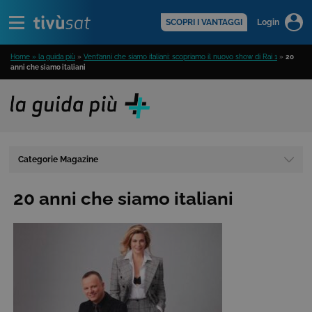
Alert
scopri di più >
SCOPRI I VANTAGGI
Login
Home » la guida più
»
Vent’anni che siamo italiani: scopriamo il nuovo show di Rai 1
»
20
anni che siamo italiani
Categorie Magazine
20 anni che siamo italiani