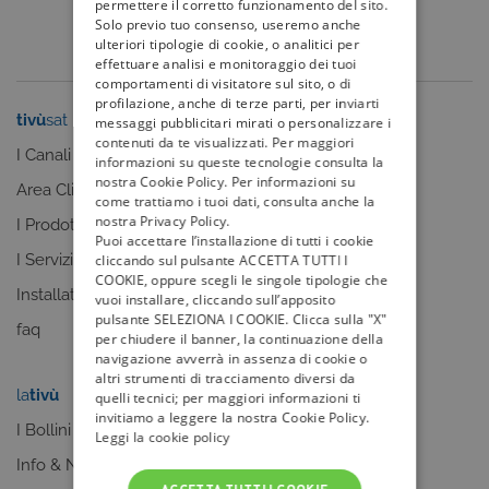
permettere il corretto funzionamento del sito.
Solo previo tuo consenso, useremo anche
ulteriori tipologie di cookie, o analitici per
effettuare analisi e monitoraggio dei tuoi
comportamenti di visitatore sul sito, o di
profilazione, anche di terze parti, per inviarti
tivù
sat
tivù
la guida
messaggi pubblicitari mirati o personalizzare i
contenuti da te visualizzati. Per maggiori
I Canali
I programmi
informazioni su queste tecnologie consulta la
nostra Cookie Policy. Per informazioni su
Area Clienti
I canali
come trattiamo i tuoi dati, consulta anche la
nostra Privacy Policy.
I Prodotti
La Guida +
Puoi accettare l’installazione di tutti i cookie
I Servizi
faq
cliccando sul pulsante ACCETTA TUTTI I
COOKIE, oppure scegli le singole tipologie che
Installatori
vuoi installare, cliccando sull’apposito
pulsante SELEZIONA I COOKIE. Clicca sulla "X"
faq
per chiudere il banner, la continuazione della
navigazione avverrà in assenza di cookie o
altri strumenti di tracciamento diversi da
la
tivù
my
tivù
quelli tecnici; per maggiori informazioni ti
invitiamo a leggere la nostra Cookie Policy.
I Bollini
Leggi la cookie policy
Info & News