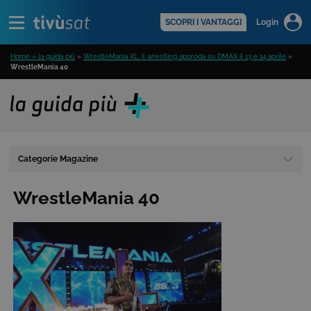
Alert
scopri di più >
SCOPRI I VANTAGGI
Login
Home » la guida più
»
WrestleMania XL, il wrestling approda su DMAX il 13 e 14 aprile
»
WrestleMania 40
Categorie Magazine
WrestleMania 40