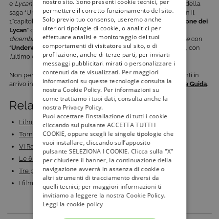
nostro sito. Sono presenti cookie tecnici, per
e
Lycan
proponendo
ogni lunedì alle ore 21:10
uno dei film della
permettere il corretto funzionamento del sito.
saga “Underworld”. Dopo l’appuntamento del 2 dicembre con il
Solo previo tuo consenso, useremo anche
1°capitolo, sarà la volta del prequel “
Underworld – La ribellione dei
ulteriori tipologie di cookie, o analitici per
Lycan
” che racconta l’origine del conflitto, in onda lunedì
9
effettuare analisi e monitoraggio dei tuoi
dicembre
sempre alle 21:10. La saga prosegue il
16 dicembre
con
comportamenti di visitatore sul sito, o di
“
Underworld – Il risveglio
” e il
23 dicembre
, in prima visione, con
profilazione, anche di terze parti, per inviarti
l’ultimo capitolo “
Underworld: Blood Wars
”.
messaggi pubblicitari mirati o personalizzare i
contenuti da te visualizzati. Per maggiori
Non perdetevi tutte le anticipazioni sui prossimi appuntamenti in
informazioni su queste tecnologie consulta la
arrivo in televisione: rimanete sempre aggiornati con
Tivù La Guida
.
nostra Cookie Policy. Per informazioni su
come trattiamo i tuoi dati, consulta anche la
Related Posts:
nostra Privacy Policy.
Puoi accettare l’installazione di tutti i cookie
Film horror: 10 affascinanti curiosità sui migliori…
cliccando sul pulsante ACCETTA TUTTI I
COOKIE, oppure scegli le singole tipologie che
Torna in tv la Notte Horror di Italia 1: tra cult e…
vuoi installare, cliccando sull’apposito
Vi Racconto, la rubrica di Enrico Vanzina su Cine34:…
pulsante SELEZIONA I COOKIE. Clicca sulla "X"
Le 6 migliori serie tv horror da vedere almeno una…
per chiudere il banner, la continuazione della
navigazione avverrà in assenza di cookie o
Tre prime e seconde serate horror su Italia 1: ecco…
altri strumenti di tracciamento diversi da
I film da guardare in TV la notte di Halloween
quelli tecnici; per maggiori informazioni ti
invitiamo a leggere la nostra Cookie Policy.
Leggi la cookie policy