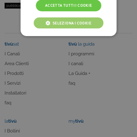
ACCETTA TUTTI I COOKIE
pubblicato il:
2 Dicembre 2019
| categoria:
Film
SELEZIONA I COOKIE
COOKIE TECNICI
tivù
sat
tivù
la guida
COOKIE ANALITICI
I Canali
I programmi
COOKIE DI PROFILAZIONE
Area Clienti
I canali
I Prodotti
La Guida +
FUNZIONALITÀ
I Servizi
faq
Installatori
faq
Cookie tecnici
Cookie analitici
Cookie di profilazione
Funzionalità
la
tivù
my
tivù
Questi cookie sono necessari per il corretto
funzionamento del nostro sito e non possono
I Bollini
essere disattivati. Vengono impostati solo in
risposta ad azioni da te effettuate nel corso della