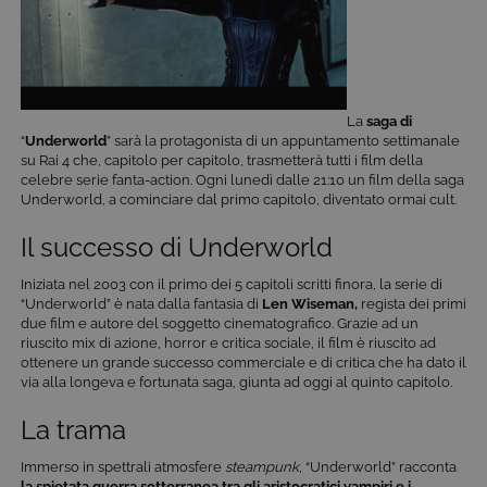
La
saga di
“
Underworld
” sarà la protagonista di un appuntamento settimanale
su Rai 4 che, capitolo per capitolo, trasmetterà tutti i film della
celebre serie fanta-action. Ogni lunedì dalle 21:10 un film della saga
Underworld, a cominciare dal primo capitolo, diventato ormai cult.
Il successo di Underworld
Iniziata nel 2003 con il primo dei 5 capitoli scritti finora, la serie di
“Underworld” è nata dalla fantasia di
Len Wiseman,
regista dei primi
due film e autore del soggetto cinematografico. Grazie ad un
riuscito mix di azione, horror e critica sociale, il film è riuscito ad
ottenere un grande successo commerciale e di critica che ha dato il
via alla longeva e fortunata saga, giunta ad oggi al quinto capitolo.
La trama
Immerso in spettrali atmosfere
steampunk
, “Underworld” racconta
la spietata guerra sotterranea tra gli aristocratici vampiri e i