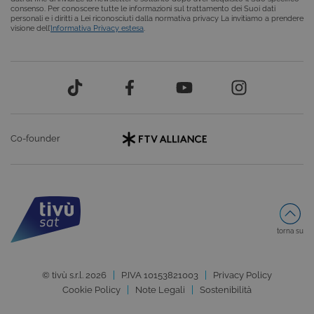
una session
consenso. Per conoscere tutte le informazioni sul trattamento dei Suoi dati
utente
personali e i diritti a Lei riconosciuti dalla normativa privacy La invitiamo a prendere
anonimizzat
visione dell’
Informativa Privacy estesa
.
dal server.
CookieScriptConsent
6 mesi
Questo cook
CookieScript
viene
.tivu.tv
utilizzato dal
servizio
Cookie-
Script.com p
ricordare le
preferenze d
consenso su
cookie dei
Co-founder
visitatori. È
necessario c
il banner dei
cookie di
Cookie-
Script.com
funzioni
correttament
torna su
ASP.NET_SessionId
Sessione
Cookie di
Microsoft
sessione del
Corporation
piattaforma 
dgtvi.tivu.tv
uso generale
© tivù s.r.l. 2026
P.IVA 10153821003
Privacy Policy
utilizzato da
siti scritti co
Cookie Policy
Note Legali
Sostenibilità
tecnologie
basate su