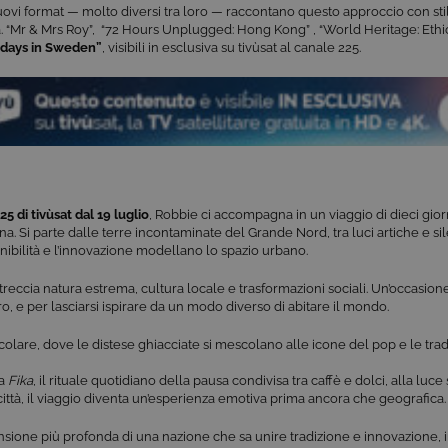
ovi format — molto diversi tra loro — raccontano questo approccio con stil
à.
“Mr & Mrs Roy”,
“
72 Hours Unplugged: Hong Kong”
,
“World Heritage: Ethi
 days in Sweden”
, visibili
in esclusiva su tivùsat
al
canale 225.
5 di tivùsat dal 19 luglio
, Robbie ci accompagna in un viaggio di dieci gior
na. Si parte dalle terre incontaminate del Grande Nord, tra luci artiche e si
enibilità e l’innovazione modellano lo spazio urbano.
treccia natura estrema, cultura locale e trasformazioni sociali. Un’occasio
o, e per lasciarsi ispirare da un modo diverso di abitare il mondo.
tacolare, dove le distese ghiacciate si mescolano alle icone del pop e le tra
la
Fika
, il rituale quotidiano della pausa condivisa tra caffè e dolci, alla luc
ittà, il viaggio diventa un’esperienza emotiva prima ancora che geografica.
ione più profonda di una nazione che sa unire tradizione e innovazione, in