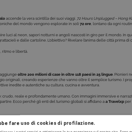
alo
accende la vera scintilla dei suoi viaggi.
72 Hours Unplugged – Hong 
ù iconiche del mondo vengono esplorate in soli
72 ore
, lontano da ogni routin
uire luci al neon, sapori notturni e angoli nascosti in giro per il mondo. In q
rattacieli e dalle cartoline. L’obiettivo? Rivelare l’anima delle città prima d
 ritmo e libertà.
 raggiunge
oltre 200 milioni di case in oltre 118 paesi in 25 lingue
. Pionieri 
ggio originali, creando esperienze che vanno oltre il semplice turismo. I 
ttive inedite e autentiche su cultura, cucina e avventura.
ione: crudo, reale e profondamente umano. Con immagini immersive e narrazi
partire. Ecco perché gli enti del turismo globali si affidano a
a Travelxp
per 
”
in onda dal 15 giugno alle ore 20, c’è anche
World Heritage: Ethiopa
dal 1
be fare uso di cookies di profilazione.
gliorare i nostri servizi e ottimizzare la tua esperienza sul nostro sito. Sono p