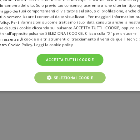
ùsat?
ionamento del sito. Solo previo tuo consenso, useremo anche ulteriori tipologi
aggio dei tuoi comportamenti di visitatore sul sito, o di profilazione, anche di 
ere un TV 4K e collegarlo al decoder 4K certificato tivùsat o una CAM certifi
i o personalizzare i contenuti da te visualizzati. Per maggiori informazioni s
der o della CAM e deve essere attivata.
olicy. Per informazioni su come trattiamo i tuoi dati, consulta anche la nostra
one di tutti i cookie cliccando sul pulsante ACCETTA TUTTI I COOKIE, oppure sce
r comprare un decoder o una CAM,
clicca qui.
Per rimanere aggiornato su tutti
ndo sull’apposito pulsante SELEZIONA I COOKIE. Clicca sulla "X" per chiudere i
 guida
.
n assenza di cookie o altri strumenti di tracciamento diversi da quelli tecnic
ostra Cookie Policy.
Leggi la cookie policy
isione audio e video in 4K e HD.
ACCETTA TUTTI I COOKIE
SELEZIONA I COOKIE
NICI
COOKIE ANALITICI
COOKIE DI PROFILAZIONE
Cookie tecnici
Cookie analitici
Cookie di profilazione
Funzionalità
i per il corretto funzionamento del nostro sito e non possono essere disattivati. Vengo
ttuate nel corso della navigazione, che costituiscono una richiesta di servizi ai sensi di 