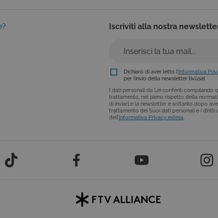
e?
Iscriviti alla nostra newslette
Dichiaro di aver letto l’
Informativa Pri
per l’invio della newsletter tivùsat
I dati personali da Lei conferiti compilando qu
trattamento, nel pieno rispetto della normativ
di inviarLe la newsletter e soltanto dopo ave
trattamento dei Suoi dati personali e i diritt
dell’
Informativa Privacy estesa
.