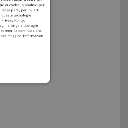
e di cookie, o analitici per
terze parti, per inviarti
cata tivùsat 4K Ultra
u queste tecnologie
 Privacy Policy.
gli le singole tipologie
 i programmi
l banner, la continuazione
i; per maggiori informazioni
FUNZIONALITÀ
no impostati solo in
legge, come la corretta