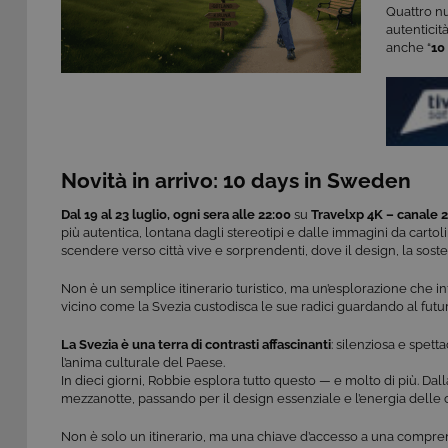
Quattro nu
autenticit
anche “
10
Novità in arrivo: 10 days in Sweden
Dal 19 al 23 luglio, ogni sera alle 22:00
su
Travelxp 4K – canale 22
più autentica, lontana dagli stereotipi e dalle immagini da cartoli
scendere verso città vive e sorprendenti, dove il design, la sost
Non è un semplice itinerario turistico, ma un’esplorazione che in
vicino come la Svezia custodisca le sue radici guardando al futur
La Svezia è una terra di contrasti affascinanti
: silenziosa e spet
l’anima culturale del Paese.
In dieci giorni, Robbie esplora tutto questo — e molto di più. Dal
mezzanotte, passando per il design essenziale e l’energia delle c
Non è solo un itinerario, ma una chiave d’accesso a una comprens