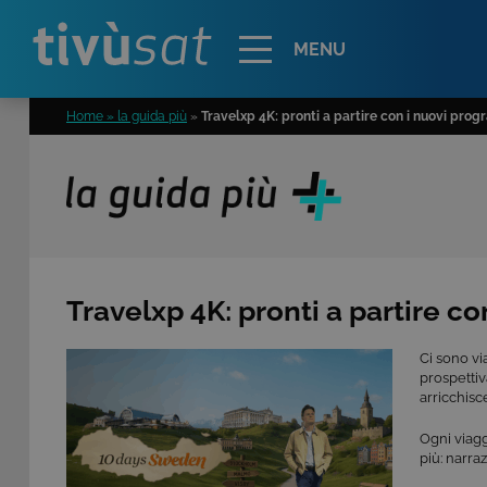
Alert
MENU
Home » la guida più
»
Travelxp 4K: pronti a partire con i nuovi progr
Travelxp 4K: pronti a partire co
Ci sono vi
prospettiv
arricchisc
Ogni viagg
più: narra