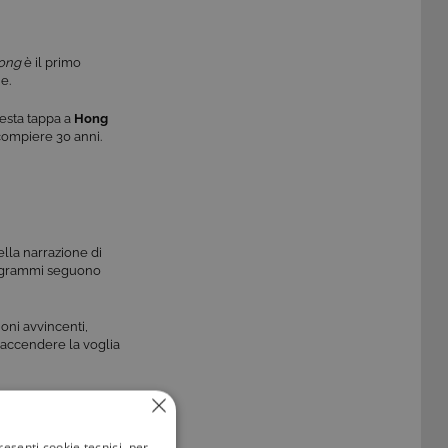
Kong
è il primo
e.
uesta tappa a
Hong
i compiere 30 anni.
nella narrazione di
programmi seguono
oni avvincenti,
accendere la voglia
9 luglio e
“10 days in
resenti cookie tecnici, per