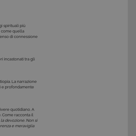
 spirituali più
 — come quella
l senso di connessione
i incastonati tra gli
tiopia. La narrazione
ivi e profondamente
vivere quotidiano. A
. Come racconta il
r la devozione. Non si
verenza e meraviglia