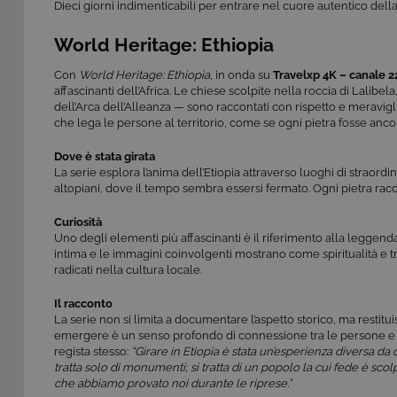
Dieci giorni indimenticabili per entrare nel cuore autentico della
World Heritage: Ethiopia
Con
World Heritage: Ethiopia
, in onda su
Travelxp 4K – canale 22
affascinanti dell’Africa. Le chiese scolpite nella roccia di Lali
dell’Arca dell’Alleanza — sono raccontati con rispetto e meraviglia
che lega le persone al territorio, come se ogni pietra fosse ancor
Dove è stata girata
La serie esplora l’anima dell’Etiopia attraverso luoghi di straordin
altopiani, dove il tempo sembra essersi fermato. Ogni pietra racco
Curiosità
Uno degli elementi più affascinanti è il riferimento alla leggend
intima e le immagini coinvolgenti mostrano come spiritualità e t
radicati nella cultura locale.
Il racconto
La serie non si limita a documentare l’aspetto storico, ma restitu
emergere è un senso profondo di connessione tra le persone e i
regista stesso:
“Girare in Etiopia è stata un’esperienza diversa da 
tratta solo di monumenti; si tratta di un popolo la cui fede è sco
che abbiamo provato noi durante le riprese.”