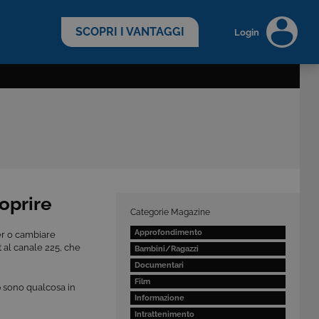
scopri di più >
SCOPRI I VANTAGGI
Login
coprire
Categorie Magazine
Approfondimento
er o cambiare
at al canale 225, che
Bambini/Ragazzi
Documentari
Film
p
sono qualcosa in
Informazione
Intrattenimento