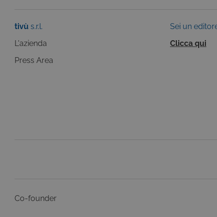
tivù
s.r.l.
Sei un editor
L'azienda
Clicca qui
Press Area
Co-founder