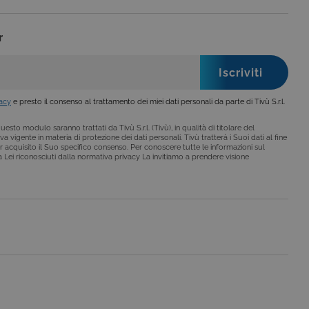
r
vacy
e presto il consenso al trattamento dei miei dati personali da parte di Tivù S.r.l.
esto modulo saranno trattati da Tivù S.r.l. (Tivù), in qualità di titolare del
a vigente in materia di protezione dei dati personali. Tivù tratterà i Suoi dati al fine
r acquisito il Suo specifico consenso. Per conoscere tutte le informazioni sul
i a Lei riconosciuti dalla normativa privacy La invitiamo a prendere visione