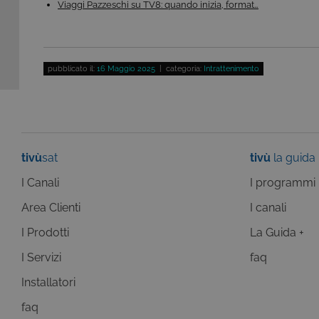
Viaggi Pazzeschi su TV8: quando inizia, format…
_gat
Goog
LLC
YSC
Go
.giph
.y
_ga_C1F21YC3QN
.tivu.
pubblicato il:
16 Maggio 2025
| categoria:
Intrattenimento
_ga_SZGJ7F024R
.tivu.
_ga
Goog
LLC
.giph
_gid
Goog
tivù
sat
tivù
la guida
LLC
.giph
I Canali
I programmi
_ga
Goog
Area Clienti
I canali
LLC
.tivu.
I Prodotti
La Guida +
I Servizi
faq
Installatori
faq