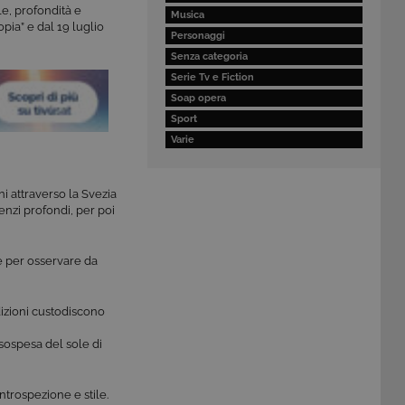
e, profondità e
Musica
opia”
e dal 19 luglio
Personaggi
Senza categoria
Serie Tv e Fiction
Soap opera
Sport
Varie
ni attraverso la Svezia
lenzi profondi, per poi
ne per osservare da
dizioni custodiscono
e sospesa del sole di
trospezione e stile.