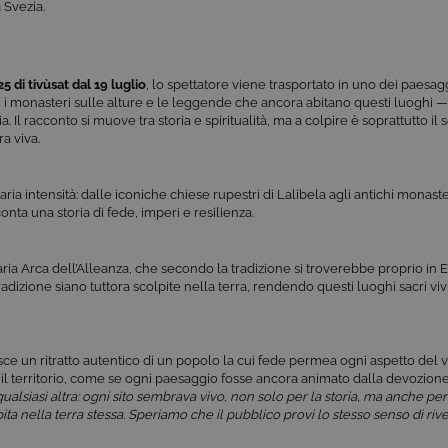
 Svezia.
5 di tivùsat dal 19 luglio
, lo spettatore viene trasportato in uno dei paesaggi
bela, i monasteri sulle alture e le leggende che ancora abitano questi luoghi
. Il racconto si muove tra storia e spiritualità, ma a colpire è soprattutto i
a viva.
aria intensità: dalle iconiche chiese rupestri di Lalibela agli antichi monaster
nta una storia di fede, imperi e resilienza.
aria Arca dell’Alleanza, che secondo la tradizione si troverebbe proprio in E
radizione siano tuttora scolpite nella terra, rendendo questi luoghi sacri v
isce un ritratto autentico di un popolo la cui fede permea ogni aspetto del 
l territorio, come se ogni paesaggio fosse ancora animato dalla devozione
qualsiasi altra: ogni sito sembrava vivo, non solo per la storia, ma anche pe
lpita nella terra stessa. Speriamo che il pubblico provi lo stesso senso di ri