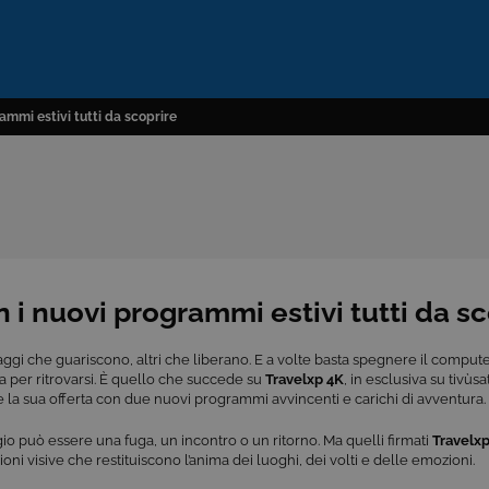
ammi estivi tutti da scoprire
n i nuovi programmi estivi tutti da s
aggi che guariscono, altri che liberano. E a volte basta spegnere il comput
a per ritrovarsi. È quello che succede su
Travelxp 4K
, in esclusiva su tivùs
e la sua offerta con due nuovi programmi avvincenti e carichi di avventura.
io può essere una fuga, un incontro o un ritorno. Ma quelli firmati
Travelx
zioni visive che restituiscono l’anima dei luoghi, dei volti e delle emozioni.