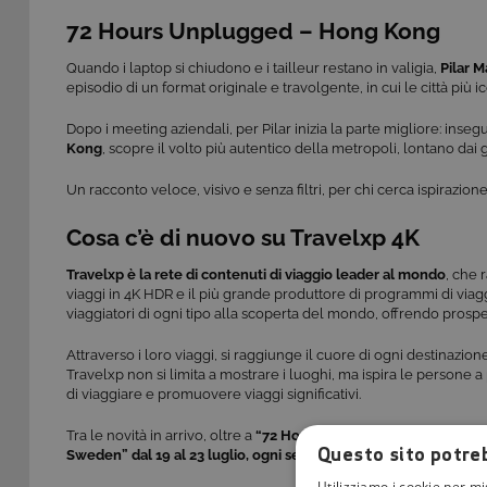
72 Hours Unplugged – Hong Kong
Quando i laptop si chiudono e i tailleur restano in valigia,
Pilar M
episodio di un format originale e travolgente, in cui le città pi
Dopo i meeting aziendali, per Pilar inizia la parte migliore: inseg
Kong
, scopre il volto più autentico della metropoli, lontano dai g
Un racconto veloce, visivo e senza filtri, per chi cerca ispirazione,
Cosa c’è di nuovo su Travelxp 4K
Travelxp è la rete di contenuti di viaggio leader al mondo
, che
viaggi in 4K HDR e il più grande produttore di programmi di via
viaggiatori di ogni tipo alla scoperta del mondo, offrendo prospe
Attraverso i loro viaggi, si raggiunge il cuore di ogni destinaz
Travelxp non si limita a mostrare i luoghi, ma ispira le persone a 
di viaggiare e promuovere viaggi significativi.
Tra le novità in arrivo, oltre a
“72 Hours Unplugged: Hong Kong
Questo sito potreb
Sweden” dal 19 al
23
luglio, ogni sera alle 22:00.
Utilizziamo i cookie per mi