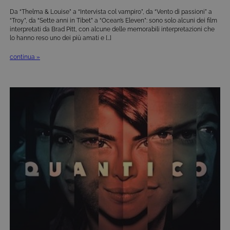
Da “Thelma & Louise” a “Intervista col vampiro”, da “Vento di passioni” a
“Troy”, da “Sette anni in Tibet” a “Ocean’s Eleven”: sono solo alcuni dei film
interpretati da Brad Pitt, con alcune delle memorabili interpretazioni che
lo hanno reso uno dei più amati e […]
continua »