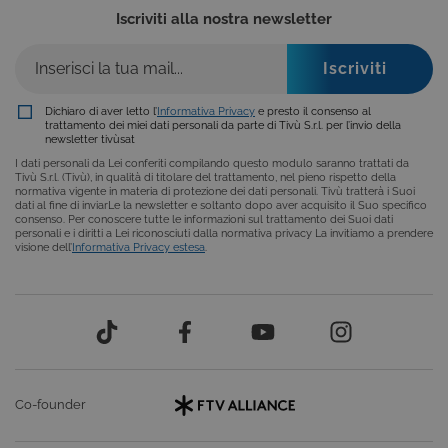
Iscriviti alla nostra newsletter
Dichiaro di aver letto l’
Informativa Privacy
e presto il consenso al
trattamento dei miei dati personali da parte di Tivù S.r.l. per l’invio della
newsletter tivùsat
I dati personali da Lei conferiti compilando questo modulo saranno trattati da
Tivù S.r.l. (Tivù), in qualità di titolare del trattamento, nel pieno rispetto della
normativa vigente in materia di protezione dei dati personali. Tivù tratterà i Suoi
Provider /
Nome
Scadenza
Descrizione
dati al fine di inviarLe la newsletter e soltanto dopo aver acquisito il Suo specifico
Dominio
consenso. Per conoscere tutte le informazioni sul trattamento dei Suoi dati
personali e i diritti a Lei riconosciuti dalla normativa privacy La invitiamo a prendere
VISITOR_INFO1_LIVE
6 mesi
Questo
Google LLC
visione dell’
Informativa Privacy estesa
.
cookie è
.youtube.com
impostato d
Youtube per
tenere tracci
delle
Provider /
preferenze
Nome
Scadenza
Descrizione
dell'utente
Dominio
per i video d
Youtube
_gat
59
Questo nome di
Google
incorporati
secondi
cookie è
LLC
nei siti; può
associato a
.giphy.com
Co-founder
anche
Google
determinare
Universal
se il visitator
Analytics,