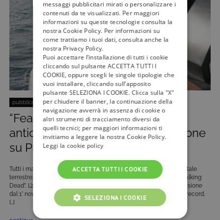
messaggi pubblicitari mirati o personalizzare i
contenuti da te visualizzati. Per maggiori
informazioni su queste tecnologie consulta la
nostra Cookie Policy. Per informazioni su
come trattiamo i tuoi dati, consulta anche la
nostra Privacy Policy.
Puoi accettare l’installazione di tutti i cookie
cliccando sul pulsante ACCETTA TUTTI I
COOKIE, oppure scegli le singole tipologie che
vuoi installare, cliccando sull’apposito
pulsante SELEZIONA I COOKIE. Clicca sulla "X"
per chiudere il banner, la continuazione della
pubblicato il:
16 Novembre 2016
| categoria:
Serie Tv e Fiction
navigazione avverrà in assenza di cookie o
“Fear The Walking Dead”: le
altri strumenti di tracciamento diversi da
quelli tecnici; per maggiori informazioni ti
anticipazioni della seconda stagione
invitiamo a leggere la nostra Cookie Policy.
su Paramount Channel
Leggi la cookie policy
Tutti i martedì alle 22.50 su Paramount Channel (canale 27 del digitale
ACCETTA TUTTI I COOKIE
terrestre) appuntamento con la seconda stagione di “Fear The Walking
Dead”. L’attesissima serie televisiva statunitense horror, in prima visione
dal 1° novembre, è lo spin-off della serie che ha battuto record su record,
SELEZIONA I COOKIE
[…]