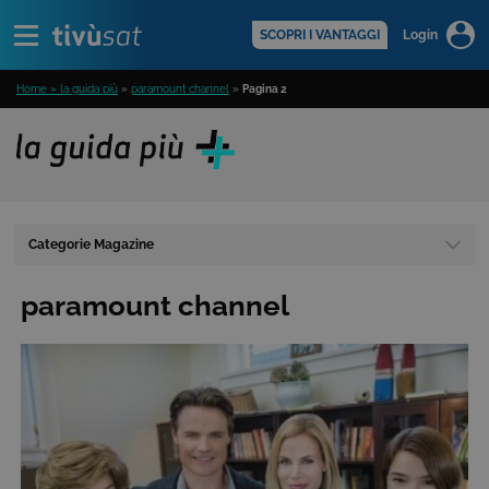
Alert
scopri di più >
SCOPRI I VANTAGGI
Login
Home » la guida più
»
paramount channel
»
Pagina 2
Categorie Magazine
paramount channel