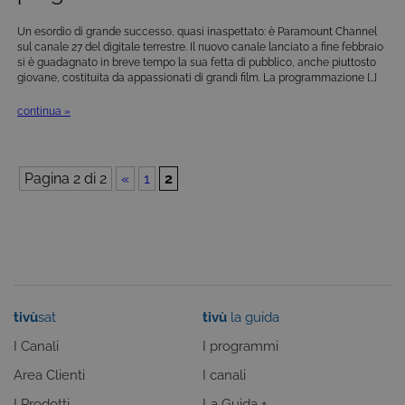
bloccare i cookie tecnici o essere avvisati
riguardo alla loro installazione, ma in tal caso
Un esordio di grande successo, quasi inaspettato: è Paramount Channel
alcune parti del sito non funzioneranno
sul canale 27 del digitale terrestre. Il nuovo canale lanciato a fine febbraio
correttamente. Questi cookie non archiviano, di
si è guadagnato in breve tempo la sua fetta di pubblico, anche piuttosto
norma, dati personali.
giovane, costituita da appassionati di grandi film. La programmazione […]
Provider /
Nome
Scadenza
Descrizione
Dominio
continua »
ASP.NET_SessionId
Sessione
Cookie di
Microsoft
sessione del
Corporation
piattaforma 
www.tivu.tv
uso generale
Pagina 2 di 2
«
1
2
utilizzato da
siti scritti co
tecnologie
basate su
Microsoft
.NET.
Solitamente
utilizzato pe
mantenere
una session
utente
tivù
sat
tivù
la guida
anonimizzat
dal server.
I Canali
I programmi
CookieScriptConsent
6 mesi
Questo cook
CookieScript
viene
Area Clienti
I canali
.tivu.tv
utilizzato dal
servizio
I Prodotti
La Guida +