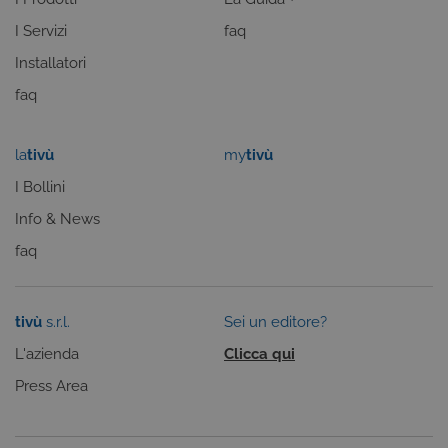
Cookie-
Script.com p
I Servizi
faq
ricordare le
preferenze d
Installatori
consenso su
cookie dei
visitatori. È
faq
necessario c
il banner dei
cookie di
Cookie-
la
tivù
my
tivù
Script.com
funzioni
I Bollini
correttament
Info & News
ASP.NET_SessionId
Sessione
Cookie di
Microsoft
sessione del
Corporation
piattaforma 
dgtvi.tivu.tv
faq
uso generale
utilizzato da
siti scritti co
tecnologie
basate su
tivù
s.r.l.
Sei un editore?
Microsoft
.NET.
L'azienda
Clicca qui
Solitamente
utilizzato pe
Press Area
mantenere
una session
utente
anonimizzat
dal server.