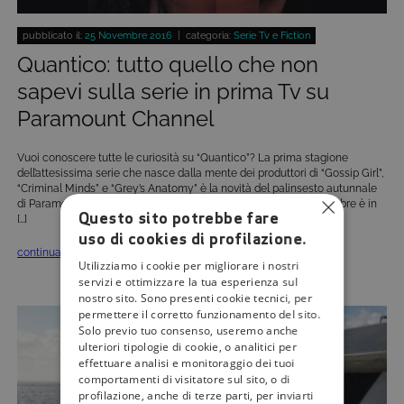
pubblicato il:
25 Novembre 2016
| categoria:
Serie Tv e Fiction
Quantico: tutto quello che non
sapevi sulla serie in prima Tv su
Paramount Channel
Vuoi conoscere tutte le curiosità su “Quantico”? La prima stagione
dell’attesissima serie che nasce dalla mente dei produttori di “Gossip Girl”,
“Criminal Minds” e “Grey’s Anatomy” è la novità del palinsesto autunnale
di Paramount Channel (canale 27 del digitale terrestre). Dal 4 ottobre è in
Questo sito potrebbe fare
[…]
uso di cookies di profilazione.
continua »
Utilizziamo i cookie per migliorare i nostri
servizi e ottimizzare la tua esperienza sul
nostro sito. Sono presenti cookie tecnici, per
permettere il corretto funzionamento del sito.
Solo previo tuo consenso, useremo anche
ulteriori tipologie di cookie, o analitici per
effettuare analisi e monitoraggio dei tuoi
comportamenti di visitatore sul sito, o di
profilazione, anche di terze parti, per inviarti