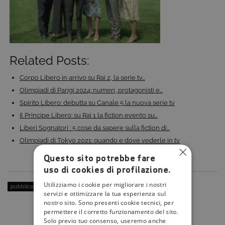
Related Posts:
Corpo Libero in arrivo su Rai 2, la serie tv…
Olimpiadi di Parigi 2024: numeri, protagonisti e…
Spirito Libero: debutta su Canale 5 la nuova serie tv
Il Principe Libero: su Rai 1 la fiction evento su…
Liberi Sognatori : 5 cose da sapere sulla fiction di…
Olimpiadi di Tokyo 2021: quando e dove vederle in tv
Questo sito potrebbe fare
uso di cookies di profilazione.
Utilizziamo i cookie per migliorare i nostri
pubblicato il:
16 Luglio 2019
| categoria:
servizi e ottimizzare la tua esperienza sul
nostro sito. Sono presenti cookie tecnici, per
permettere il corretto funzionamento del sito.
Solo previo tuo consenso, useremo anche