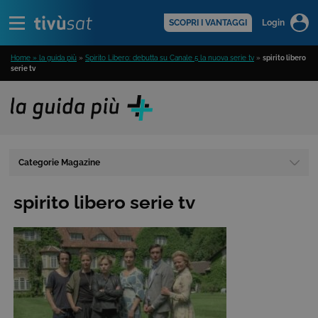
Alert
scopri di più >
SCOPRI I VANTAGGI
Login
Home » la guida più
»
Spirito Libero: debutta su Canale 5 la nuova serie tv
»
spirito libero
serie tv
Categorie Magazine
spirito libero serie tv