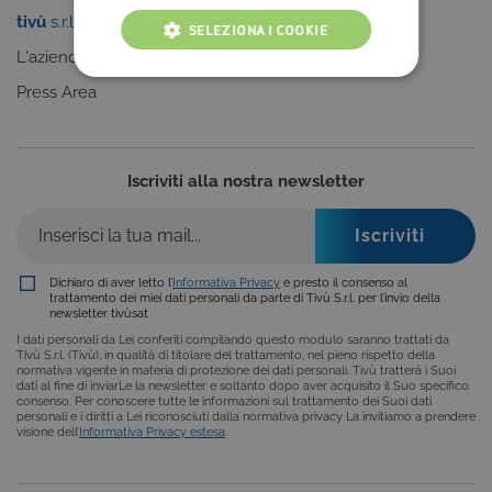
tivù
s.r.l.
Sei un editore?
SELEZIONA I COOKIE
L'azienda
Clicca qui
COOKIE TECNICI
Press Area
COOKIE ANALITICI
COOKIE DI PROFILAZIONE
Iscriviti alla nostra newsletter
FUNZIONALITÀ
Dichiaro di aver letto l’
Informativa Privacy
e presto il consenso al
trattamento dei miei dati personali da parte di Tivù S.r.l. per l’invio della
newsletter tivùsat
Cookie tecnici
Cookie analitici
I dati personali da Lei conferiti compilando questo modulo saranno trattati da
Cookie di profilazione
Funzionalità
Tivù S.r.l. (Tivù), in qualità di titolare del trattamento, nel pieno rispetto della
normativa vigente in materia di protezione dei dati personali. Tivù tratterà i Suoi
Questi cookie sono necessari per il corretto
dati al fine di inviarLe la newsletter e soltanto dopo aver acquisito il Suo specifico
consenso. Per conoscere tutte le informazioni sul trattamento dei Suoi dati
funzionamento del nostro sito e non possono
personali e i diritti a Lei riconosciuti dalla normativa privacy La invitiamo a prendere
essere disattivati. Vengono impostati solo in
visione dell’
Informativa Privacy estesa
.
risposta ad azioni da te effettuate nel corso della
navigazione, che costituiscono una richiesta di
servizi ai sensi di legge, come la corretta
visualizzazione del sito e dei suoi contenuti.