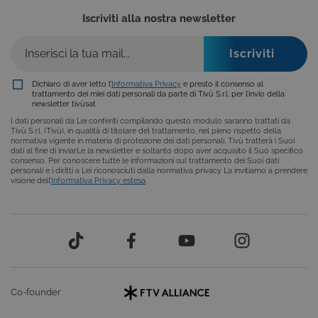
bloccare i cookie tecnici o essere avvisati
Iscriviti alla nostra newsletter
riguardo alla loro installazione, ma in tal caso
alcune parti del sito non funzioneranno
correttamente. Questi cookie non archiviano, di
norma, dati personali.
Provider /
Nome
Scadenza
Descrizione
Dichiaro di aver letto l’
Informativa Privacy
e presto il consenso al
Dominio
trattamento dei miei dati personali da parte di Tivù S.r.l. per l’invio della
newsletter tivùsat
ASP.NET_SessionId
Sessione
Cookie di
Microsoft
sessione del
Corporation
I dati personali da Lei conferiti compilando questo modulo saranno trattati da
piattaforma 
www.tivu.tv
Tivù S.r.l. (Tivù), in qualità di titolare del trattamento, nel pieno rispetto della
uso generale
normativa vigente in materia di protezione dei dati personali. Tivù tratterà i Suoi
utilizzato da
dati al fine di inviarLe la newsletter e soltanto dopo aver acquisito il Suo specifico
siti scritti co
consenso. Per conoscere tutte le informazioni sul trattamento dei Suoi dati
tecnologie
personali e i diritti a Lei riconosciuti dalla normativa privacy La invitiamo a prendere
basate su
visione dell’
Informativa Privacy estesa
.
Microsoft
.NET.
Solitamente
utilizzato pe
mantenere
una session
utente
anonimizzat
dal server.
CookieScriptConsent
6 mesi
Questo cook
CookieScript
Co-founder
viene
.tivu.tv
utilizzato dal
servizio