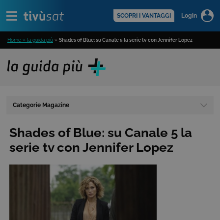
Alert
scopri di più >
SCOPRI I VANTAGGI
Login
Home » la guida più
»
Shades of Blue: su Canale 5 la serie tv con Jennifer Lopez
Categorie Magazine
Shades of Blue: su Canale 5 la
serie tv con Jennifer Lopez