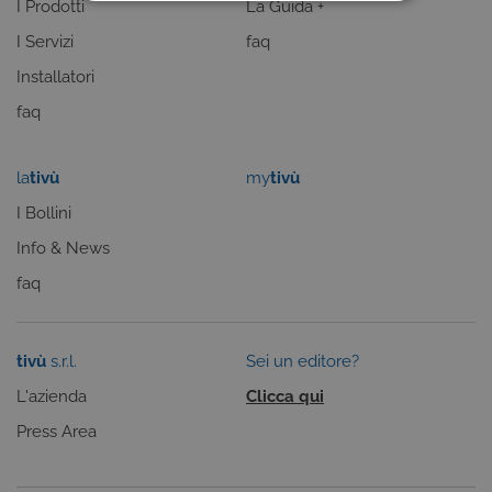
I Prodotti
La Guida +
COOKIE TECNICI
I Servizi
faq
COOKIE ANALITICI
Installatori
COOKIE DI PROFILAZIONE
faq
FUNZIONALITÀ
la
tivù
my
tivù
I Bollini
Cookie tecnici
Cookie analitici
Info & News
Cookie di profilazione
Funzionalità
faq
Questi cookie sono necessari per il corretto
funzionamento del nostro sito e non possono
essere disattivati. Vengono impostati solo in
tivù
s.r.l.
Sei un editore?
risposta ad azioni da te effettuate nel corso della
navigazione, che costituiscono una richiesta di
L'azienda
Clicca qui
servizi ai sensi di legge, come la corretta
visualizzazione del sito e dei suoi contenuti.
Press Area
Inoltre, ti permetteranno di navigare sul sito
ricordando le scelte e in base ai criteri da te
selezionati (es. lingua, prodotti presenti nel
carrello). È possibile impostare il browser per