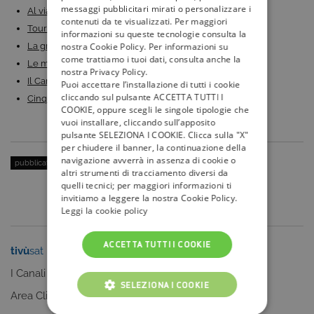
messaggi pubblicitari mirati o personalizzare i
Al via il Giro d’Italia 2024 su Rai 2: atleti,…
contenuti da te visualizzati. Per maggiori
Tour de France 2024: calendario, ciclisti e dove…
informazioni su queste tecnologie consulta la
nostra Cookie Policy. Per informazioni su
La grande musica a luglio su Mezzo: jazz, opera,…
come trattiamo i tuoi dati, consulta anche la
Le migliori serie tv su Giallo: i titoli crime e…
nostra Privacy Policy.
Il Cantante Mascherato 2023 su Rai 1 HD:…
Puoi accettare l’installazione di tutti i cookie
cliccando sul pulsante ACCETTA TUTTI I
Cinque settimane, cinque appuntamenti con il grande…
COOKIE, oppure scegli le singole tipologie che
vuoi installare, cliccando sull’apposito
pulsante SELEZIONA I COOKIE. Clicca sulla "X"
per chiudere il banner, la continuazione della
navigazione avverrà in assenza di cookie o
pubblicato il:
4 Luglio 2017
| categoria:
Serie Tv e Fiction
altri strumenti di tracciamento diversi da
quelli tecnici; per maggiori informazioni ti
invitiamo a leggere la nostra Cookie Policy.
Leggi la cookie policy
ACCETTA TUTTI I COOKIE
tivù
sat
tivù
la guida
I Canali
I programmi
SELEZIONA I COOKIE
Area Clienti
I canali