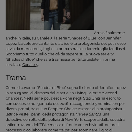
Arriva finalmente
anche in Italia, su Canale 5, la serie “Shades of Blue” con Jennifer
Lopez. La celebre cantante e attrice è la protagonista del poliziesco
al via da mercoledì 5 luglio in prima serata sull’ammiraglia Mediaset.
Scopriamo tutto quello che c’è da sapere sulla nuova serie tv
“Shades of Blue” che sarà trasmessa per tutta l’estate, in prima
serata su
Canale 5
.
Trama
Come dicevamo, “Shades of Blue” segna il ritorno di Jennifer Lopez
in tv a 25 anni di distanza dalle serie “In Living Color” e “Second
Chances”. Nella serie poliziesca – che negli Stati Uniti ha esordito
con successo nel gennaio del 2016, raccogliendo 5 nomination per
diversi premi, tra cui un People’e Choice Awards alla protagonista –
l’attrice veste i panni della protagonista
Harlee Santos
, una
detective corrotta della polizia di New York, scoperta dalla squadra
anticorruzione dell’FBI e messa di fronte ad un bivio: affrontare il
processo o collaborare come “talpa” per sgominare il giro di