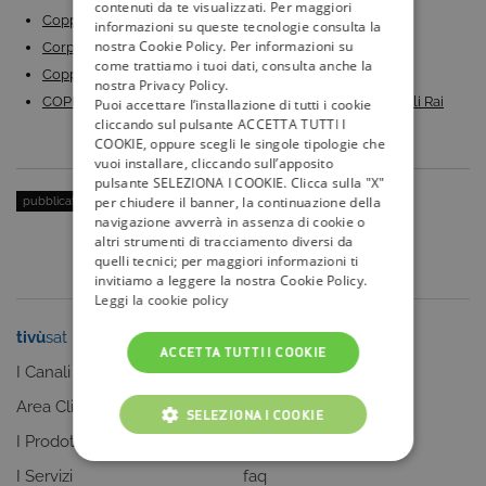
contenuti da te visualizzati. Per maggiori
Coppa Davis 2022: quando gioca l’Italia e tabellone…
informazioni su queste tecnologie consulta la
nostra Cookie Policy. Per informazioni su
Corpo Libero in arrivo su Rai 2, la serie tv…
come trattiamo i tuoi dati, consulta anche la
Coppa Davis 2023, calendario fase a gironi: quando…
nostra Privacy Policy.
COPPA DAVIS: LE FINALS dal 19 al 24 novembre sui canali Rai
Puoi accettare l’installazione di tutti i cookie
cliccando sul pulsante ACCETTA TUTTI I
COOKIE, oppure scegli le singole tipologie che
vuoi installare, cliccando sull’apposito
pulsante SELEZIONA I COOKIE. Clicca sulla "X"
per chiudere il banner, la continuazione della
pubblicato il:
13 Novembre 2015
| categoria:
Serie Tv e Fiction
navigazione avverrà in assenza di cookie o
altri strumenti di tracciamento diversi da
quelli tecnici; per maggiori informazioni ti
invitiamo a leggere la nostra Cookie Policy.
Leggi la cookie policy
tivù
sat
tivù
la guida
ACCETTA TUTTI I COOKIE
I Canali
I programmi
Area Clienti
I canali
SELEZIONA I COOKIE
I Prodotti
La Guida +
COOKIE TECNICI
I Servizi
faq