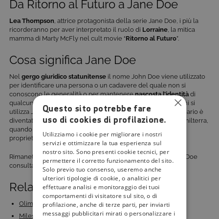
Da Ritorno al Futuro a Jane Doe
Lea Thompson
, attrice protagonista della serie Jane Doe, i più la
ricorderanno per aver interpretato il ruolo di
Lorraine
, la mitica
mamma di Marty McFly nel cult movie “
Ritorno al Futuro
”.
Cosa significa Jane Doe
Nel
gergo giuridico statunitense
il nome John Doe viene utilizzato
per identificare una persona o un cadavere del quale non si
conoscono le generalità o per mantenere
nascosta l’identità
di
qualcuno.
Il femminile
di John Doe è
Jane Doe
, per i bambini si
Questo sito potrebbe fare
utilizza Jonni e per le bambine Janie. Questo nome immaginario è
uso di cookies di profilazione.
diventato una consuetudine fin dai tempi di Eduardo III d’Inghilterra,
quando, durante una disputa legale, fu associato a un fittizio
Utilizziamo i cookie per migliorare i nostri
proprietario terriero.
servizi e ottimizzare la tua esperienza sul
nostro sito. Sono presenti cookie tecnici, per
Rimanete aggiornati sulla messa in onda della serie tv Jane Doe
permettere il corretto funzionamento del sito.
consultando il palinsesto su
Tivù la Guida
.
Solo previo tuo consenso, useremo anche
ulteriori tipologie di cookie, o analitici per
Related Posts:
effettuare analisi e monitoraggio dei tuoi
comportamenti di visitatore sul sito, o di
Olimpiadi di Parigi 2024: numeri, protagonisti e…
profilazione, anche di terze parti, per inviarti
messaggi pubblicitari mirati o personalizzare i
Miles Davis su Mezzo a maggio 2026: la rassegna jazz…