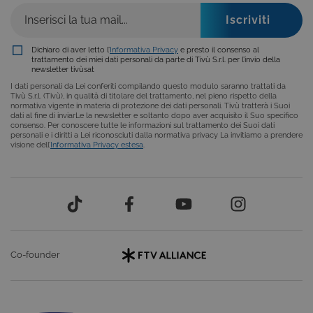
riguardo alla loro installazione, ma in tal caso
alcune parti del sito non funzioneranno
correttamente. Questi cookie non archiviano, di
norma, dati personali.
Dichiaro di aver letto l’
Informativa Privacy
e presto il consenso al
Provider /
trattamento dei miei dati personali da parte di Tivù S.r.l. per l’invio della
Nome
Scadenza
Descrizione
Dominio
newsletter tivùsat
I dati personali da Lei conferiti compilando questo modulo saranno trattati da
ASP.NET_SessionId
Sessione
Cookie di
Microsoft
Tivù S.r.l. (Tivù), in qualità di titolare del trattamento, nel pieno rispetto della
sessione del
Corporation
normativa vigente in materia di protezione dei dati personali. Tivù tratterà i Suoi
piattaforma 
www.tivu.tv
dati al fine di inviarLe la newsletter e soltanto dopo aver acquisito il Suo specifico
uso generale
consenso. Per conoscere tutte le informazioni sul trattamento dei Suoi dati
utilizzato da
personali e i diritti a Lei riconosciuti dalla normativa privacy La invitiamo a prendere
siti scritti co
visione dell’
Informativa Privacy estesa
.
tecnologie
basate su
Microsoft
.NET.
Solitamente
utilizzato pe
mantenere
una session
utente
anonimizzat
dal server.
Co-founder
CookieScriptConsent
6 mesi
Questo cook
CookieScript
viene
.tivu.tv
utilizzato dal
servizio
Cookie-