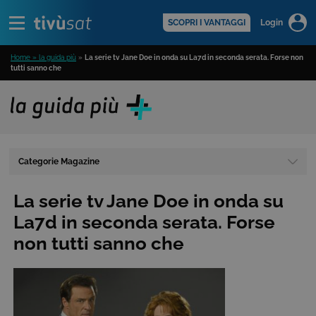
Alert
scopri di più >
SCOPRI I VANTAGGI
Login
Home » la guida più
»
La serie tv Jane Doe in onda su La7d in seconda serata. Forse non
tutti sanno che
Categorie Magazine
La serie tv Jane Doe in onda su
La7d in seconda serata. Forse
non tutti sanno che