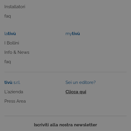
Installatori
COOKIE ANALITICI
faq
COOKIE DI PROFILAZIONE
FUNZIONALITÀ
la
tivù
my
tivù
I Bollini
Info & News
Cookie tecnici
Cookie analitici
faq
Cookie di profilazione
Funzionalità
Questi cookie sono necessari per il corretto
funzionamento del nostro sito e non possono
tivù
s.r.l.
Sei un editore?
essere disattivati. Vengono impostati solo in
risposta ad azioni da te effettuate nel corso della
L'azienda
Clicca qui
navigazione, che costituiscono una richiesta di
servizi ai sensi di legge, come la corretta
Press Area
visualizzazione del sito e dei suoi contenuti.
Inoltre, ti permetteranno di navigare sul sito
ricordando le scelte e in base ai criteri da te
selezionati (es. lingua, prodotti presenti nel
carrello). È possibile impostare il browser per
Iscriviti alla nostra newsletter
bloccare i cookie tecnici o essere avvisati