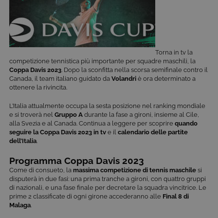
Torna in tv la
competizione tennistica più importante per squadre maschili, la
Coppa Davis 2023
. Dopo la sconfitta nella scorsa semifinale contro il
Canada, il team italiano guidato da
Volandri
è ora determinato a
ottenere la rivincita.
L’Italia attualmente occupa la sesta posizione nel ranking mondiale
e si troverà nel
Gruppo A
durante la fase a gironi, insieme al Cile,
alla Svezia e al Canada. Continua a leggere per scoprire
quando
seguire la Coppa Davis 2023 in tv
e il
calendario delle partite
dell’Italia
.
Programma Coppa Davis 2023
Come di consueto, la
massima competizione di tennis maschile
si
disputerà in due fasi: una prima tranche a gironi, con quattro gruppi
di nazionali, e una fase finale per decretare la squadra vincitrice. Le
prime 2 classificate di ogni girone accederanno alle
Final 8 di
Malaga
.