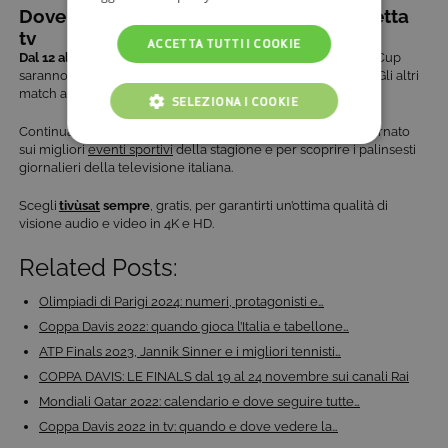
Dove vedere la Coppa Davis 2023 in diretta
tv
ACCETTA TUTTI I COOKIE
Dal 12 al 17 settembre
, tutte le partite dell’Italia per la Davis Cup
saranno trasmesse
in diretta su Rai 2 alle 15:00
e alle 19.40. Gli altri
match andranno in onda su Rai Sport, Rai Play e Rai Radio 1.
SELEZIONA I COOKIE
Continua a seguire
tivù la guida
per rimanere sempre aggiornato
COOKIE TECNICI
sui migliori
eventi sportivi
della stagione e per scoprire i palinsesti
giornalieri della televisione italiana.
COOKIE ANALITICI
​​Scegli
tivùsat
sempre
, gratis, per garantirti un’ottima qualità di
visione audio e video in 4K e HD.
COOKIE DI PROFILAZIONE
Related Posts:
FUNZIONALITÀ
Olimpiadi di Parigi 2024: numeri, protagonisti e…
Coppa Davis 2022: quando gioca l’Italia e tabellone…
ATP Finals 2023, Jannik Sinner e i migliori tennisti…
Cookie tecnici
Cookie analitici
COPPA DAVIS: LE FINALS dal 19 al 24 novembre sui canali Rai
Cookie di profilazione
Funzionalità
Mondiali Qatar 2022: calendario e dove seguire tutte…
Questi cookie sono necessari per il corretto
Coppa Davis 2022 in tv: quando e dove vedere la…
funzionamento del nostro sito e non possono