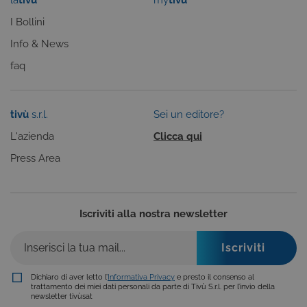
mantenere
una session
I Bollini
utente
anonimizzat
Info & News
dal server.
faq
CookieScriptConsent
6 mesi
Questo cook
CookieScript
viene
.tivu.tv
utilizzato dal
servizio
Cookie-
tivù
s.r.l.
Sei un editore?
Script.com p
ricordare le
preferenze d
L'azienda
Clicca qui
consenso su
cookie dei
Press Area
visitatori. È
necessario c
il banner dei
cookie di
Cookie-
Script.com
Iscriviti alla nostra newsletter
funzioni
correttament
ASP.NET_SessionId
Sessione
Cookie di
Microsoft
sessione del
Corporation
piattaforma 
dgtvi.tivu.tv
Dichiaro di aver letto l’
Informativa Privacy
e presto il consenso al
uso generale
trattamento dei miei dati personali da parte di Tivù S.r.l. per l’invio della
utilizzato da
newsletter tivùsat
siti scritti co