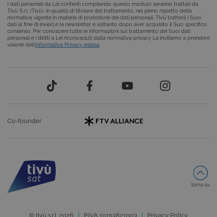
tecnologie
I dati personali da Lei conferiti compilando questo modulo saranno trattati da
basate su
Tivù S.r.l. (Tivù), in qualità di titolare del trattamento, nel pieno rispetto della
Microsoft
normativa vigente in materia di protezione dei dati personali. Tivù tratterà i Suoi
.NET.
dati al fine di inviarLe la newsletter e soltanto dopo aver acquisito il Suo specifico
Solitamente
consenso. Per conoscere tutte le informazioni sul trattamento dei Suoi dati
utilizzato pe
personali e i diritti a Lei riconosciuti dalla normativa privacy La invitiamo a prendere
mantenere
visione dell’
Informativa Privacy estesa
.
una session
utente
anonimizzat
dal server.
Co-founder
Provider /
Nome
Scadenza
Descrizione
Dominio
torna su
VISITOR_INFO1_LIVE
6 mesi
Questo
Google LLC
cookie è
.youtube.com
impostato d
Youtube per
© tivù s.r.l. 2026
P.IVA 10153821003
Privacy Policy
tenere tracci