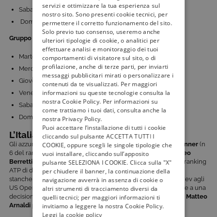
servizi e ottimizzare la tua esperienza sul
Sabato 16: Serbia – Repubblica Ceca
nostro sito. Sono presenti cookie tecnici, per
Domenica 17: Spagna – Corea del Sud
permettere il corretto funzionamento del sito.
Solo previo tuo consenso, useremo anche
Gruppo D (Olanda, Finlandia, Croazia, Stati Uniti)
in Croazia
ulteriori tipologie di cookie, o analitici per
effettuare analisi e monitoraggio dei tuoi
Martedì 12: Olanda – Finlandia
comportamenti di visitatore sul sito, o di
profilazione, anche di terze parti, per inviarti
Mercoledì 13: Croazia – Stati Uniti
messaggi pubblicitari mirati o personalizzare i
Giovedì 14: Olanda – Stati Uniti
contenuti da te visualizzati. Per maggiori
informazioni su queste tecnologie consulta la
Venerdì 15: Croazia – Finlandia
nostra Cookie Policy. Per informazioni su
Sabato 16: Stati Uniti – Finlandia
come trattiamo i tuoi dati, consulta anche la
Domenica 17: Croazia – Olanda
nostra Privacy Policy.
Puoi accettare l’installazione di tutti i cookie
L’Italia in Coppa Davis 2023
cliccando sul pulsante ACCETTA TUTTI I
Gli azzurri convocati inizialmente da
Volandri
sono:
Jannik Sinner
(n
COOKIE, oppure scegli le singole tipologie che
6 del ranking ATP di singolare);
Lorenzo Musetti
(n 18);
Matteo
vuoi installare, cliccando sull’apposito
Berrettini
(n 38);
Fabio Fognini
(n 125) e
Simone Bolelli
(n 43 ranking
pulsante SELEZIONA I COOKIE. Clicca sulla "X"
ATP di doppio). Tuttavia, l’infortunio subito da Berrettini e la
per chiudere il banner, la continuazione della
stanchezza evidente di Sinner dopo il lungo match con Zverev agli
navigazione avverrà in assenza di cookie o
US Open 2023 hanno messo il selezionatore azzurro di fronte a una
altri strumenti di tracciamento diversi da
decisione difficile. Sembra probabile che
Lorenzo Sonego
e
Matteo
quelli tecnici; per maggiori informazioni ti
Arnaldi
possano essere chiamati a sostituire i due giocatori.
invitiamo a leggere la nostra Cookie Policy.
Leggi la cookie policy