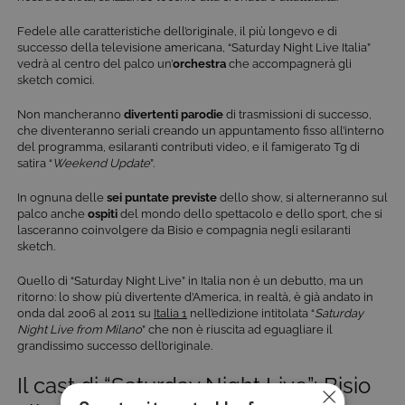
Fedele alle caratteristiche dell’originale, il più longevo e di
successo della televisione americana, “Saturday Night Live Italia”
vedrà al centro del palco un’
orchestra
che accompagnerà gli
sketch comici.
Non mancheranno
divertenti parodie
di trasmissioni di successo,
che diventeranno seriali creando un appuntamento fisso all’interno
del programma, esilaranti contributi video, e il famigerato Tg di
satira “
Weekend Update
”.
In ognuna delle
sei puntate previste
dello show, si alterneranno sul
palco anche
ospiti
del mondo dello spettacolo e dello sport, che si
lasceranno coinvolgere da Bisio e compagnia negli esilaranti
sketch.
Quello di “Saturday Night Live” in Italia non è un debutto, ma un
ritorno: lo show più divertente d’America, in realtà, è già andato in
onda dal 2006 al 2011 su
Italia 1
nell’edizione intitolata “
Saturday
Night Live from Milano
” che non è riuscita ad eguagliare il
grandissimo successo dell’originale.
Il cast di “Saturday Night Live”: Bisio