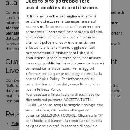
Questo sito potrebbe fare
alla guida di 7 brillanti comici
uso di cookies di profilazione.
Come abbiamo anticipato, sarà
Claudio Bisio
a guidare la squadra di
Utilizziamo i cookie per migliorare i nostri
comici del “Saturday Night Live”. Complice dello showman
servizi e ottimizzare la tua esperienza sul
milanese, un
cast fisso
composto da
7 comici
:
Francesco Arienzo
,
nostro sito. Sono presenti cookie tecnici, per
Alessandro Betti
,
Mirko Dahrar, Annagaia Marchioro
,
Mary
permettere il corretto funzionamento del sito.
Sarnataro
,
I Trejolie
e
Marta Zoboli
.
Ultimi ma non meno importanti,
Solo previo tuo consenso, useremo anche
del cast di “Saturday Night Live Italia” faranno parte anche
ulteriori tipologie di cookie, o analitici per
l’
orchestra della Tom’s Family
guidata da
Rocco Tanica
. Lo show è
effettuare analisi e monitoraggio dei tuoi
diretto da
Luigi Antonini
.
comportamenti di visitatore sul sito, o di
profilazione, anche di terze parti, per inviarti
Quando va in onda “Saturday Night
messaggi pubblicitari mirati o personalizzare i
contenuti da te visualizzati. Per maggiori
Live” su Tv8
informazioni su queste tecnologie consulta la
nostra Cookie Policy. Per informazioni su
Con sketch originali, contributi video e ospiti noti e inusuali,
come trattiamo i tuoi dati, consulta anche la
“Saturday Night Live” vi aspetta su TV8, ogni sabato sera a partire
nostra Privacy Policy.
dal 7 aprile alle ore 21:00, per una serie di serate più comiche che
Puoi accettare l’installazione di tutti i cookie
mai. E per rimanere aggiornati sulle prossime novità in arrivo in tv,
cliccando sul pulsante ACCETTA TUTTI I
non perdetevi gli aggiornamenti di
Tivù La Guida
.
COOKIE, oppure scegli le singole tipologie che
vuoi installare, cliccando sull’apposito
Related Posts:
pulsante SELEZIONA I COOKIE. Clicca sulla "X"
per chiudere il banner, la continuazione della
Zelig 2023: la nuova stagione debutta su Canale 5 HD…
navigazione avverrà in assenza di cookie o