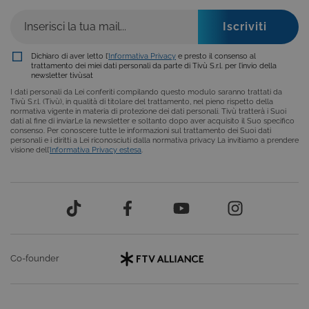
basate su
Microsoft
.NET.
Solitamente
utilizzato pe
mantenere
Dichiaro di aver letto l’
Informativa Privacy
e presto il consenso al
una session
trattamento dei miei dati personali da parte di Tivù S.r.l. per l’invio della
utente
newsletter tivùsat
anonimizzat
dal server.
I dati personali da Lei conferiti compilando questo modulo saranno trattati da
Tivù S.r.l. (Tivù), in qualità di titolare del trattamento, nel pieno rispetto della
CookieScriptConsent
6 mesi
Questo cook
CookieScript
normativa vigente in materia di protezione dei dati personali. Tivù tratterà i Suoi
viene
.tivu.tv
dati al fine di inviarLe la newsletter e soltanto dopo aver acquisito il Suo specifico
utilizzato dal
consenso. Per conoscere tutte le informazioni sul trattamento dei Suoi dati
servizio
personali e i diritti a Lei riconosciuti dalla normativa privacy La invitiamo a prendere
Cookie-
visione dell’
Informativa Privacy estesa
.
Script.com p
ricordare le
preferenze d
consenso su
cookie dei
visitatori. È
necessario c
il banner dei
cookie di
Cookie-
Script.com
Co-founder
funzioni
correttament
ASP.NET_SessionId
Sessione
Cookie di
Microsoft
sessione del
Corporation