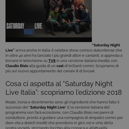
“Saturday Night
Live”
arriva anche in Italia. Il celebre show comico statunitense che
in oltre 40 anni ha lanciato i più grandi attori e cantanti, si appresta a
tornare in televisione su
TV8
in una
versione italiana inedita
, con
Claudio Bisio
alla guida di un
cast
di brillanti comici. Scopriamo di
più sul nuovo appuntamento del canale 8 di tivùsat.
Cosa ci aspetta al “Saturday Night
Live Italia”: scopriamo l’edizione 2018
Risate, ironia e divertimento sono gli ingredienti che hanno fatto il
successo del “
Saturday Night Live
”. E la versione italiana del
programma non farà eccezione, con Claudio Bisio nei panni di
conduttore, pronto a guidare una compagnia di simpatici comici per
dare vita a sketch inediti che prendono in giro vizi e virtù della
nostra società, strizzando l’occhio alla cronaca e all’attualità.