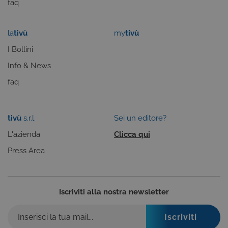
.NET.
faq
Solitamente
utilizzato pe
mantenere
una session
la
tivù
my
tivù
utente
anonimizzat
I Bollini
dal server.
Info & News
CookieScriptConsent
6 mesi
Questo cook
CookieScript
viene
.tivu.tv
utilizzato dal
faq
servizio
Cookie-
Script.com p
ricordare le
preferenze d
tivù
s.r.l.
Sei un editore?
consenso su
cookie dei
L'azienda
Clicca qui
visitatori. È
necessario c
Press Area
il banner dei
cookie di
Cookie-
Script.com
funzioni
correttament
Iscriviti alla nostra newsletter
ASP.NET_SessionId
Sessione
Cookie di
Microsoft
sessione del
Corporation
piattaforma 
dgtvi.tivu.tv
uso generale