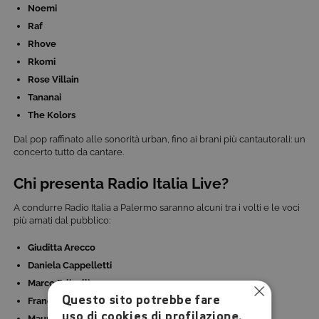
Noemi
Raf
Rhove
Rkomi
Rose Villain
Tananai
The Kolors
Dal pop raffinato alle sonorità urban, fino ai brani più cantautorali: un
concerto tutto da cantare.
Chi presenta Radio Italia Live?
A condurre Radio Italia a Palermo saranno alcuni tra i volti e le voci
più amati dal pubblico:
Giuditta Arecco
Daniela Cappelletti
Marco Falivelli
Questo sito potrebbe fare
Francesca Leto
uso di cookies di profilazione.
Mauro Marino