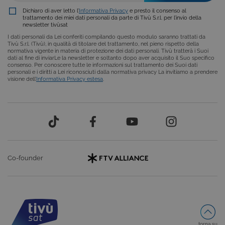
utilizzato da
siti scritti co
Dichiaro di aver letto l’
Informativa Privacy
e presto il consenso al
tecnologie
trattamento dei miei dati personali da parte di Tivù S.r.l. per l’invio della
basate su
newsletter tivùsat
Microsoft
I dati personali da Lei conferiti compilando questo modulo saranno trattati da
.NET.
Tivù S.r.l. (Tivù), in qualità di titolare del trattamento, nel pieno rispetto della
Solitamente
normativa vigente in materia di protezione dei dati personali. Tivù tratterà i Suoi
utilizzato pe
dati al fine di inviarLe la newsletter e soltanto dopo aver acquisito il Suo specifico
mantenere
consenso. Per conoscere tutte le informazioni sul trattamento dei Suoi dati
una session
personali e i diritti a Lei riconosciuti dalla normativa privacy La invitiamo a prendere
utente
visione dell’
Informativa Privacy estesa
.
anonimizzat
dal server.
Co-founder
Provider /
Nome
Scadenza
Descrizione
Dominio
VISITOR_INFO1_LIVE
6 mesi
Questo
Google LLC
cookie è
.youtube.com
torna su