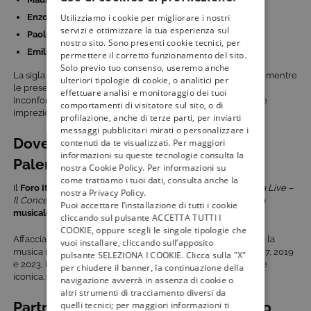
Enzo Miccio
Utilizziamo i cookie per migliorare i nostri
servizi e ottimizzare la tua esperienza sul
Paoletta
nostro sito. Sono presenti cookie tecnici, per
Emiliano Picardi
permettere il corretto funzionamento del sito.
Solo previo tuo consenso, useremo anche
La sigla di apertura sarà eseguita live dal bassista
Saturnino
, mentre
ulteriori tipologie di cookie, o analitici per
le presentazioni degli artisti saranno affidate alla voce
effettuare analisi e monitoraggio dei tuoi
inconfondibile dell’attore
Luca Ward
, per un tocco epico che
comportamenti di visitatore sul sito, o di
impreziosisce lo show.
profilazione, anche di terze parti, per inviarti
messaggi pubblicitari mirati o personalizzare i
Dove si svolge Radio Italia Live a
contenuti da te visualizzati. Per maggiori
informazioni su queste tecnologie consulta la
Palermo?
nostra Cookie Policy. Per informazioni su
come trattiamo i tuoi dati, consulta anche la
Il
Foro Italico di Palermo
ospita anche quest’anno
Radio Italia Live –
nostra Privacy Policy.
Il Concerto
, una delle location più suggestive per un
evento
Puoi accettare l’installazione di tutti i cookie
musicale gratuito in Sicilia
.
cliccando sul pulsante ACCETTA TUTTI I
COOKIE, oppure scegli le singole tipologie che
Affacciato sul mare, è il palcoscenico perfetto per celebrare la
vuoi installare, cliccando sull’apposito
musica italiana nel cuore della città. Dopo le edizioni del 2017, 2019
pulsante SELEZIONA I COOKIE. Clicca sulla "X"
e 2023, il concerto torna per la quarta volta in questa cornice
per chiudere il banner, la continuazione della
iconica.
navigazione avverrà in assenza di cookie o
altri strumenti di tracciamento diversi da
Partner di Radio Italia Live a Palermo
quelli tecnici; per maggiori informazioni ti