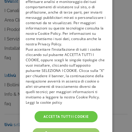
tivù
sat
tivù
la guida
effettuare analisi e monitoraggio dei tuoi
comportamenti di visitatore sul sito, o di
I Canali
I programmi
profilazione, anche di terze parti, per inviarti
messaggi pubblicitari mirati o personalizzare i
Area Clienti
I canali
contenuti da te visualizzati. Per maggiori
informazioni su queste tecnologie consulta la
I Prodotti
La Guida +
nostra Cookie Policy. Per informazioni su
come trattiamo i tuoi dati, consulta anche la
I Servizi
faq
nostra Privacy Policy.
Installatori
Puoi accettare l’installazione di tutti i cookie
cliccando sul pulsante ACCETTA TUTTI I
faq
COOKIE, oppure scegli le singole tipologie che
vuoi installare, cliccando sull’apposito
pulsante SELEZIONA I COOKIE. Clicca sulla "X"
la
tivù
my
tivù
per chiudere il banner, la continuazione della
navigazione avverrà in assenza di cookie o
I Bollini
altri strumenti di tracciamento diversi da
quelli tecnici; per maggiori informazioni ti
Info & News
invitiamo a leggere la nostra Cookie Policy.
Leggi la cookie policy
faq
ACCETTA TUTTI I COOKIE
tivù
s.r.l.
Sei un editore?