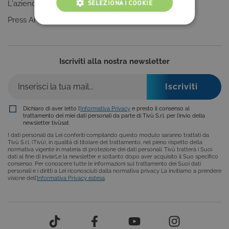
SELEZIONA I COOKIE
L'azienda
Clicca qui
Press Area
COOKIE TECNICI
COOKIE ANALITICI
Iscriviti alla nostra newsletter
COOKIE DI PROFILAZIONE
FUNZIONALITÀ
Dichiaro di aver letto l’
Informativa Privacy
e presto il consenso al
trattamento dei miei dati personali da parte di Tivù S.r.l. per l’invio della
newsletter tivùsat
Cookie tecnici
Cookie analitici
I dati personali da Lei conferiti compilando questo modulo saranno trattati da
Tivù S.r.l. (Tivù), in qualità di titolare del trattamento, nel pieno rispetto della
Cookie di profilazione
Funzionalità
normativa vigente in materia di protezione dei dati personali. Tivù tratterà i Suoi
dati al fine di inviarLe la newsletter e soltanto dopo aver acquisito il Suo specifico
consenso. Per conoscere tutte le informazioni sul trattamento dei Suoi dati
Questi cookie sono necessari per il corretto
personali e i diritti a Lei riconosciuti dalla normativa privacy La invitiamo a prendere
funzionamento del nostro sito e non possono
visione dell’
Informativa Privacy estesa
.
essere disattivati. Vengono impostati solo in
risposta ad azioni da te effettuate nel corso della
navigazione, che costituiscono una richiesta di
servizi ai sensi di legge, come la corretta
visualizzazione del sito e dei suoi contenuti.
Inoltre, ti permetteranno di navigare sul sito