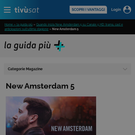
Alert
scopri di più >
SCOPRI I VANTAGGI
Login
Home » la guida più
»
Quando inizia New Amsterdam 5 su Canale 5 HD: trama, cast e
anticipazioni sull’ultima stagione
»
New Amsterdam 5
Categorie Magazine
New Amsterdam 5