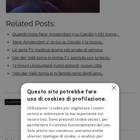
Related Posts:
Quando inizia New Amsterdam 5 su Canale 5 HD: trama,…
‘New Amsterdam 4’: arriva su Canale 5 la nuova…
Le serie TV medical drama più amate di sempre
Van der Valk torna in prima TV assoluta con la terza…
72 Hours Unplugged: nuovi episodi, nuove città
‘Van der Valk’: torna in tv l’amata serie degli anni…
Questo sito potrebbe fare
uso di cookies di profilazione.
pubblicato il:
31 Maggio 2023
| categoria:
Utilizziamo i cookie per migliorare i nostri
servizi e ottimizzare la tua esperienza sul
nostro sito. Sono presenti cookie tecnici, per
permettere il corretto funzionamento del sito.
Solo previo tuo consenso, useremo anche
ulteriori tipologie di cookie, o analitici per