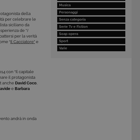
Musica
Personaggi
rotagonista della
ità per celebrare le
Senza categoria
ista siciliano da
Serie Tv e Fiction
’esperienza de “
I
Soap opera
attersi per la verità
Sport
come “
Il Cacciatore”
e
Varie
14 con “Il capitale
nare il protagonista
ast anche
David Coco
,
avide
e
Barbara
evento andrà in onda