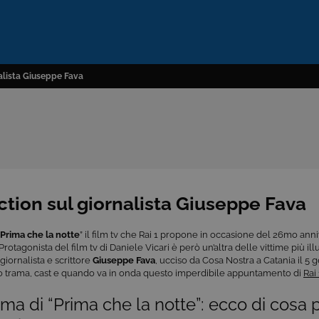
rnalista Giuseppe Fava
fiction sul giornalista Giuseppe Fava
Prima che la notte
” il film tv che Rai 1 propone in occasione del 26mo ann
 Protagonista del film tv di Daniele Vicari è però un’altra delle vittime più ill
 giornalista e scrittore
Giuseppe Fava
, ucciso da Cosa Nostra a Catania il 5 
 trama, cast e quando va in onda questo imperdibile appuntamento di
Rai 
ma di “Prima che la notte”: ecco di cosa pa