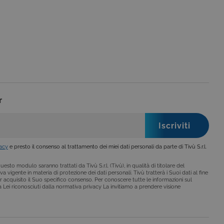
no impostati solo in
legge, come la corretta
se ai criteri da te
 essere avvisati riguardo alla
ano, di norma, dati
r
o da siti scritti con
 per mantenere una
 per ricordare le
o che il banner dei cookie
vacy
e presto il consenso al trattamento dei miei dati personali da parte di Tivù S.r.l.
o da siti scritti con
esto modulo saranno trattati da Tivù S.r.l. (Tivù), in qualità di titolare del
 per mantenere una
a vigente in materia di protezione dei dati personali. Tivù tratterà i Suoi dati al fine
r acquisito il Suo specifico consenso. Per conoscere tutte le informazioni sul
i a Lei riconosciuti dalla normativa privacy La invitiamo a prendere visione