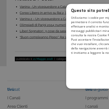
Vanina - Un vicequestore a Catania: trama, cast e…
Questo sito potreb
Corpo Libero in arrivo su Rai 2, la serie tv…
Utilizziamo i cookie per mi
Vanina 2 – Un vicequestore a Catania: trama, cast e…
permettere il corretto funz
Olimpiadi di Parigi 2024: numeri, protagonisti e…
effettuare analisi e monitor
messaggi pubblicitari mirat
Liberi Sognatori : 5 cose da sapere sulla fiction di…
consulta la nostra Cookie P
“Buon compleanno Pippo”: Rai 1 celebra 60 anni di…
Puoi accettare l’installazi
che vuoi installare, clicca
della navigazione avverrà i
ti invitiamo a leggere la n
pubblicato il:
21 Maggio 2018
| categoria:
Serie Tv e Fiction
tivù
sat
tivù
la guida
COOKIE TEC
I Canali
I programmi
Area Clienti
I canali