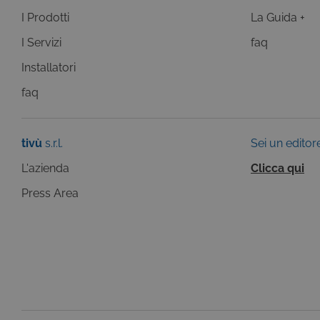
I Prodotti
La Guida +
Questi cookie sono necessar
I Servizi
faq
risposta ad azioni da te effe
visualizzazione del sito e de
Installatori
selezionati (es. lingua, prod
loro installazione, ma in ta
faq
personali.
Pr
Nome
D
tivù
s.r.l.
Sei un editor
ASP.NET_SessionId
Mi
C
L'azienda
Clicca qui
ww
CookieScriptConsent
Co
Press Area
.t
ASP.NET_SessionId
Mi
C
dg