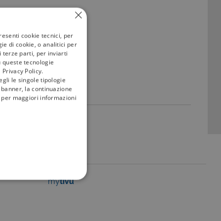
resenti cookie tecnici, per
e di cookie, o analitici per
terze parti, per inviarti
u queste tecnologie
 Privacy Policy.
gli le singole tipologie
l banner, la continuazione
i; per maggiori informazioni
my
tivù
FUNZIONALITÀ