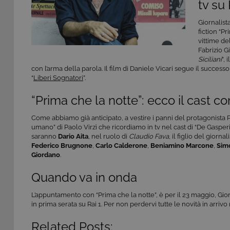
tv su 
Giornalist
fiction “P
vittime del
Fabrizio Gi
Siciliani
”,
con l’arma della parola. Il film di Daniele Vicari segue il succe
“
Liberi Sognatori
”.
“Prima che la notte”: ecco il cast c
Come abbiamo già anticipato, a vestire i panni del protagonista 
umano” di Paolo Virzì che ricordiamo in tv nel cast di “De Gasperi
saranno
Dario Aita
, nel ruolo di
Claudio Fava
, il figlio del giornal
Federico Brugnone
,
Carlo Calderone
,
Beniamino Marcone
,
Sim
Giordano
.
Quando va in onda
L’appuntamento con “Prima che la notte”, è per il 23 maggio, Gior
in prima serata su Rai 1. Per non perdervi tutte le novità in arriv
Related Posts: