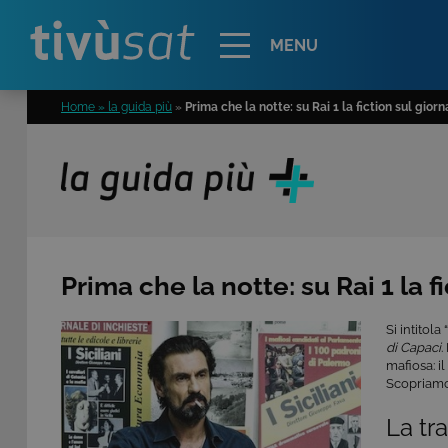
Alert
MENU
Home » la guida più
»
Prima che la notte: su Rai 1 la fiction sul gio
Prima che la notte: su Rai 1 la 
Si intitola “
di Capaci
.
mafiosa: il
Scopriamo
La tra