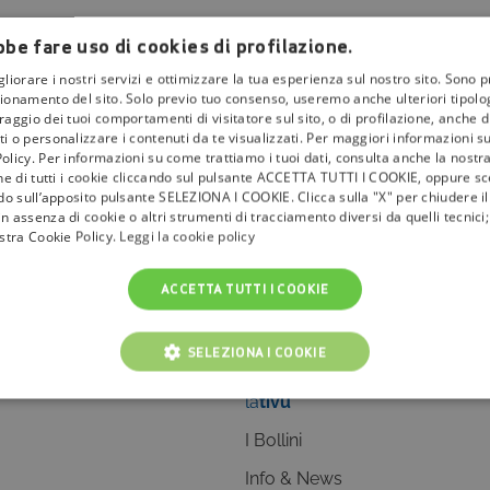
be fare uso di cookies di profilazione.
gliorare i nostri servizi e ottimizzare la tua esperienza sul nostro sito. Sono p
ionamento del sito. Solo previo tuo consenso, useremo anche ulteriori tipologi
aggio dei tuoi comportamenti di visitatore sul sito, o di profilazione, anche di 
i o personalizzare i contenuti da te visualizzati. Per maggiori informazioni s
olicy. Per informazioni su come trattiamo i tuoi dati, consulta anche la nostra
one di tutti i cookie cliccando sul pulsante ACCETTA TUTTI I COOKIE, oppure sce
ndo sull’apposito pulsante SELEZIONA I COOKIE. Clicca sulla "X" per chiudere i
n assenza di cookie o altri strumenti di tracciamento diversi da quelli tecnic
ostra Cookie Policy.
Leggi la cookie policy
ACCETTA TUTTI I COOKIE
SELEZIONA I COOKIE
la
tivù
NICI
COOKIE ANALITICI
COOKIE DI PROFILAZIONE
I Bollini
Info & News