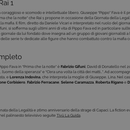
Rai 1
a coraggioso e scomodo e intellettuale libero, Giuseppe “Pippo” Fava è il p
rima che la notte” che Rai 1 propone in occasione della Giornata della Legal
la mafia. Il film, diretto da Daniele Vicari e interpretato nel ruolo del giornal
funi, si sofferma sugli ultimi anni di vita di Pippo Fava ed in particolare sull
 il giornale da lui fondato dove insegna ad un gruppo di giovani giornalisti a b
sso delle serie tv dedicate alle figure che hanno combattuto contro la mafia 
ompleto
Pippo Fava in “Prima che la notte” è
Fabrizio Gifuni
, David di Donatello nel 20
, l’uomo della speranza” e “C’era una volta la città dei matti…”. Ad accompag
ista, e
Lorenza Indovina
, che interpreta la moglie di Giuseppe, Lina. Nel c
one Corbisiero
,
Fabrizio Ferracane
,
Selene Caramazza
,
Roberta Rigano
e
D
nata della Legalità e 26mo anniversario della strage di Capaci. La fiction 
o nel palinsesto televisivo seguite
Tivù La Guida
.