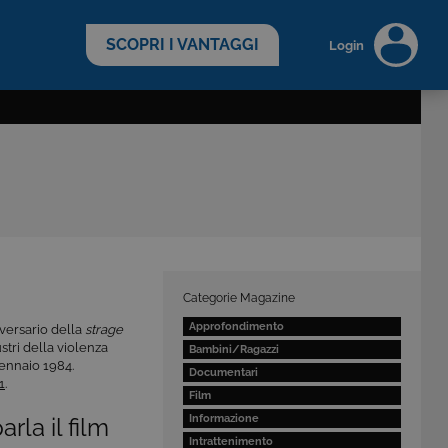
scopri di più >
SCOPRI I VANTAGGI
Login
Categorie Magazine
Approfondimento
iversario della
strage
ustri della violenza
Bambini/Ragazzi
gennaio 1984.
Documentari
1
.
Film
Informazione
rla il film
Intrattenimento