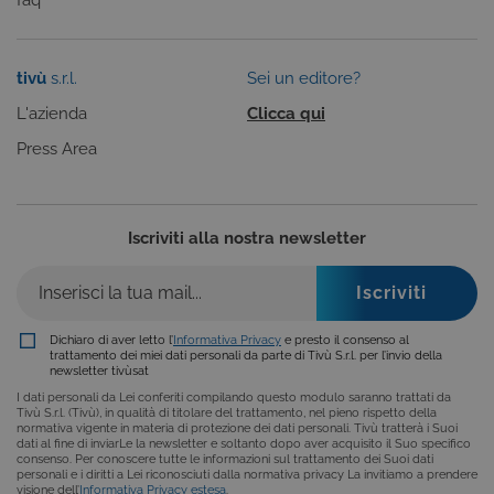
ASP.NET_SessionId
Sessione
Cookie di
Microsoft
sessione del
Corporation
piattaforma 
www.tivu.tv
uso generale
tivù
s.r.l.
Sei un editore?
utilizzato da
siti scritti co
L'azienda
Clicca qui
tecnologie
basate su
Microsoft
Press Area
.NET.
Solitamente
utilizzato pe
mantenere
una session
Iscriviti alla nostra newsletter
utente
anonimizzat
dal server.
CookieScriptConsent
6 mesi
Questo cook
CookieScript
viene
.tivu.tv
utilizzato dal
Dichiaro di aver letto l’
Informativa Privacy
e presto il consenso al
servizio
trattamento dei miei dati personali da parte di Tivù S.r.l. per l’invio della
Cookie-
newsletter tivùsat
Script.com p
ricordare le
I dati personali da Lei conferiti compilando questo modulo saranno trattati da
preferenze d
Tivù S.r.l. (Tivù), in qualità di titolare del trattamento, nel pieno rispetto della
consenso su
normativa vigente in materia di protezione dei dati personali. Tivù tratterà i Suoi
cookie dei
dati al fine di inviarLe la newsletter e soltanto dopo aver acquisito il Suo specifico
visitatori. È
consenso. Per conoscere tutte le informazioni sul trattamento dei Suoi dati
necessario c
personali e i diritti a Lei riconosciuti dalla normativa privacy La invitiamo a prendere
il banner dei
visione dell’
Informativa Privacy estesa
.