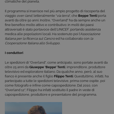
climatiche del pianeta.
Il programma si inserisce nel più ampio progetto di riscoperta del
viaggio
over-land
, letteralmente “
via terra
”, che
Beppe Tenti
porta
avanti da oltre 50 anni. Inoltre, “Overland” ha da sempre anche un
fine benefico molto attivo e contributivo: in molti dei paesi
attraversati è stato portavoce dell’
UNICEF
, portando assistenza
medica alle popolazioni locali. Ha sostenuto poi l’
Associazione
Italiana per la Ricerca sul Cancro
ed ha collaborato con
la
Cooperazione Italiana allo Sviluppo
.
I conduttori
Le spedizioni di “Overland”, come anticipato, sono portate avanti da
oltre 25 anni da
Giuseppe ‘Beppe’ Tenti
, imprenditore, produttore
televisivo ed esploratore italiano. Da qualche anno, però, al suo
fianco è presente anche il figlio
Filippo Tenti
. Quest’ultimo, infatti, ha
partecipato a tutte le spedizioni televisive, prima come ospite, poi
come fotografo e infine come capospedizione. Dal 2010, con
“Overland 12”, Filippo ha infatti sostituito il padre in veste di
capospedizione, produttore e presentatore del programma.