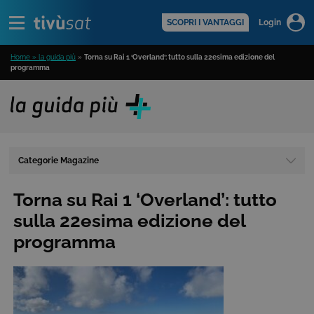
Alert
scopri di più >
SCOPRI I VANTAGGI
Login
Home » la guida più
»
Torna su Rai 1 ‘Overland’: tutto sulla 22esima edizione del
programma
Categorie Magazine
Torna su Rai 1 ‘Overland’: tutto
sulla 22esima edizione del
programma