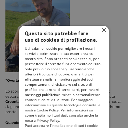
Questo sito potrebbe fare
uso di cookies di profilazione.
Utilizziamo i cookie per migliorare i nostri
servizi e ottimizzare la tua esperienza sul
nostro sito. Sono presenti cookie tecnici, per
permettere il corretto funzionamento del sito.
Solo previo tuo consenso, useremo anche
ulteriori tipologie di cookie, o analitici per
effettuare analisi e monitoraggio dei tuoi
“Overland 22”: cosa aspettarsi?
comportamenti di visitatore sul sito, o di
profilazione, anche di terze parti, per inviarti
Lo scorso anno, nell’edizione “
Overland 21
”, Filippo ci ha fatto
messaggi pubblicitari mirati o personalizzare i
esplorare il
grande Nord
: la
Svezia
, l’
Islanda
, le
Isole Fær Øer
, la
contenuti da te visualizzati. Per maggiori
Groenlandia
e la
Danimarca
. Ma che cosa vedremo in questa nuova
informazioni su queste tecnologie consulta la
stagione? Ancora non si sono espressi in merito… Ma lo scopriremo
nostra Cookie Policy. Per informazioni su
presto!
come trattiamo i tuoi dati, consulta anche la
nostra Privacy Policy.
Quando e dove vedere la 22esima edizione di “Overland”
Puoi accettare l’installazione di tutti i cookie