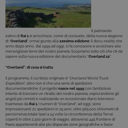
Il palinsesto
estivo di
Rai 1
si arricchisce, come di consueto, della nuova stagione
di “
Overland
”, ormai giunto alla
22esima edizione
: il docu-reality che
anno dopo anno, dal 1995 ad oggi, ci fa conoscere e avvicinare alle
meravigliose terre del nostro pianeta. Scopriamo tutto ciò che c’è da
sapere sulla nuova edizione del documentario: “
Overland 22
”.
“Overland”: di cosa si tratta
Il programma, il cui titolo originale è “
Overland World Truck
Expedition
”, altro non è che una serie di spedizioni
documentaristiche. Il progetto
nasce nel 1995
con l’ambizioso
intento di tracciare un ritratto del nostro pianeta, esplorandone gli
angoli più remoti e realizzando un eccezionale diario televisivo
trasmesso da
Rai 1
. I numeri di “Overland”, ad oggi, sono
impressionanti: 21 spedizioni in 25 anni, oltre 565.000 chilometri di
percorrenza totale (pari a 14 volte la circonferenza della Terra),
coperti in oltre 2.300 giorni di viaggio, attraverso 445 frontiere di
Paesi appartenenti alle più disparate zone geografiche e fasce