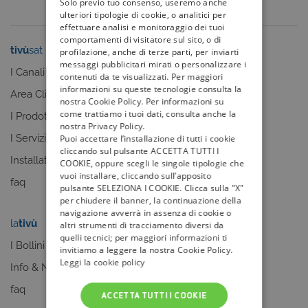
Solo previo tuo consenso, useremo anche
ulteriori tipologie di cookie, o analitici per
effettuare analisi e monitoraggio dei tuoi
comportamenti di visitatore sul sito, o di
tivù
sat
tivù
la guida
profilazione, anche di terze parti, per inviarti
messaggi pubblicitari mirati o personalizzare i
I Canali
I programmi
contenuti da te visualizzati. Per maggiori
informazioni su queste tecnologie consulta la
Area Clienti
I canali
nostra Cookie Policy. Per informazioni su
come trattiamo i tuoi dati, consulta anche la
I Prodotti
La Guida +
nostra Privacy Policy.
I Servizi
faq
Puoi accettare l’installazione di tutti i cookie
cliccando sul pulsante ACCETTA TUTTI I
Installatori
COOKIE, oppure scegli le singole tipologie che
vuoi installare, cliccando sull’apposito
faq
pulsante SELEZIONA I COOKIE. Clicca sulla "X"
per chiudere il banner, la continuazione della
navigazione avverrà in assenza di cookie o
la
tivù
my
tivù
altri strumenti di tracciamento diversi da
quelli tecnici; per maggiori informazioni ti
I Bollini
invitiamo a leggere la nostra Cookie Policy.
Leggi la cookie policy
Info & News
faq
ACCETTA TUTTI I COOKIE