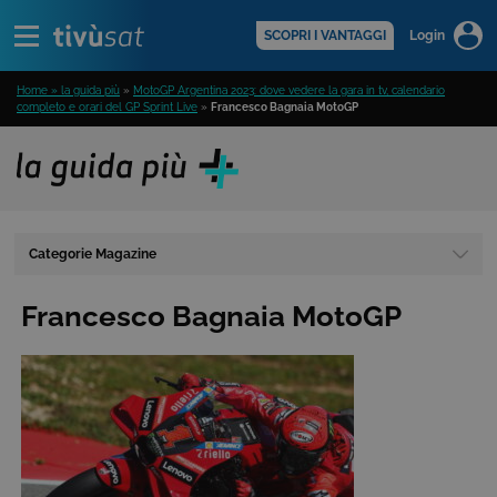
Alert
scopri di più >
SCOPRI I VANTAGGI
Login
Home » la guida più
»
MotoGP Argentina 2023: dove vedere la gara in tv, calendario
completo e orari del GP Sprint Live
»
Francesco Bagnaia MotoGP
Categorie Magazine
Francesco Bagnaia MotoGP