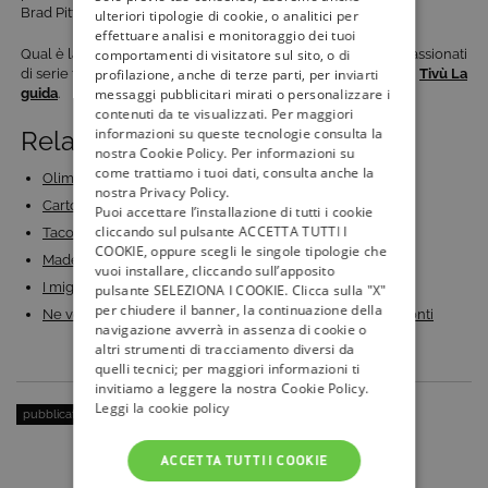
Brad Pitt, Hilary Swank e un giovanissimo Leo Di Caprio.
ulteriori tipologie di cookie, o analitici per
effettuare analisi e monitoraggio dei tuoi
comportamenti di visitatore sul sito, o di
Qual è la vostra sit-com anni ’80 preferita? Siete ancora appassionati
profilazione, anche di terze parti, per inviarti
di serie tv? Rimanete aggiornati con i palinsesti televisivi con
Tivù La
messaggi pubblicitari mirati o personalizzare i
guida
.
contenuti da te visualizzati. Per maggiori
informazioni su queste tecnologie consulta la
Related Posts:
nostra Cookie Policy. Per informazioni su
come trattiamo i tuoi dati, consulta anche la
Olimpiadi di Parigi 2024: numeri, protagonisti e…
nostra Privacy Policy.
Cartoni animati in Tv: su Pop arriva Charlie è Tardi
Puoi accettare l’installazione di tutti i cookie
cliccando sul pulsante ACCETTA TUTTI I
Taco to Tikka – Stagione 2: il viaggio tra Messico e…
COOKIE, oppure scegli le singole tipologie che
Mademoiselle Holmes 2: la serie crime di Sherlock al…
vuoi installare, cliccando sull’apposito
I migliori film romantici di sempre: ecco 15…
pulsante SELEZIONA I COOKIE. Clicca sulla "X"
per chiudere il banner, la continuazione della
Ne vedremo delle belle: arriva il nuovo show di Carlo Conti
navigazione avverrà in assenza di cookie o
altri strumenti di tracciamento diversi da
quelli tecnici; per maggiori informazioni ti
invitiamo a leggere la nostra Cookie Policy.
Leggi la cookie policy
pubblicato il:
4 Gennaio 2016
| categoria:
Serie Tv e Fiction
ACCETTA TUTTI I COOKIE