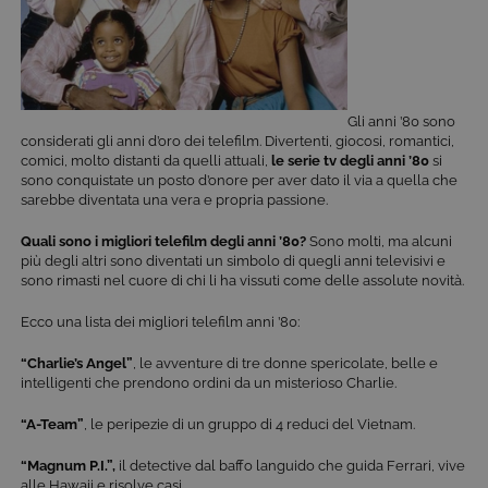
Gli anni ’80 sono
considerati gli anni d’oro dei telefilm. Divertenti, giocosi, romantici,
comici, molto distanti da quelli attuali,
le serie tv degli anni ’80
si
sono conquistate un posto d’onore per aver dato il via a quella che
sarebbe diventata una vera e propria passione.
Quali sono i migliori telefilm degli anni ’80?
Sono molti, ma alcuni
più degli altri sono diventati un simbolo di quegli anni televisivi e
sono rimasti nel cuore di chi li ha vissuti come delle assolute novità.
Ecco una lista dei migliori telefilm anni ’80:
“Charlie’s Angel”
, le avventure di tre donne spericolate, belle e
intelligenti che prendono ordini da un misterioso Charlie.
“A-Team”
, le peripezie di un gruppo di 4 reduci del Vietnam.
“Magnum P.I.”,
il detective dal baffo languido che guida Ferrari, vive
alle Hawaii e risolve casi.