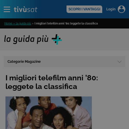
Alert
scopri di più >
SCOPRI I VANTAGGI
Login
Home » la guida più
»
I migliori telefilm anni ’80: leggete la classifica
Categorie Magazine
I migliori telefilm anni ’80:
leggete la classifica