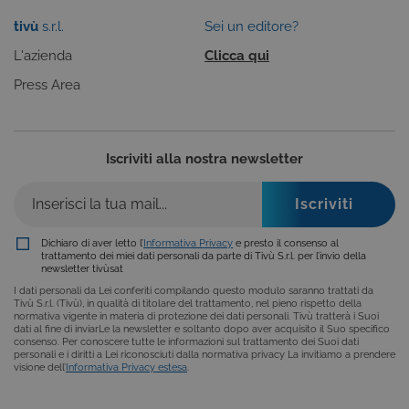
visualizzazione del sito e dei suoi contenuti.
Inoltre, ti permetteranno di navigare sul sito
tivù
s.r.l.
Sei un editore?
ricordando le scelte e in base ai criteri da te
selezionati (es. lingua, prodotti presenti nel
L'azienda
Clicca qui
carrello). È possibile impostare il browser per
bloccare i cookie tecnici o essere avvisati
Press Area
riguardo alla loro installazione, ma in tal caso
alcune parti del sito non funzioneranno
correttamente. Questi cookie non archiviano, di
norma, dati personali.
Iscriviti alla nostra newsletter
Provider /
Nome
Scadenza
Descrizione
Dominio
ASP.NET_SessionId
Sessione
Cookie di
Microsoft
sessione del
Corporation
piattaforma 
www.tivu.tv
uso generale
Dichiaro di aver letto l’
Informativa Privacy
e presto il consenso al
utilizzato da
trattamento dei miei dati personali da parte di Tivù S.r.l. per l’invio della
siti scritti co
newsletter tivùsat
tecnologie
I dati personali da Lei conferiti compilando questo modulo saranno trattati da
basate su
Tivù S.r.l. (Tivù), in qualità di titolare del trattamento, nel pieno rispetto della
Microsoft
normativa vigente in materia di protezione dei dati personali. Tivù tratterà i Suoi
.NET.
dati al fine di inviarLe la newsletter e soltanto dopo aver acquisito il Suo specifico
Solitamente
consenso. Per conoscere tutte le informazioni sul trattamento dei Suoi dati
utilizzato pe
personali e i diritti a Lei riconosciuti dalla normativa privacy La invitiamo a prendere
mantenere
visione dell’
Informativa Privacy estesa
.
una session
utente
anonimizzat
dal server.