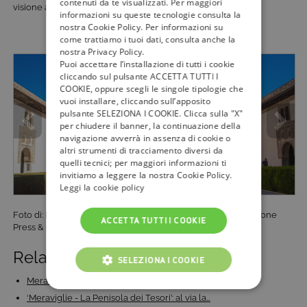
contenuti da te visualizzati. Per maggiori
visione audio e video in 4K e HD.
informazioni su queste tecnologie consulta la
nostra Cookie Policy. Per informazioni su
come trattiamo i tuoi dati, consulta anche la
nostra Privacy Policy.
Puoi accettare l’installazione di tutti i cookie
cliccando sul pulsante ACCETTA TUTTI I
COOKIE, oppure scegli le singole tipologie che
vuoi installare, cliccando sull’apposito
pulsante SELEZIONA I COOKIE. Clicca sulla "X"
per chiudere il banner, la continuazione della
navigazione avverrà in assenza di cookie o
altri strumenti di tracciamento diversi da
quelli tecnici; per maggiori informazioni ti
invitiamo a leggere la nostra Cookie Policy.
Leggi la cookie policy
Foto di: Barbara Ledda per gentile concessione Comunicazione
ACCETTA TUTTI I COOKIE
Press & media office – Ufficio Stampa Rai
Related Posts:
SELEZIONA I COOKIE
Meraviglie 2019: Alberto Angela torna a mostrare la…
COOKIE TECNICI
‘Meraviglie - La Penisola dei Tesori’: al via la…