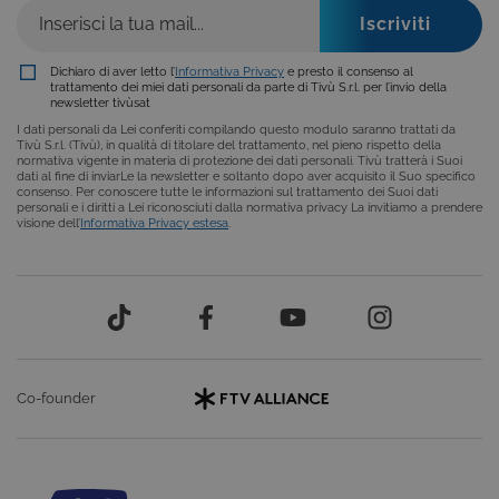
ricordare le
preferenze d
consenso su
cookie dei
Dichiaro di aver letto l’
Informativa Privacy
e presto il consenso al
visitatori. È
trattamento dei miei dati personali da parte di Tivù S.r.l. per l’invio della
necessario c
newsletter tivùsat
il banner dei
cookie di
I dati personali da Lei conferiti compilando questo modulo saranno trattati da
Cookie-
Tivù S.r.l. (Tivù), in qualità di titolare del trattamento, nel pieno rispetto della
Script.com
normativa vigente in materia di protezione dei dati personali. Tivù tratterà i Suoi
funzioni
dati al fine di inviarLe la newsletter e soltanto dopo aver acquisito il Suo specifico
correttament
consenso. Per conoscere tutte le informazioni sul trattamento dei Suoi dati
personali e i diritti a Lei riconosciuti dalla normativa privacy La invitiamo a prendere
ASP.NET_SessionId
Sessione
Cookie di
Microsoft
visione dell’
Informativa Privacy estesa
.
sessione del
Corporation
piattaforma 
dgtvi.tivu.tv
uso generale
utilizzato da
siti scritti co
tecnologie
basate su
Microsoft
.NET.
Solitamente
utilizzato pe
Co-founder
mantenere
una session
utente
anonimizzat
dal server.