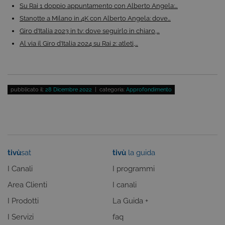
Su Rai 1 doppio appuntamento con Alberto Angela:…
COOKIE ANALITICI
Stanotte a Milano in 4K con Alberto Angela: dove…
COOKIE DI PROFILAZIONE
Giro d’Italia 2023 in tv: dove seguirlo in chiaro,…
Al via il Giro d’Italia 2024 su Rai 2: atleti,…
FUNZIONALITÀ
pubblicato il:
28 Dicembre 2022
| categoria:
Approfondimento
Cookie tecnici
Cookie analitici
Cookie di profilazione
Funzionalità
Questi cookie sono necessari per il corretto
funzionamento del nostro sito e non possono
essere disattivati. Vengono impostati solo in
tivù
sat
tivù
la guida
risposta ad azioni da te effettuate nel corso della
navigazione, che costituiscono una richiesta di
I Canali
I programmi
servizi ai sensi di legge, come la corretta
visualizzazione del sito e dei suoi contenuti.
Area Clienti
I canali
Inoltre, ti permetteranno di navigare sul sito
ricordando le scelte e in base ai criteri da te
I Prodotti
La Guida +
selezionati (es. lingua, prodotti presenti nel
carrello). È possibile impostare il browser per
I Servizi
faq
bloccare i cookie tecnici o essere avvisati
riguardo alla loro installazione, ma in tal caso