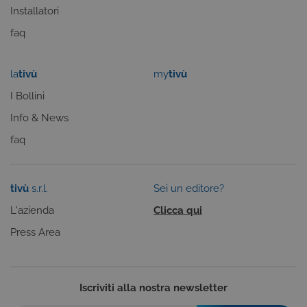
Installatori
alcune parti del sito non funzioneranno
correttamente. Questi cookie non archiviano, di
faq
norma, dati personali.
Provider /
Nome
Scadenza
Descrizione
Dominio
la
tivù
my
tivù
ASP.NET_SessionId
Sessione
Cookie di
Microsoft
sessione del
Corporation
I Bollini
piattaforma 
www.tivu.tv
uso generale
Info & News
utilizzato da
siti scritti co
faq
tecnologie
basate su
Microsoft
.NET.
Solitamente
tivù
s.r.l.
Sei un editore?
utilizzato pe
mantenere
una session
L'azienda
Clicca qui
utente
anonimizzat
Press Area
dal server.
CookieScriptConsent
6 mesi
Questo cook
CookieScript
viene
.tivu.tv
utilizzato dal
servizio
Iscriviti alla nostra newsletter
Cookie-
Script.com p