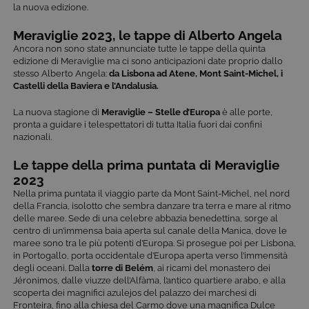
la nuova edizione.
Meraviglie 2023, le tappe di Alberto Angela
Ancora non sono state annunciate tutte le tappe della quinta
edizione di Meraviglie ma ci sono anticipazioni date proprio dallo
stesso Alberto Angela:
da Lisbona ad Atene, Mont Saint-Michel, i
Castelli della Baviera e l’Andalusia.
La nuova stagione di
Meraviglie – Stelle d’Europa
è alle porte,
pronta a guidare i telespettatori di tutta Italia fuori dai confini
nazionali.
Le tappe della prima puntata di Meraviglie
2023
Nella prima puntata il viaggio parte da Mont Saint-Michel, nel nord
della Francia, isolotto che sembra danzare tra terra e mare al ritmo
delle maree. Sede di una celebre abbazia benedettina, sorge al
centro di un’immensa baia aperta sul canale della Manica, dove le
maree sono tra le più potenti d’Europa. Si prosegue poi per Lisbona,
in Portogallo, porta occidentale d’Europa aperta verso l’immensità
degli oceani. Dalla
torre di Belém
, ai ricami del monastero dei
Jéronimos, dalle viuzze dell’Alfàma, l’antico quartiere arabo, e alla
scoperta dei magnifici azulejos del palazzo dei marchesi di
Fronteira, fino alla chiesa del Carmo dove una magnifica Dulce