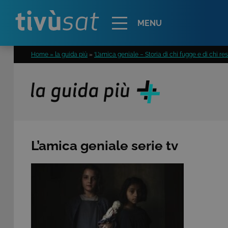
Alert
MENU
Home » la guida più
»
‘L’amica geniale – Storia di chi fugge e di chi res
L’amica geniale serie tv