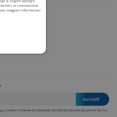
gli le singole tipologie
l banner, la continuazione
i; per maggiori informazioni
my
tivù
FUNZIONALITÀ
r
no impostati solo in
legge, come la corretta
se ai criteri da te
 essere avvisati riguardo alla
ano, di norma, dati
vacy
e presto il consenso al trattamento dei miei dati personali da parte di Tivù S.r.l.