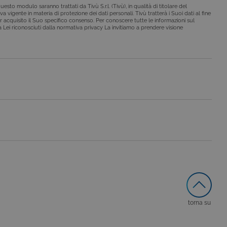
esto modulo saranno trattati da Tivù S.r.l. (Tivù), in qualità di titolare del
a vigente in materia di protezione dei dati personali. Tivù tratterà i Suoi dati al fine
r acquisito il Suo specifico consenso. Per conoscere tutte le informazioni sul
o da siti scritti con
i a Lei riconosciuti dalla normativa privacy La invitiamo a prendere visione
 per mantenere una
 per ricordare le
o che il banner dei cookie
o da siti scritti con
 per mantenere una
le preferenze dell'utente
nare se il visitatore del
nterfaccia di Youtube.
secondo la
hieste, limitando la
torna su
le visualizzazioni dei
lo stato della sessione.