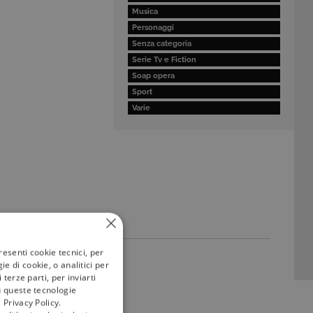
Musica
Personaggi
Senza categoria
Serie Tv e Fiction
Soap opera
Sport
Varie
resenti cookie tecnici, per
e di cookie, o analitici per
terze parti, per inviarti
u queste tecnologie
 Privacy Policy.