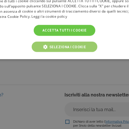
one di tutti i cookie cliccando sul pulsante ACCETTA TUTTI I COOKIE, oppure sce
ndo sull’apposito pulsante SELEZIONA I COOKIE. Clicca sulla "X" per chiudere i
n assenza di cookie o altri strumenti di tracciamento diversi da quelli tecnic
la
tivù
ostra Cookie Policy.
Leggi la cookie policy
I Bollini
ACCETTA TUTTI I COOKIE
Info & News
faq
SELEZIONA I COOKIE
NICI
COOKIE ANALITICI
COOKIE DI PROFILAZIONE
Cookie tecnici
Cookie analitici
Cookie di profilazione
Funzionalità
e?
Iscriviti alla nostra newslette
i per il corretto funzionamento del nostro sito e non possono essere disattivati. Vengo
ttuate nel corso della navigazione, che costituiscono una richiesta di servizi ai sensi di 
i suoi contenuti. Inoltre, ti permetteranno di navigare sul sito ricordando le scelte e in ba
otti presenti nel carrello). È possibile impostare il browser per bloccare i cookie tecnici o
l caso alcune parti del sito non funzioneranno correttamente. Questi cookie non archivi
Dichiaro di aver letto l’
Informativa Pri
per l’invio della newsletter tivùsat