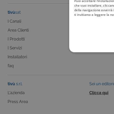
Puoi accettare l’installazi
che vuoi installare, clicca
della navigazione avverrà i
tivù
sat
tivù
la guida
ti invitiamo a leggere la n
I Canali
I programmi
Area Clienti
I canali
I Prodotti
La Guida +
I Servizi
faq
COOKIE TEC
Installatori
faq
tivù
s.r.l.
Sei un editor
Questi cookie sono necessar
risposta ad azioni da te effe
L'azienda
Clicca qui
visualizzazione del sito e de
selezionati (es. lingua, prod
Press Area
loro installazione, ma in ta
personali.