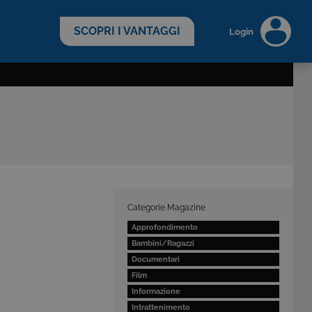
scopri di più >
SCOPRI I VANTAGGI
Login
Categorie Magazine
Approfondimento
Bambini/Ragazzi
Documentari
Film
Informazione
Intrattenimento