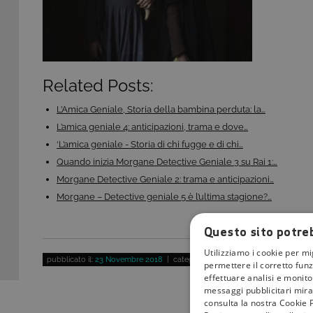
Related Posts:
L’Amica Geniale, Storia della bambina perduta: la…
L’amica geniale 4: anticipazioni, trama e dove…
‘L’amica geniale - Storia di chi fugge e di chi…
Quando inizia Morgane Detective Geniale 3 su Rai 1:…
Morgane Detective Geniale 2: trama e anticipazioni…
Morgane – Detective geniale 5 è l’ultima stagione?…
Questo sito potreb
Utilizziamo i cookie per mi
pubblicato il:
23 Novembre 2018
| categoria:
permettere il corretto funz
effettuare analisi e monitor
messaggi pubblicitari mirat
consulta la nostra Cookie P