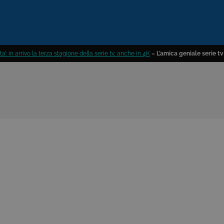
ta’: in arrivo la terza stagione della serie tv, anche in 4K
»
L’amica geniale serie tv