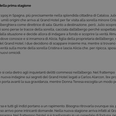
della prima stagione
1905 in Spagna, più precisamente nella splendida cittadina di Cataloa. Ju
 umili origini che arriva al Grand Hotel per far visita alla sorella minore Cri
alberghiera come direttrice di sala. Giunto a destinazione, però, Julio scopr
 sono perse le tracce della sorella, cacciata dall’albergo perché sospettata 
alla situazione e decide allora di indagare a fondo e scoprire la verità. R
, dove conosce e si innamora di Alicia, figlia della proprietaria dell’albergo
del Grand Hotel. I due decidono di scappare insieme ma, mentre si trovano 
erità sulla morte della sorella Cristina e lascia Alicia che, per ripicca, spos
nuovi omicidi.
 si cela dietro agli inquietanti delitti commessi nell’albergo. Nel frattemp
sta nuova indagine sui segreti del Grand Hotel legati a Carlos Alarcon, l’ex pr
n porta avanti la sua gravidanza, mentre Donna Teresa escogita un modo pe
a e tutti gli indizi portano a un rapimento. Bisogna ritrovarla ovunque sia
eso arrivo pone intricanti domande. Nella nuova stagione arriva infatti al G
compagna. Nel frattempo l’Hotel si è trasformato in un ospedale di fortuna, per