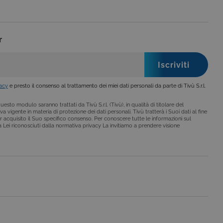
nare se il visitatore del
nterfaccia di Youtube.
secondo la
hieste, limitando la
le visualizzazioni dei
r
lo stato della sessione.
lo stato della sessione.
 che è un aggiornamento
a Google. Questo cookie
ero generato in modo
vacy
e presto il consenso al trattamento dei miei dati personali da parte di Tivù S.r.l.
di pagina in un sito e
 rapporti di analisi dei siti.
esto modulo saranno trattati da Tivù S.r.l. (Tivù), in qualità di titolare del
a vigente in materia di protezione dei dati personali. Tivù tratterà i Suoi dati al fine
iorna un valore univoco
r acquisito il Suo specifico consenso. Per conoscere tutte le informazioni sul
ia delle visualizzazioni di
i a Lei riconosciuti dalla normativa privacy La invitiamo a prendere visione
 che è un aggiornamento
a Google. Questo cookie
ero generato casualmente
 in un sito e utilizzato per
alisi dei siti. Per
ebbene sia