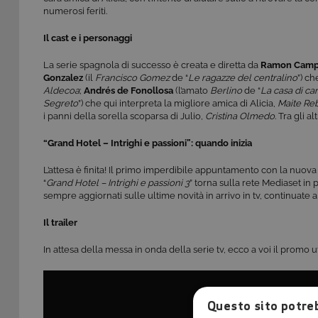
numerosi feriti.
Il cast e i personaggi
La serie spagnola di successo è creata e diretta da
Ramon Camp
Gonzalez
(il
Francisco Gomez
de “
Le ragazze del centralino
”) ch
Aldecoa
;
Andrés de Fonollosa
(l’amato
Berlino
de “
La casa di car
Segreto
”) che qui interpreta la migliore amica di Alicia,
Maite Re
i panni della sorella scoparsa di Julio,
Cristina Olmedo
. Tra gli a
“Grand Hotel – Intrighi e passioni”: quando inizia
L’attesa è finita! Il primo imperdibile appuntamento con la nuova
“
Grand Hotel – Intrighi e passioni 3
” torna sulla rete Mediaset in
sempre aggiornati sulle ultime novità in arrivo in tv, continuate 
Il trailer
In attesa della messa in onda della serie tv, ecco a voi il promo u
Questo sito potreb