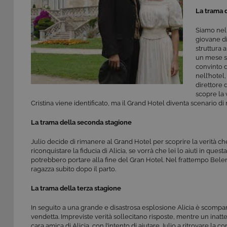
La trama 
Siamo nel 
giovane di
struttura 
un mese si
convinto d
nell’hotel
direttore 
scopre la v
Cristina viene identificato, ma il Grand Hotel diventa scenario di 
La trama della seconda stagione
Julio decide di rimanere al Grand Hotel per scoprire la verità che
riconquistare la fiducia di Alicia, se vorrà che lei lo aiuti in que
potrebbero portare alla fine del Gran Hotel. Nel frattempo Bele
ragazza subito dopo il parto.
La trama della terza stagione
In seguito a una grande e disastrosa esplosione Alicia è scompars
vendetta. Impreviste verità sollecitano risposte, mentre un inatt
cara amica di Alicia, con l’intento di aiutare Julio a ritrovare la 