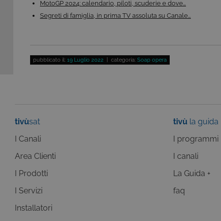
risposta ad azioni da te effe
MotoGP 2024: calendario, piloti, scuderie e dove…
visualizzazione del sito e de
Segreti di famiglia, in prima TV assoluta su Canale…
selezionati (es. lingua, prod
loro installazione, ma in ta
personali.
Pr
Nome
D
pubblicato il:
19 Luglio 2022
| categoria:
Soap opera
ASP.NET_SessionId
Mi
C
ww
CookieScriptConsent
Co
.t
tivù
sat
tivù
la guida
ASP.NET_SessionId
Mi
C
I Canali
I programmi
dg
Area Clienti
I canali
I Prodotti
La Guida +
I Servizi
faq
Pr
Nome
Do
Installatori
Provi
Nome
VISITOR_INFO1_LIVE
Go
Domi