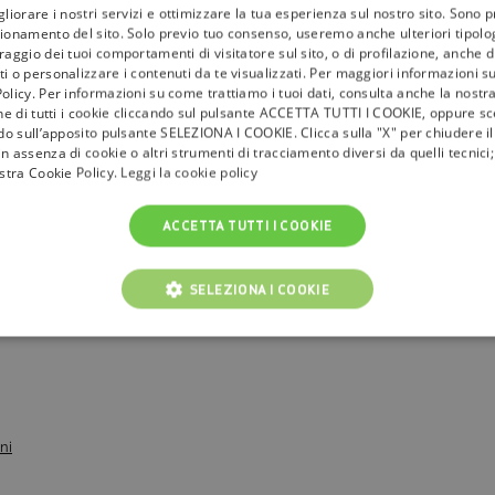
gliorare i nostri servizi e ottimizzare la tua esperienza sul nostro sito. Sono p
ionamento del sito. Solo previo tuo consenso, useremo anche ulteriori tipologi
aggio dei tuoi comportamenti di visitatore sul sito, o di profilazione, anche di 
i o personalizzare i contenuti da te visualizzati. Per maggiori informazioni s
olicy. Per informazioni su come trattiamo i tuoi dati, consulta anche la nostra
one di tutti i cookie cliccando sul pulsante ACCETTA TUTTI I COOKIE, oppure sce
ndo sull’apposito pulsante SELEZIONA I COOKIE. Clicca sulla "X" per chiudere i
n assenza di cookie o altri strumenti di tracciamento diversi da quelli tecnic
ostra Cookie Policy.
Leggi la cookie policy
ACCETTA TUTTI I COOKIE
SELEZIONA I COOKIE
NICI
COOKIE ANALITICI
COOKIE DI PROFILAZIONE
Cookie tecnici
Cookie analitici
Cookie di profilazione
Funzionalità
ni
i per il corretto funzionamento del nostro sito e non possono essere disattivati. Vengo