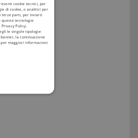
resenti cookie tecnici, per
e di cookie, o analitici per
terze parti, per inviarti
u queste tecnologie
 Privacy Policy.
gli le singole tipologie
l banner, la continuazione
i; per maggiori informazioni
FUNZIONALITÀ
no impostati solo in