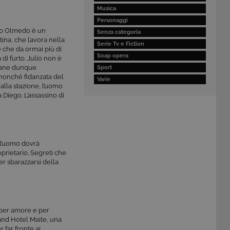
Musica
Personaggi
lio Olmedo è un
Senza categoria
stina, che lavora nella
Serie Tv e Fiction
e che da ormai più di
Soap opera
di furto. Julio non è
imane dunque
Sport
, nonché fidanzata del
Varie
alla stazione, l’uomo
a Diego. L’assassino di
o l’uomo dovrà
oprietario. Segreti che
r sbarazzarsi della
, per amore e per
rand Hotel Maite, una
 far fronte ai