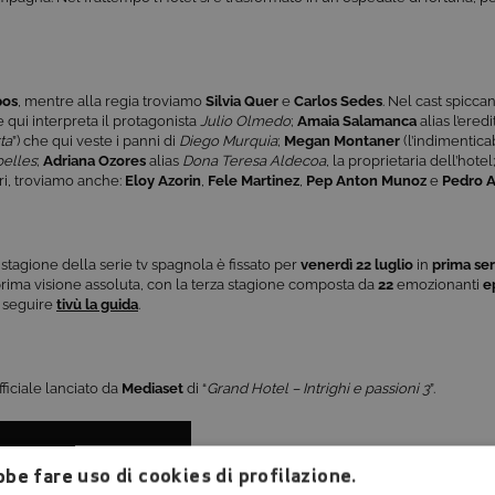
os
, mentre alla regia troviamo
Silvia Quer
e
Carlos Sedes
. Nel cast spiccan
e qui interpreta il protagonista
Julio Olmedo
;
Amaia
Salamanca
alias l’ered
ta
”) che qui veste i panni di
Diego Murquia
;
Megan Montaner
(l’indimentica
belles
;
Adriana
Ozores
alias
Dona Teresa Aldecoa
, la proprietaria dell’hotel
ltri, troviamo anche:
Eloy Azorin
,
Fele
Martinez
,
Pep Anton
Munoz
e
Pedro 
 stagione della serie tv spagnola è fissato per
venerdì 22 luglio
in
prima ser
 prima visione assoluta, con la terza stagione composta da
22
emozionanti
e
a seguire
tivù la guida
.
fficiale lanciato da
Mediaset
di “
Grand Hotel – Intrighi e passioni 3
”.
be fare uso di cookies di profilazione.