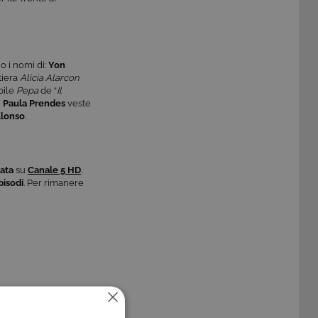
o i nomi di:
Yon
itiera
Alicia Alarcon
bile
Pepa
de “
Il
;
Paula Prendes
veste
Alonso
.
ata
su
Canale 5 HD
.
pisodi
. Per rimanere