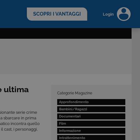
scopri di più >
SCOPRI I VANTAGGI
Login
e ultima
Categorie Magazine
Approfondimento
Bambini/Ragazzi
sionante serie crime
Documentari
a sbarcare in prima
mmatico incontra quello
Film
l cast, i personaggi,
Informazione
Intrattenimento