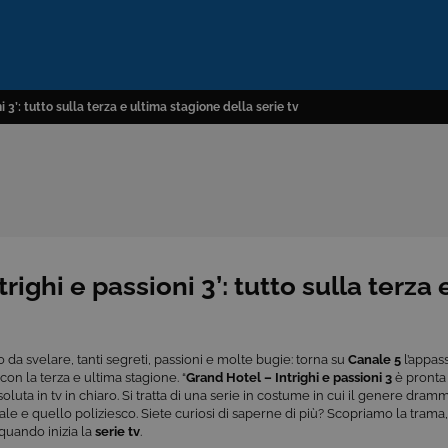
 3’: tutto sulla terza e ultima stagione della serie tv
righi e passioni 3’: tutto sulla terza 
 da svelare, tanti segreti, passioni e molte bugie: torna su
Canale 5
l’appas
con la terza e ultima stagione. “
Grand
Hotel – Intrighi e passioni 3
è pronta 
soluta in tv in chiaro. Si tratta di una serie in costume in cui il genere dra
le e quello poliziesco. Siete curiosi di saperne di più? Scopriamo la trama, i
e quando inizia la
serie tv
.