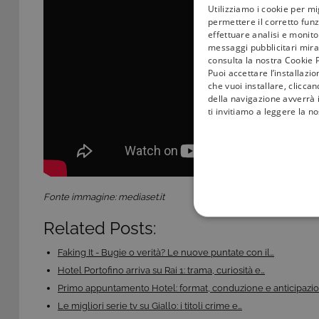
Utilizziamo i cookie per mi
permettere il corretto funz
effettuare analisi e monitor
messaggi pubblicitari mirat
consulta la nostra Cookie P
Puoi accettare l’installazi
che vuoi installare, clicca
della navigazione avverrà i
ti invitiamo a leggere la n
Fonte immagine: mediaset.it
COOKIE TEC
Related Posts:
Faking It - Bugie o verità? Le nuove puntate con il…
Hotel Portofino arriva su Rai 1: trama, curiosità e…
Primo appuntamento Hotel: format, conduzione e anticipazio
Le migliori serie tv su Giallo: i titoli crime e…
Questi cookie sono necessar