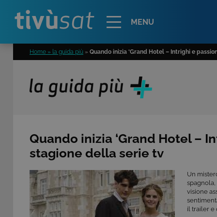
Alert
MENU
Home » la guida più
»
Quando inizia ‘Grand Hotel – Intrighi e passioni
Quando inizia ‘Grand Hotel – Int
stagione della serie tv
Un mistero
spagnola, 
visione as
sentimenta
il trailer 