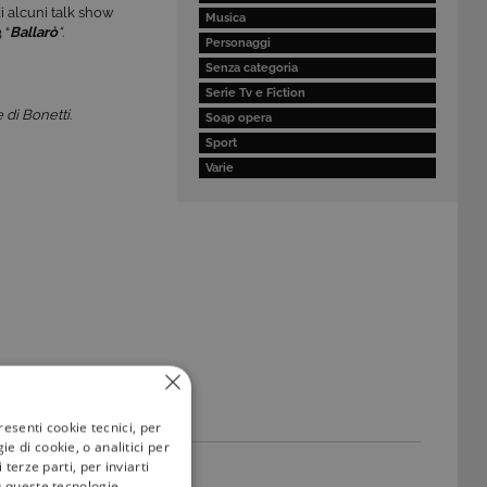
i alcuni talk show
Musica
3
“
Ballarò
“
.
Personaggi
Senza categoria
Serie Tv e Fiction
e di Bonetti
.
Soap opera
Sport
Varie
resenti cookie tecnici, per
e di cookie, o analitici per
terze parti, per inviarti
u queste tecnologie