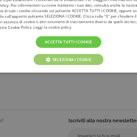
olicy. Per informazioni su come trattiamo i tuoi dati, consulta anche la nostra
one di tutti i cookie cliccando sul pulsante ACCETTA TUTTI I COOKIE, oppure sce
ndo sull’apposito pulsante SELEZIONA I COOKIE. Clicca sulla "X" per chiudere i
n assenza di cookie o altri strumenti di tracciamento diversi da quelli tecnic
ostra Cookie Policy.
Leggi la cookie policy
la
tivù
ACCETTA TUTTI I COOKIE
I Bollini
Info & News
SELEZIONA I COOKIE
faq
NICI
COOKIE ANALITICI
COOKIE DI PROFILAZIONE
Cookie tecnici
Cookie analitici
Cookie di profilazione
Funzionalità
i per il corretto funzionamento del nostro sito e non possono essere disattivati. Vengo
ttuate nel corso della navigazione, che costituiscono una richiesta di servizi ai sensi di 
e?
Iscriviti alla nostra newslette
i suoi contenuti. Inoltre, ti permetteranno di navigare sul sito ricordando le scelte e in ba
otti presenti nel carrello). È possibile impostare il browser per bloccare i cookie tecnici o
l caso alcune parti del sito non funzioneranno correttamente. Questi cookie non archivi