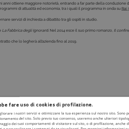
mi anni ottiene maggiore notorietà, entrando a far parte della conduzione d
 programmi di attualità ed economia, tra i quali il programma in onda su
Rai 
e servizi di inchiesta a dibattito tra gli ospiti in studio.
e
La Fabbrica degli Ignoranti
. Nel 2014 esce il suo primo romanzo,
Il confin
tratto che lo legherà all’azienda fino al 2019.
be fare uso di cookies di profilazione.
gliorare i nostri servizi e ottimizzare la tua esperienza sul nostro sito. Sono p
ionamento del sito. Solo previo tuo consenso, useremo anche ulteriori tipologi
aggio dei tuoi comportamenti di visitatore sul sito, o di profilazione, anche di 
i o personalizzare i contenuti da te visualizzati. Per maggiori informazioni s