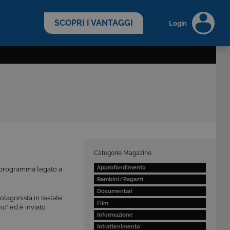
scopri di più >
SCOPRI I VANTAGGI
Login
Categorie Magazine
Approfondimento
, programma legato a
Bambini/Ragazzi
Documentari
otagonista in testate
Film
no
” ed è inviato
Informazione
Intrattenimento