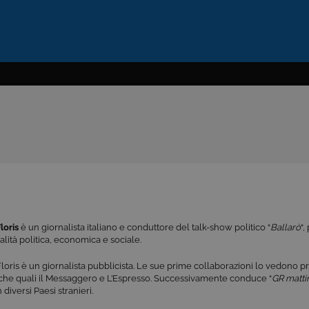
loris
è un giornalista italiano e conduttore del talk-show politico “
Ballarò
“
ualità politica, economica e sociale.
loris è un giornalista pubblicista. Le sue prime collaborazioni lo vedono pr
iche quali il Messaggero e L’Espresso. Successivamente conduce “
GR matti
 diversi Paesi stranieri.