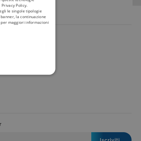
 Privacy Policy.
gli le singole tipologie
l banner, la continuazione
i; per maggiori informazioni
my
tivù
FUNZIONALITÀ
no impostati solo in
legge, come la corretta
r
se ai criteri da te
 essere avvisati riguardo alla
ano, di norma, dati