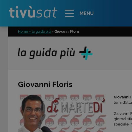
Alert
MENU
Home » la guida più
»
Giovanni Floris
Giovanni Floris
Giovanni F
temi d’att
Giovanni F
giornalist
speciale in