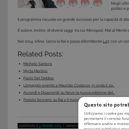
Negli ulti
politici e
Il programma riscuote un grande successo per la capacità di alternar
È autore, inoltre, di diversi saggi, tra cui
Monopoli, Mal di Merito
Nel 2014, infine, lascia la Rai e passa all’emittente
La7
, con un con
Related Posts:
Michele Santoro
Myrta Merlino
Paolo Del Debbio
L’omaggio-evento a Maurizio Costanzo, in onda il 20…
Accordi e Disaccordi: su Nove la nuova edizione del…
Popolo Sovrano: su Rai 2 il nuovo talk show con…
Questo sito potreb
Utilizziamo i cookie per mi
permettere il corretto funz
effettuare analisi e monitor
pubblicato il:
5 Gennaio 2015
| categoria:
Personaggi
messaggi pubblicitari mirat