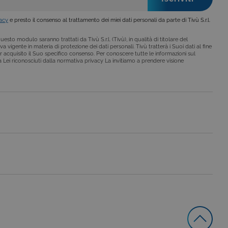
vacy
e presto il consenso al trattamento dei miei dati personali da parte di Tivù S.r.l.
o da siti scritti con
esto modulo saranno trattati da Tivù S.r.l. (Tivù), in qualità di titolare del
 per mantenere una
a vigente in materia di protezione dei dati personali. Tivù tratterà i Suoi dati al fine
r acquisito il Suo specifico consenso. Per conoscere tutte le informazioni sul
i a Lei riconosciuti dalla normativa privacy La invitiamo a prendere visione
 per ricordare le
o che il banner dei cookie
o da siti scritti con
 per mantenere una
le preferenze dell'utente
nare se il visitatore del
nterfaccia di Youtube.
secondo la
hieste, limitando la
le visualizzazioni dei