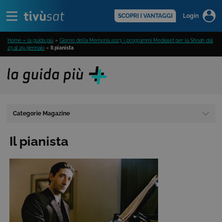
Alert
scopri di più >
SCOPRI I VANTAGGI
Login
Home » la guida più
»
Giorno della Memoria 2023: i programmi Mediaset per la Shoah dal
23 al 29 gennaio
»
Il pianista
Categorie Magazine
Il pianista