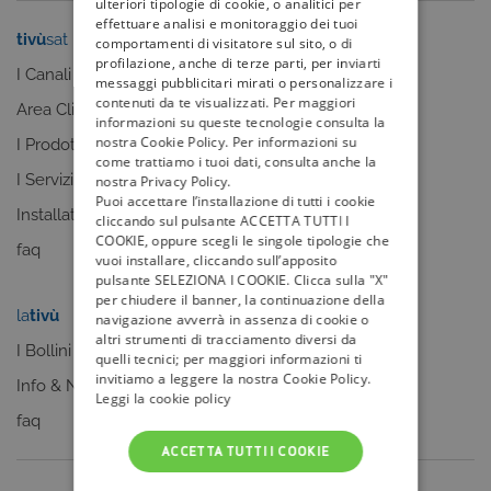
ulteriori tipologie di cookie, o analitici per
effettuare analisi e monitoraggio dei tuoi
tivù
sat
tivù
la guida
comportamenti di visitatore sul sito, o di
profilazione, anche di terze parti, per inviarti
I Canali
I programmi
messaggi pubblicitari mirati o personalizzare i
contenuti da te visualizzati. Per maggiori
Area Clienti
I canali
informazioni su queste tecnologie consulta la
nostra Cookie Policy. Per informazioni su
I Prodotti
La Guida +
come trattiamo i tuoi dati, consulta anche la
I Servizi
faq
nostra Privacy Policy.
Puoi accettare l’installazione di tutti i cookie
Installatori
cliccando sul pulsante ACCETTA TUTTI I
COOKIE, oppure scegli le singole tipologie che
faq
vuoi installare, cliccando sull’apposito
pulsante SELEZIONA I COOKIE. Clicca sulla "X"
per chiudere il banner, la continuazione della
la
tivù
my
tivù
navigazione avverrà in assenza di cookie o
altri strumenti di tracciamento diversi da
I Bollini
quelli tecnici; per maggiori informazioni ti
invitiamo a leggere la nostra Cookie Policy.
Info & News
Leggi la cookie policy
faq
ACCETTA TUTTI I COOKIE