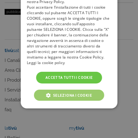
nostra Privacy Policy.
Puoi accettare l’installazione di tutti i cookie
pubblicato il:
26 Aprile 2015
| categoria:
Personaggi
cliccando sul pulsante ACCETTA TUTTI I
COOKIE, oppure scegli le singole tipologie che
vuoi installare, cliccando sull’apposito
pulsante SELEZIONA I COOKIE. Clicca sulla "X"
per chiudere il banner, la continuazione della
navigazione avverrà in assenza di cookie o
altri strumenti di tracciamento diversi da
tivù
sat
tivù
la guida
quelli tecnici; per maggiori informazioni ti
invitiamo a leggere la nostra Cookie Policy.
I Canali
I programmi
Leggi la cookie policy
Area Clienti
I canali
ACCETTA TUTTI I COOKIE
I Prodotti
La Guida +
I Servizi
faq
SELEZIONA I COOKIE
Installatori
faq
COOKIE TECNICI
COOKIE ANALITICI
la
tivù
my
tivù
COOKIE DI PROFILAZIONE
I Bollini