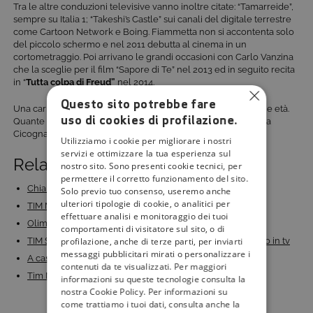
Tra le altre conduzioni televisive vanno inoltre citate: “Tamarreide”,
sempre su Italia 1; “Takeshi’s Castle” sui canali del digitale terrestre
come Cartoon Network e Boing. Fiammetta non si accontenta solo
del piccolo schermo e nel 2011 debutta al cinema in un
cortometraggio. Poi arrivano le grandi occasioni con Carlo Vanzina
che la sceglie per il film “Sapore di Te” nel 2013 ed in seguito recita
in “
Tutta colpa di Freud”
nel 2014.
Questo sito potrebbe fare
Una carriera ricca di importanti risultati nonostante la giovane età.
uso di cookies di profilazione.
Quante sorprese sarà ancora in grado di riservarci Fiammetta
Cicogna?
Utilizziamo i cookie per migliorare i nostri
servizi e ottimizzare la tua esperienza sul
Related Posts:
nostro sito. Sono presenti cookie tecnici, per
permettere il corretto funzionamento del sito.
Chiambretti torna in Rai con “Donne sull’orlo di una…
Solo previo tuo consenso, useremo anche
ulteriori tipologie di cookie, o analitici per
TIM Music Awards 2023 in diretta su Rai 1: artisti,…
effettuare analisi e monitoraggio dei tuoi
Olimpiadi di Parigi 2024: numeri, protagonisti e…
comportamenti di visitatore sul sito, o di
profilazione, anche di terze parti, per inviarti
TIM Summer Hits 2023: dove e quando vedere il concerto in tv
messaggi pubblicitari mirati o personalizzare i
A casa tutti bene: la serie di Muccino per la prima…
contenuti da te visualizzati. Per maggiori
Tim Music Awards 2024: all’Arena di Verona due…
informazioni su queste tecnologie consulta la
nostra Cookie Policy. Per informazioni su
come trattiamo i tuoi dati, consulta anche la