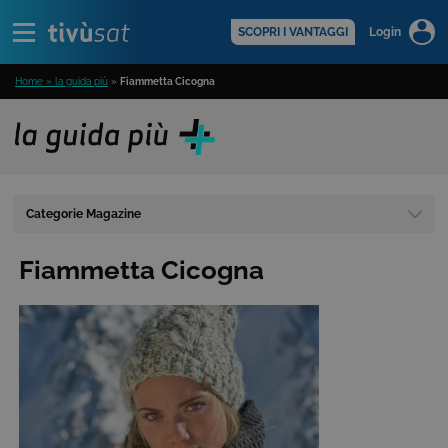
Alert
scopri di più >
SCOPRI I VANTAGGI
Login
Home » la guida più
»
Fiammetta Cicogna
Categorie Magazine
Fiammetta Cicogna