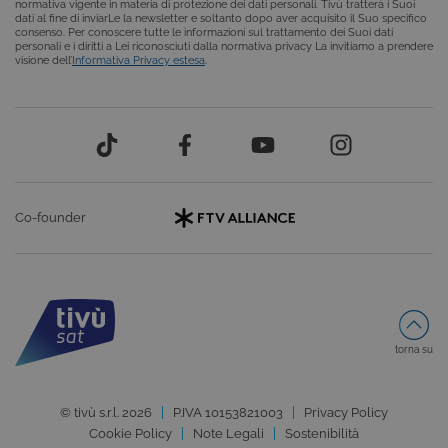
normativa vigente in materia di protezione dei dati personali. Tivù tratterà i Suoi
Provider /
Nome
Scadenza
Descrizione
dati al fine di inviarLe la newsletter e soltanto dopo aver acquisito il Suo specifico
Dominio
consenso. Per conoscere tutte le informazioni sul trattamento dei Suoi dati
personali e i diritti a Lei riconosciuti dalla normativa privacy La invitiamo a prendere
ASP.NET_SessionId
Sessione
Cookie di
Microsoft
visione dell’
Informativa Privacy estesa
.
sessione del
Corporation
piattaforma 
www.tivu.tv
uso generale
utilizzato da
siti scritti co
tecnologie
basate su
Microsoft
.NET.
Solitamente
utilizzato pe
Co-founder
mantenere
una session
utente
anonimizzat
dal server.
CookieScriptConsent
6 mesi
Questo cook
CookieScript
viene
.tivu.tv
utilizzato dal
servizio
torna su
Cookie-
Script.com p
ricordare le
preferenze d
© tivù s.r.l. 2026
P.IVA 10153821003
Privacy Policy
consenso su
cookie dei
Cookie Policy
Note Legali
Sostenibilità
visitatori. È