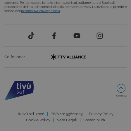
Microsoft
consenso. Per conoscere tutte le informazioni sul trattamento dei Suoi dati
.NET.
personali e i diritti a Lei riconosciuti dalla normativa privacy La invitiamo a prendere
Solitamente
visione dell’
Informativa Privacy estesa
.
utilizzato pe
mantenere
una session
utente
anonimizzat
dal server.
Co-founder
Provider /
Nome
Scadenza
Descrizione
torna su
Dominio
VISITOR_INFO1_LIVE
6 mesi
Questo
Google LLC
cookie è
.youtube.com
© tivù s.r.l. 2026
P.IVA 10153821003
Privacy Policy
impostato d
Youtube per
Cookie Policy
Note Legali
Sostenibilità
tenere tracci
delle
Provider /
preferenze