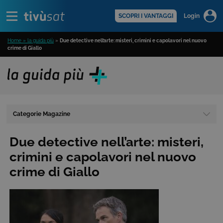
Alert
scopri di più >
SCOPRI I VANTAGGI
Login
Home » la guida più
»
Due detective nell’arte: misteri, crimini e capolavori nel nuovo
crime di Giallo
Categorie Magazine
Due detective nell’arte: misteri,
crimini e capolavori nel nuovo
crime di Giallo