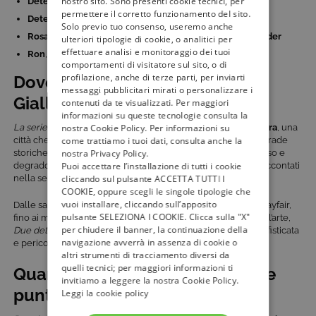
nostro sito. Sono presenti cookie tecnici, per
Detective Mick Palmer
è interpretato da
Stephen Moyer
permettere il corretto funzionamento del sito.
Detective Shazia Malik
è interpretata da
Nina Singh
Solo previo tuo consenso, useremo anche
Rosa
, curatrice di museo, è interpretata da
Sarah Alexander
ulteriori tipologie di cookie, o analitici per
effettuare analisi e monitoraggio dei tuoi
Ron
, il padre di Mick, è interpretato da
Larry Lamb
comportamenti di visitatore sul sito, o di
profilazione, anche di terze parti, per inviarti
Dove è stata girata la serie di
messaggi pubblicitari mirati o personalizzare i
Giallo?
contenuti da te visualizzati. Per maggiori
informazioni su queste tecnologie consulta la
La serie Due detective nell’arte
è ambientata e girata a
Londra
, una
nostra Cookie Policy. Per informazioni su
città che si trasforma in un vero e proprio personaggio. Le strade
come trattiamo i tuoi dati, consulta anche la
storiche, i musei, le gallerie e i quartieri in cui convivono lusso e
nostra Privacy Policy.
degrado offrono uno sfondo perfetto per i crimini artistici raccontati
Puoi accettare l’installazione di tutti i cookie
nella serie.
cliccando sul pulsante ACCETTA TUTTI I
COOKIE, oppure scegli le singole tipologie che
vuoi installare, cliccando sull’apposito
Dalle sale della National Gallery alle aste più esclusive di Mayfair,
pulsante SELEZIONA I COOKIE. Clicca sulla "X"
fino ai magazzini nascosti dove si muove il mercato nero dell’arte,
per chiudere il banner, la continuazione della
Due detective nell’arte
cattura la doppia anima di Londra: sofisticata
navigazione avverrà in assenza di cookie o
e pericolosa, colta e criminale allo stesso tempo.
altri strumenti di tracciamento diversi da
quelli tecnici; per maggiori informazioni ti
Quando e dove vanno in onda le
invitiamo a leggere la nostra Cookie Policy.
puntate
Leggi la cookie policy