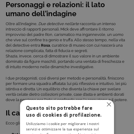
Personaggi e relazioni: il lato
umano dell’indagine
Oltre all’indagine,
Due detective nell’arte
racconta un intenso
intreccio di rapporti personali. Mick deve affrontare il ritorno
improvviso del padre Ron, carismatico ma ingannevole, un uomo
che vive sul confine tra genio e truffa. Allo stesso tempo, nella vita
del detective entra
Rosa
, curatrice di museo con cui nascerà una
relazione complicata, fatta di fiducia e segreti.
Shazia, invece, cerca di dimostrare il suo valore in un ambiente
dominato da figure maschili, portando una ventata di freschezza e
di intuito moderno nelle dinamiche investigative.
I due protagonisti, così diversi per metodo e personalità, finiscono
per formare una squadra affiatata: lui più riflessivo e intuitivo, lei più
istintiva e diretta. Un equilibrio che diventa la chiave per svelare
verità celate dietro collezioni private, case d’asta e ambienti dorati
dove la passione per l’arte si confonde con la corruzione e il potere.
Questo sito potrebbe fare
Il cast
uso di cookies di profilazione.
Ecco gli interpreti principali di
Due detective nell’arte
:
Utilizziamo i cookie per migliorare i nostri
servizi e ottimizzare la tua esperienza sul