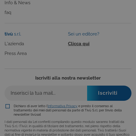
Info & News
utente
anonimizzat
faq
dal server.
CookieScriptConsent
6 mesi
Questo cook
CookieScript
viene
.tivu.tv
utilizzato dal
tivù
s.r.l.
Sei un editore?
servizio
Cookie-
Script.com p
L'azienda
Clicca qui
ricordare le
preferenze d
Press Area
consenso su
cookie dei
visitatori. È
necessario c
il banner dei
cookie di
Iscriviti alla nostra newsletter
Cookie-
Script.com
funzioni
correttament
ASP.NET_SessionId
Sessione
Cookie di
Microsoft
Dichiaro di aver letto l’
Informativa Privacy
e presto il consenso al
sessione del
Corporation
trattamento dei miei dati personali da parte di Tivù S.r.l. per l’invio della
piattaforma 
dgtvi.tivu.tv
newsletter tivùsat
uso generale
utilizzato da
I dati personali da Lei conferiti compilando questo modulo saranno trattati da
siti scritti co
Tivù S.r.l. (Tivù), in qualità di titolare del trattamento, nel pieno rispetto della
tecnologie
normativa vigente in materia di protezione dei dati personali. Tivù tratterà i Suoi
basate su
dati al fine di inviarLe la newsletter e soltanto dopo aver acquisito il Suo specifico