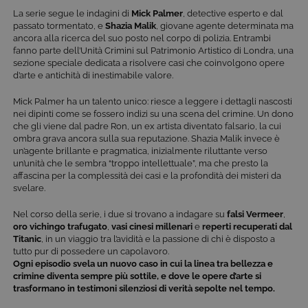
La serie segue le indagini di
Mick Palmer
, detective esperto e dal
passato tormentato, e
Shazia Malik
, giovane agente determinata ma
ancora alla ricerca del suo posto nel corpo di polizia. Entrambi
fanno parte dell’Unità Crimini sul Patrimonio Artistico di Londra, una
sezione speciale dedicata a risolvere casi che coinvolgono opere
d’arte e antichità di inestimabile valore.
Mick Palmer ha un talento unico: riesce a leggere i dettagli nascosti
nei dipinti come se fossero indizi su una scena del crimine. Un dono
che gli viene dal padre Ron, un ex artista diventato falsario, la cui
ombra grava ancora sulla sua reputazione. Shazia Malik invece è
un’agente brillante e pragmatica, inizialmente riluttante verso
un’unità che le sembra “troppo intellettuale”, ma che presto la
affascina per la complessità dei casi e la profondità dei misteri da
svelare.
Nel corso della serie, i due si trovano a indagare su
falsi Vermeer
,
oro vichingo trafugato
,
vasi cinesi millenari
e
reperti recuperati dal
Titanic
, in un viaggio tra l’avidità e la passione di chi è disposto a
tutto pur di possedere un capolavoro.
Ogni episodio svela un nuovo caso in cui la linea tra bellezza e
crimine diventa sempre più sottile, e dove le opere d’arte si
trasformano in testimoni silenziosi di verità sepolte nel tempo.