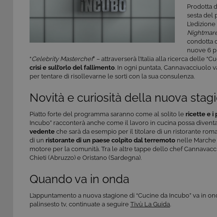
Prodotta d
sesta del
L’edizione
Nightmar
condotta 
nuove 6 p
“
Celebrity Masterchef
” – attraverserà l’Italia alla ricerca delle 
crisi
e sull’orlo del fallimento
. In ogni puntata, Cannavacciuolo val
per tentare di risollevarne le sorti con la sua consulenza.
Novità e curiosità della nuova stag
Piatto forte del programma saranno come al solito le
ricette e i
Incubo” racconterà anche come il lavoro in cucina possa diventa
vedente
che sarà da esempio per il titolare di un ristorante roma
di un
ristorante di un paese colpito dal terremoto
nelle Marche c
motore per la comunità. Tra le altre tappe dello chef Cannavacciu
Chieti (Abruzzo) e Oristano (Sardegna).
Quando va in onda
L’appuntamento a nuova stagione di “Cucine da Incubo” va in o
palinsesto tv, continuate a seguire
Tivù La Guida
.