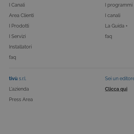
I Canali
I programmi
Area Clienti
I canali
Questi cookie sono necessar
I Prodotti
La Guida +
risposta ad azioni da te effe
visualizzazione del sito e de
I Servizi
faq
selezionati (es. lingua, prod
loro installazione, ma in ta
Installatori
personali.
faq
Pr
Nome
D
ASP.NET_SessionId
Mi
C
tivù
s.r.l.
Sei un editor
ww
CookieScriptConsent
L'azienda
Clicca qui
Co
.t
Press Area
ASP.NET_SessionId
Mi
C
dg