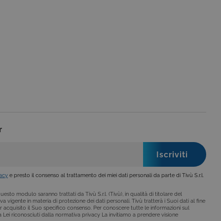
no impostati solo in
legge, come la corretta
se ai criteri da te
 essere avvisati riguardo alla
ano, di norma, dati
o da siti scritti con
 per mantenere una
r
 per ricordare le
o che il banner dei cookie
o da siti scritti con
vacy
e presto il consenso al trattamento dei miei dati personali da parte di Tivù S.r.l.
 per mantenere una
esto modulo saranno trattati da Tivù S.r.l. (Tivù), in qualità di titolare del
a vigente in materia di protezione dei dati personali. Tivù tratterà i Suoi dati al fine
r acquisito il Suo specifico consenso. Per conoscere tutte le informazioni sul
i a Lei riconosciuti dalla normativa privacy La invitiamo a prendere visione