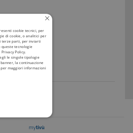
resenti cookie tecnici, per
e di cookie, o analitici per
terze parti, per inviarti
u queste tecnologie
 Privacy Policy.
gli le singole tipologie
l banner, la continuazione
i; per maggiori informazioni
FUNZIONALITÀ
my
tivù