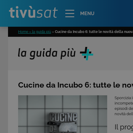
Alert
MENU
Home » la guida più
»
Cucine da Incubo 6: tutte le novità della nuo
Cucine da Incubo 6: tutte le no
Sporcizia 
incompeten
episodi d
novità del
Il pr