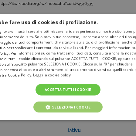
https://it.wikipedia.org/w/index.php?curid=4546535
be fare uso di cookies di profilazione.
gliorare i nostri servizi e ottimizzare la tua esperienza sul nostro sito. Sono p
ionamento del sito. Solo previo tuo consenso, useremo anche ulteriori tipologi
aggio dei tuoi comportamenti di visitatore sul sito, o di profilazione, anche di 
i o personalizzare i contenuti da te visualizzati. Per maggiori informazioni s
olicy. Per informazioni su come trattiamo i tuoi dati, consulta anche la nostra
one di tutti i cookie cliccando sul pulsante ACCETTA TUTTI I COOKIE, oppure sce
ndo sull’apposito pulsante SELEZIONA I COOKIE. Clicca sulla "X" per chiudere i
n assenza di cookie o altri strumenti di tracciamento diversi da quelli tecnic
ostra Cookie Policy.
Leggi la cookie policy
ACCETTA TUTTI I COOKIE
SELEZIONA I COOKIE
NICI
COOKIE ANALITICI
COOKIE DI PROFILAZIONE
la
tivù