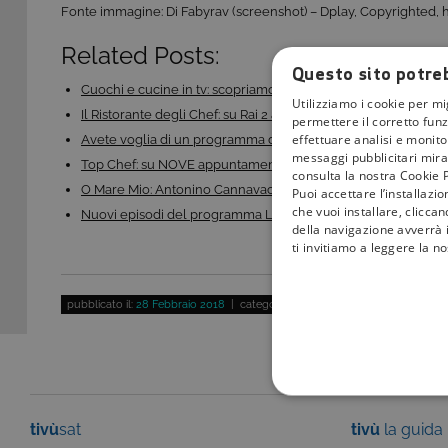
Fonte immagine: Di Fabyrav (screenshot) – Dplay, Copyrighted, 
Related Posts:
Questo sito potreb
Cuochi e cucine in tv: scopriamo quali sono i 7 chef…
Utilizziamo i cookie per mi
Il Ristorante degli Chef: su Rai 2 arriva il nuovo…
permettere il corretto funz
effettuare analisi e monitor
Avete voglia di un programma di cucina: c’è Real Time!
messaggi pubblicitari mirat
Top Chef: su NOVE appuntamento con la seconda stagione
consulta la nostra Cookie P
O Mare Mio: Antonino Cannavacciuolo torna su NOVE…
Puoi accettare l’installazi
che vuoi installare, clicca
Nuovi episodi del programma Little Big Italy: alla…
della navigazione avverrà i
ti invitiamo a leggere la n
pubblicato il:
28 Febbraio 2018
| categoria:
Intrattenimento
COOKIE TEC
tivù
sat
tivù
la guida