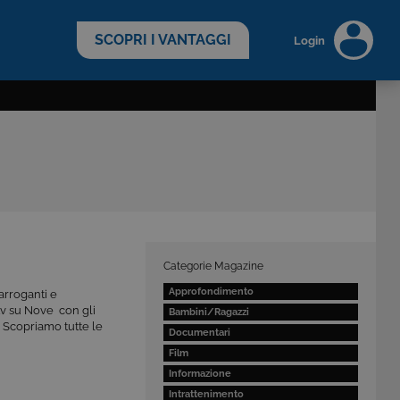
scopri di più >
SCOPRI I VANTAGGI
Login
Categorie Magazine
Approfondimento
arroganti e
 tv su Nove con gli
Bambini/Ragazzi
 Scopriamo tutte le
Documentari
Film
Informazione
Intrattenimento