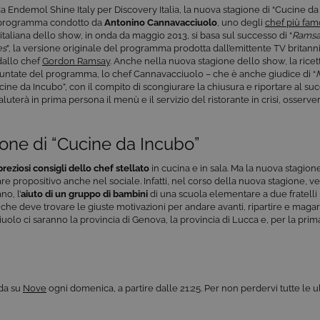
a Endemol Shine Italy per Discovery Italia, la nuova stagione di “Cucine da I
 programma condotto da
Antonino Cannavacciuolo
, uno degli
chef più famo
 italiana dello show, in onda da maggio 2013, si basa sul successo di “
Ramsay
es
”, la versione originale del programma prodotta dall’emittente TV britan
dallo chef
Gordon Ramsay
. Anche nella nuova stagione dello show, la ricet
untate del programma, lo chef Cannavacciuolo – che è anche giudice di “
“Cucine da Incubo”, con il compito di scongiurare la chiusura e riportare al su
uterà in prima persona il menù e il servizio del ristorante in crisi, osserverà
ione di “Cucine da Incubo”
 preziosi consigli dello chef
stellato
in cucina e in sala. Ma la nuova stagion
re propositivo anche nel sociale. Infatti, nel corso della nuova stagione,
no, l’
aiuto di un gruppo di bambini
di una scuola elementare a due fratelli ri
he deve trovare le giuste motivazioni per andare avanti, ripartire e magari
olo ci saranno la provincia di Genova, la provincia di Lucca e, per la prima
nda su
Nove
ogni domenica, a partire dalle 21:25. Per non perdervi tutte le u