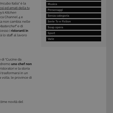
ncubo Italia” è la
Musica
si ed amati della tv
.
Personaggi
’s Kitchen
Senza categoria
nica Channel 4 e
ta non cambia: nelle
Serie Tv e Fiction
Masterchef
” e di
Soap opera
ccesso
i
ristoranti in
Sport
 lo staff al lavoro
Varie
e di “Cucine da
 vedremo
uno chef non
storatori e la storia
 trasformarsi in un
 volta, le province di
ltime novità del