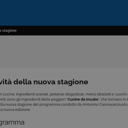
va stagione
vità della nuova stagione
in cucina, ingredienti avariati, pietanze disgustose, menù obsoleti e cuochi 
ti: sono gli ingredienti delle peggiori “
Cucine da Incubo
”, che tornano in
ella nuova stagione del programma condotto da Antonino Cannavacciuolo.
la nuova edizione.
ogramma