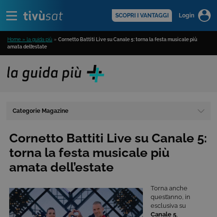
Alert
scopri di più >
SCOPRI I VANTAGGI
Login
Home » la guida più
»
Cornetto Battiti Live su Canale 5: torna la festa musicale più
amata dell’estate
Categorie Magazine
Cornetto Battiti Live su Canale 5:
torna la festa musicale più
amata dell’estate
Torna anche
quest’anno, in
esclusiva su
Canale 5
,