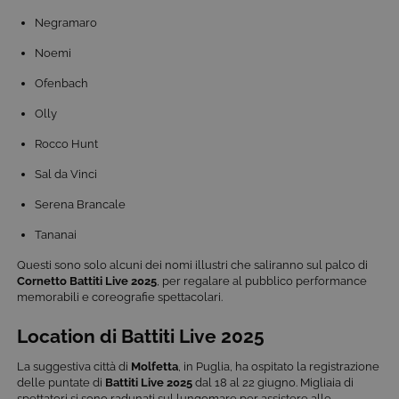
Negramaro
Noemi
Ofenbach
Olly
Rocco Hunt
Sal da Vinci
Serena Brancale
Tananai
Questi sono solo alcuni dei nomi illustri che saliranno sul palco di
Cornetto
Battiti Live 2025
, per regalare al pubblico performance
memorabili e coreografie spettacolari.
Location di Battiti Live 2025
La suggestiva città di
Molfetta
, in Puglia, ha ospitato la registrazione
delle puntate di
Battiti Live 2025
dal 18 al 22 giugno. Migliaia di
spettatori si sono radunati sul lungomare per assistere alle