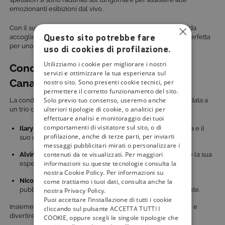
emozionanti esibizioni dal vivo.
Con il suo incantevole panorama mediterraneo e la sua calda
Questo sito potrebbe fare
accoglienza, Molfetta ha contribuito a creare un’atmosfera perfetta
per uno spettacolo estivo di grande successo.
uso di cookies di profilazione.
Utilizziamo i cookie per migliorare i nostri
Conduttori del Festival musicale di
servizi e ottimizzare la tua esperienza sul
Canale 5
nostro sito. Sono presenti cookie tecnici, per
permettere il corretto funzionamento del sito.
Solo previo tuo consenso, useremo anche
La conduzione di
Battiti Live 2025
per questa edizione è affidata a
ulteriori tipologie di cookie, o analitici per
un trio d’eccezione:
effettuare analisi e monitoraggio dei tuoi
comportamenti di visitatore sul sito, o di
Ilary Blasi
, amatissima conduttrice, porterà la sua simpatia e il
profilazione, anche di terze parti, per inviarti
suo coinvolgente carisma sul palco.
messaggi pubblicitari mirati o personalizzare i
contenuti da te visualizzati. Per maggiori
Alvin
, volto noto della televisione, metterà a disposizione la sua
informazioni su queste tecnologie consulta la
esperienza e un approccio dinamico e coinvolgente.
nostra Cookie Policy. Per informazioni su
Nicolò De Devitiis
, giornalista e inviato speciale, offrirà al
come trattiamo i tuoi dati, consulta anche la
pubblico retroscena esclusivi e curiosità da dietro le quinte.
nostra Privacy Policy.
Puoi accettare l’installazione di tutti i cookie
Insieme, formano una squadra perfetta pronta a intrattenere e
cliccando sul pulsante ACCETTA TUTTI I
divertire gli spettatori.
COOKIE, oppure scegli le singole tipologie che