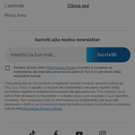
funzioni
L'azienda
Clicca qui
correttament
Press Area
ASP.NET_SessionId
Sessione
Cookie di
Microsoft
sessione del
Corporation
piattaforma 
dgtvi.tivu.tv
uso generale
utilizzato da
siti scritti co
Iscriviti alla nostra newsletter
tecnologie
basate su
Microsoft
.NET.
Solitamente
utilizzato pe
mantenere
Dichiaro di aver letto l’
Informativa Privacy
e presto il consenso al
una session
trattamento dei miei dati personali da parte di Tivù S.r.l. per l’invio della
utente
newsletter tivùsat
anonimizzat
dal server.
I dati personali da Lei conferiti compilando questo modulo saranno trattati da
Tivù S.r.l. (Tivù), in qualità di titolare del trattamento, nel pieno rispetto della
normativa vigente in materia di protezione dei dati personali. Tivù tratterà i Suoi
dati al fine di inviarLe la newsletter e soltanto dopo aver acquisito il Suo specifico
consenso. Per conoscere tutte le informazioni sul trattamento dei Suoi dati
personali e i diritti a Lei riconosciuti dalla normativa privacy La invitiamo a prendere
visione dell’
Informativa Privacy estesa
.