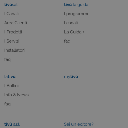
piattaforma 
www.tivu.tv
tivù
sat
tivù
la guida
uso generale
utilizzato da
I Canali
I programmi
siti scritti co
tecnologie
basate su
Area Clienti
I canali
Microsoft
.NET.
I Prodotti
La Guida +
Solitamente
utilizzato pe
I Servizi
faq
mantenere
una session
utente
Installatori
anonimizzat
dal server.
faq
CookieScriptConsent
6 mesi
Questo cook
CookieScript
viene
.tivu.tv
utilizzato dal
la
tivù
my
tivù
servizio
Cookie-
I Bollini
Script.com p
ricordare le
preferenze d
Info & News
consenso su
cookie dei
faq
visitatori. È
necessario c
il banner dei
cookie di
Cookie-
tivù
s.r.l.
Sei un editore?
Script.com