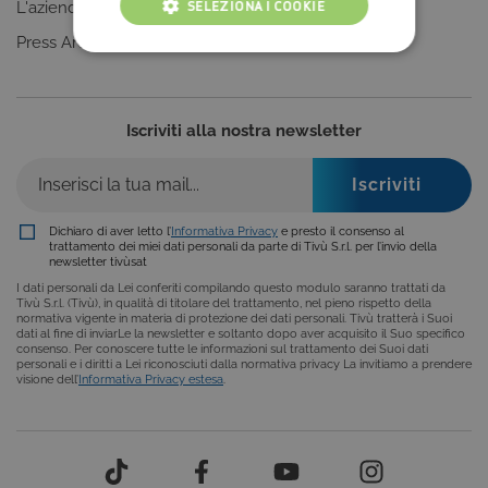
SELEZIONA I COOKIE
L'azienda
Clicca qui
Press Area
COOKIE TECNICI
COOKIE ANALITICI
Iscriviti alla nostra newsletter
COOKIE DI PROFILAZIONE
FUNZIONALITÀ
Dichiaro di aver letto l’
Informativa Privacy
e presto il consenso al
trattamento dei miei dati personali da parte di Tivù S.r.l. per l’invio della
newsletter tivùsat
Cookie tecnici
Cookie analitici
I dati personali da Lei conferiti compilando questo modulo saranno trattati da
Tivù S.r.l. (Tivù), in qualità di titolare del trattamento, nel pieno rispetto della
Cookie di profilazione
Funzionalità
normativa vigente in materia di protezione dei dati personali. Tivù tratterà i Suoi
dati al fine di inviarLe la newsletter e soltanto dopo aver acquisito il Suo specifico
consenso. Per conoscere tutte le informazioni sul trattamento dei Suoi dati
Questi cookie sono necessari per il corretto
personali e i diritti a Lei riconosciuti dalla normativa privacy La invitiamo a prendere
funzionamento del nostro sito e non possono
visione dell’
Informativa Privacy estesa
.
essere disattivati. Vengono impostati solo in
risposta ad azioni da te effettuate nel corso della
navigazione, che costituiscono una richiesta di
servizi ai sensi di legge, come la corretta
visualizzazione del sito e dei suoi contenuti.
Inoltre, ti permetteranno di navigare sul sito