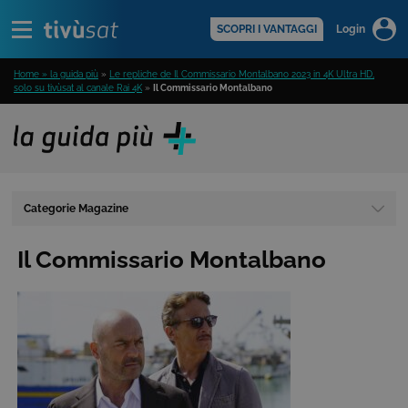
Alert
scopri di più >
SCOPRI I VANTAGGI
Login
Home » la guida più
»
Le repliche de Il Commissario Montalbano 2023 in 4K Ultra HD,
solo su tivùsat al canale Rai 4K
»
Il Commissario Montalbano
Categorie Magazine
Il Commissario Montalbano