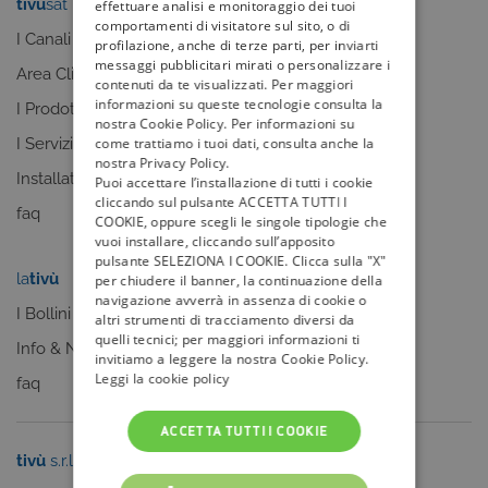
tivù
sat
tivù
la guida
effettuare analisi e monitoraggio dei tuoi
comportamenti di visitatore sul sito, o di
I Canali
I programmi
profilazione, anche di terze parti, per inviarti
messaggi pubblicitari mirati o personalizzare i
Area Clienti
I canali
contenuti da te visualizzati. Per maggiori
informazioni su queste tecnologie consulta la
I Prodotti
La Guida +
nostra Cookie Policy. Per informazioni su
come trattiamo i tuoi dati, consulta anche la
I Servizi
faq
nostra Privacy Policy.
Installatori
Puoi accettare l’installazione di tutti i cookie
cliccando sul pulsante ACCETTA TUTTI I
faq
COOKIE, oppure scegli le singole tipologie che
vuoi installare, cliccando sull’apposito
pulsante SELEZIONA I COOKIE. Clicca sulla "X"
la
tivù
my
tivù
per chiudere il banner, la continuazione della
navigazione avverrà in assenza di cookie o
I Bollini
altri strumenti di tracciamento diversi da
quelli tecnici; per maggiori informazioni ti
Info & News
invitiamo a leggere la nostra Cookie Policy.
Leggi la cookie policy
faq
ACCETTA TUTTI I COOKIE
tivù
s.r.l.
Sei un editore?