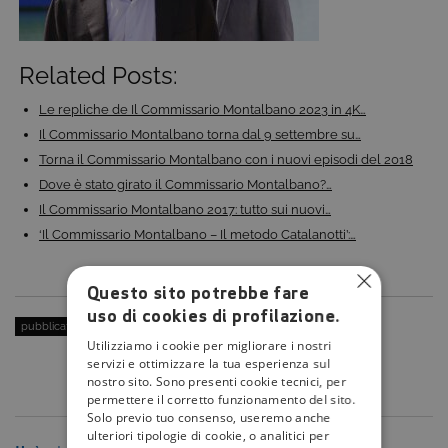
Related Posts:
Le repliche de Il Commissario Montalbano 2023 in 4K…
Il Commissario Montalbano torna dal 9 settembre su…
Torna il Commissario Montalbano con i nuovi episodi del 2018
Dove è stato girato il Commissario Montalbano?…
Il Commissario Montalbano 2017: tutto sui nuovi…
‘Il Commissario Montalbano – Il metodo Catalanotti’:…
Questo sito potrebbe fare
uso di cookies di profilazione.
pubblicato il:
13 Aprile 2023
| categoria:
Utilizziamo i cookie per migliorare i nostri
servizi e ottimizzare la tua esperienza sul
nostro sito. Sono presenti cookie tecnici, per
permettere il corretto funzionamento del sito.
Solo previo tuo consenso, useremo anche
ulteriori tipologie di cookie, o analitici per