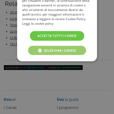
per chiudere il banner, la continuazione della
Related Posts:
navigazione avverrà in assenza di cookie o
altri strumenti di tracciamento diversi da
Gli inviati di Striscia la Notizia: da quelli…
quelli tecnici; per maggiori informazioni ti
invitiamo a leggere la nostra Cookie Policy.
Le Inchieste da fermo di Federico Rampini tornano su…
Leggi la cookie policy
Torna L’isola dei famosi 2024, ecco chi sono i…
22 novembre 1963 - 60 anni fa l'assassinio che…
ACCETTA TUTTI I COOKIE
Vi Racconto, la rubrica di Enrico Vanzina su Cine34:…
Chi l’ha visto: i casi più famosi
SELEZIONA I COOKIE
COOKIE TECNICI
pubblicato il:
10 Ottobre 2018
| categoria:
Intrattenimento
COOKIE ANALITICI
COOKIE DI PROFILAZIONE
FUNZIONALITÀ
tivù
sat
tivù
la guida
I Canali
I programmi