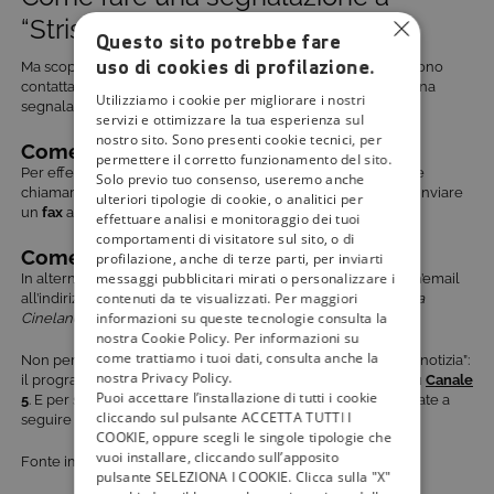
“Striscia la notizia”
Questo sito potrebbe fare
uso di cookies di profilazione.
Ma scopriamo come contattare “Striscia la notizia”. Tutti possono
contattare la redazione del programma televisivo per fare una
Utilizziamo i cookie per migliorare i nostri
segnalazione:
servizi e ottimizzare la tua esperienza sul
nostro sito. Sono presenti cookie tecnici, per
Come chiamare “Striscia la notizia”
permettere il corretto funzionamento del sito.
Per effettuare una segnalazione telefonicamente è possibile
Solo previo tuo consenso, useremo anche
chiamare il
numero verde “SOS Gabibbo”
all’
800 055 077
o inviare
ulteriori tipologie di cookie, o analitici per
un
fax
al numero
02 21023666
.
effettuare analisi e monitoraggio dei tuoi
comportamenti di visitatore sul sito, o di
Come scrivere a “Striscia la notizia”
profilazione, anche di terze parti, per inviarti
messaggi pubblicitari mirati o personalizzare i
In alternativa, è possibile scrivere alla redazione inviando un’email
contenuti da te visualizzati. Per maggiori
all’indirizzo
gabibbo@mediaset.it
o una lettera all’indirizzo
Via
informazioni su queste tecnologie consulta la
Cinelandia 5 20093 – Cologno Monzese – Mi
.
nostra Cookie Policy. Per informazioni su
come trattiamo i tuoi dati, consulta anche la
Non perdetevi tutti i casi segnalati ogni giorno da “Striscia la notizia”:
nostra Privacy Policy.
il programma vi aspetta dal lunedì al sabato alle ore 20.35 su
Canale
Puoi accettare l’installazione di tutti i cookie
5
. E per scoprire tutte le novità prossimamente in tv, continuate a
cliccando sul pulsante ACCETTA TUTTI I
seguire
la Guida di Tivù
.
COOKIE, oppure scegli le singole tipologie che
vuoi installare, cliccando sull’apposito
Fonte immagine: striscialanotizia.mediaset.it
pulsante SELEZIONA I COOKIE. Clicca sulla "X"