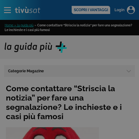
Alert
scopri di più >
SCOPRI I VANTAGGI
Login
Home » la guida più
»
Come contattare “Striscia la notizia” per fare una segnalazione?
Le inchieste e i casi più famosi
Categorie Magazine
Come contattare “Striscia la
notizia” per fare una
segnalazione? Le inchieste e i
casi più famosi