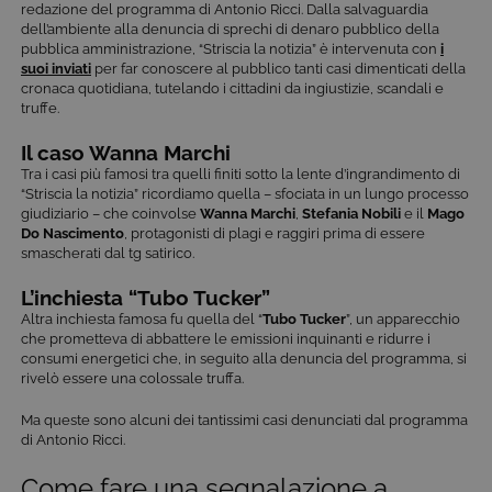
redazione del programma di Antonio Ricci. Dalla salvaguardia
dell’ambiente alla denuncia di sprechi di denaro pubblico della
pubblica amministrazione, “Striscia la notizia” è intervenuta con
i
suoi inviati
per far conoscere al pubblico tanti casi dimenticati della
cronaca quotidiana, tutelando i cittadini da ingiustizie, scandali e
truffe.
Il caso Wanna Marchi
Tra i casi più famosi tra quelli finiti sotto la lente d’ingrandimento di
“Striscia la notizia” ricordiamo quella – sfociata in un lungo processo
giudiziario – che coinvolse
Wanna Marchi
,
Stefania Nobili
e il
Mago
Do Nascimento
, protagonisti di plagi e raggiri prima di essere
smascherati dal tg satirico.
L’inchiesta “Tubo Tucker”
Altra inchiesta famosa fu quella del “
Tubo Tucker
”, un apparecchio
che prometteva di abbattere le emissioni inquinanti e ridurre i
consumi energetici che, in seguito alla denuncia del programma, si
rivelò essere una colossale truffa.
Ma queste sono alcuni dei tantissimi casi denunciati dal programma
di Antonio Ricci.
Come fare una segnalazione a