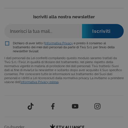
siti scritti co
tecnologie
basate su
Microsoft
Iscriviti alla nostra newsletter
.NET.
Solitamente
utilizzato pe
mantenere
una session
utente
anonimizzat
Dichiaro di aver letto l’
Informativa Privacy
e presto il consenso al
dal server.
trattamento dei miei dati personali da parte di Tivù S.r.l. per l’invio della
newsletter tivùsat
CookieScriptConsent
6 mesi
Questo cook
CookieScript
I dati personali da Lei conferiti compilando questo modulo saranno trattati da
viene
.tivu.tv
Tivù S.r.l. (Tivù), in qualità di titolare del trattamento, nel pieno rispetto della
utilizzato dal
normativa vigente in materia di protezione dei dati personali. Tivù tratterà i Suoi
servizio
dati al fine di inviarLe la newsletter e soltanto dopo aver acquisito il Suo specifico
Cookie-
consenso. Per conoscere tutte le informazioni sul trattamento dei Suoi dati
Script.com p
personali e i diritti a Lei riconosciuti dalla normativa privacy La invitiamo a prendere
ricordare le
visione dell’
Informativa Privacy estesa
.
preferenze d
consenso su
cookie dei
visitatori. È
necessario c
il banner dei
cookie di
Cookie-
Script.com
funzioni
correttament
Co-founder