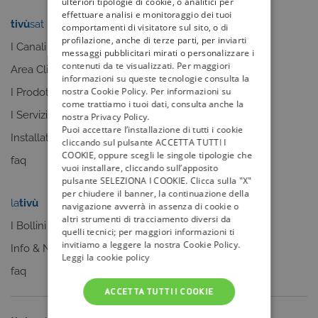
ulteriori tipologie di cookie, o analitici per
effettuare analisi e monitoraggio dei tuoi
tivù
sat
tivù
la guida
comportamenti di visitatore sul sito, o di
profilazione, anche di terze parti, per inviarti
I Canali
I programmi
messaggi pubblicitari mirati o personalizzare i
contenuti da te visualizzati. Per maggiori
Area Clienti
I canali
informazioni su queste tecnologie consulta la
nostra Cookie Policy. Per informazioni su
I Prodotti
La Guida +
come trattiamo i tuoi dati, consulta anche la
I Servizi
faq
nostra Privacy Policy.
Puoi accettare l’installazione di tutti i cookie
Installatori
cliccando sul pulsante ACCETTA TUTTI I
COOKIE, oppure scegli le singole tipologie che
faq
vuoi installare, cliccando sull’apposito
pulsante SELEZIONA I COOKIE. Clicca sulla "X"
per chiudere il banner, la continuazione della
la
tivù
my
tivù
navigazione avverrà in assenza di cookie o
altri strumenti di tracciamento diversi da
I Bollini
quelli tecnici; per maggiori informazioni ti
invitiamo a leggere la nostra Cookie Policy.
Info & News
Leggi la cookie policy
faq
ACCETTA TUTTI I COOKIE