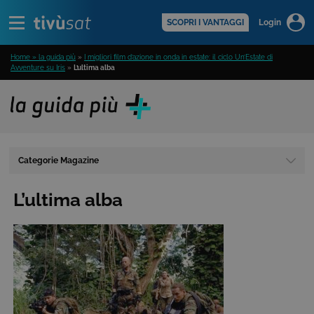
Alert
scopri di più >
SCOPRI I VANTAGGI
Login
Home » la guida più
»
I migliori film d’azione in onda in estate: il ciclo Un’Estate di
Avventure su Iris
»
L’ultima alba
Categorie Magazine
L’ultima alba