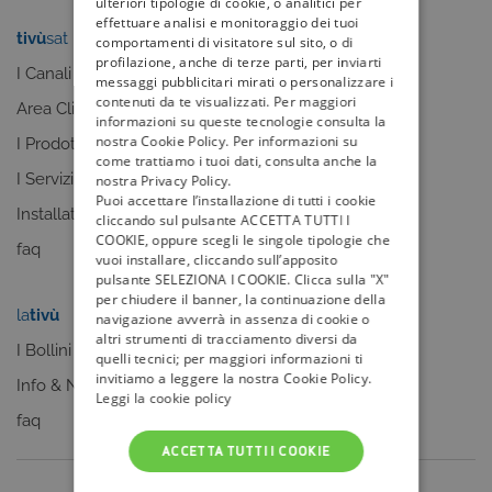
ulteriori tipologie di cookie, o analitici per
effettuare analisi e monitoraggio dei tuoi
tivù
sat
tivù
la guida
comportamenti di visitatore sul sito, o di
profilazione, anche di terze parti, per inviarti
I Canali
I programmi
messaggi pubblicitari mirati o personalizzare i
contenuti da te visualizzati. Per maggiori
Area Clienti
I canali
informazioni su queste tecnologie consulta la
nostra Cookie Policy. Per informazioni su
I Prodotti
La Guida +
come trattiamo i tuoi dati, consulta anche la
I Servizi
faq
nostra Privacy Policy.
Puoi accettare l’installazione di tutti i cookie
Installatori
cliccando sul pulsante ACCETTA TUTTI I
COOKIE, oppure scegli le singole tipologie che
faq
vuoi installare, cliccando sull’apposito
pulsante SELEZIONA I COOKIE. Clicca sulla "X"
per chiudere il banner, la continuazione della
la
tivù
my
tivù
navigazione avverrà in assenza di cookie o
altri strumenti di tracciamento diversi da
I Bollini
quelli tecnici; per maggiori informazioni ti
invitiamo a leggere la nostra Cookie Policy.
Info & News
Leggi la cookie policy
faq
ACCETTA TUTTI I COOKIE