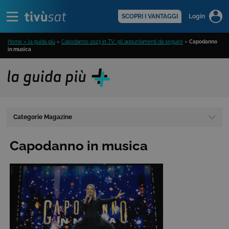
Alert
scopri di più >
SCOPRI I VANTAGGI
Login
Home » la guida più
»
Capodanno 2023 in TV: gli appuntamenti da seguire
»
Capodanno
in musica
Categorie Magazine
Capodanno in musica