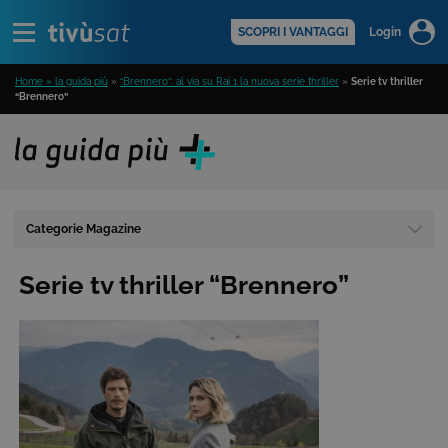
Alert
scopri di più >
SCOPRI I VANTAGGI
Login
Home » la guida più
»
“Brennero”: al via su Rai 1 la nuova serie thriller
»
Serie tv thriller
“Brennero”
Categorie Magazine
Serie tv thriller “Brennero”