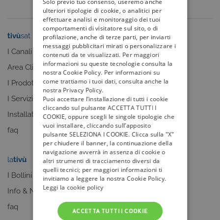
Solo previo tuo consenso, useremo anche
ulteriori tipologie di cookie, o analitici per
effettuare analisi e monitoraggio dei tuoi
comportamenti di visitatore sul sito, o di
tivù
sat
tivù
la guida
profilazione, anche di terze parti, per inviarti
messaggi pubblicitari mirati o personalizzare i
I Canali
I programmi
contenuti da te visualizzati. Per maggiori
informazioni su queste tecnologie consulta la
Area Clienti
I canali
nostra Cookie Policy. Per informazioni su
come trattiamo i tuoi dati, consulta anche la
I Prodotti
La Guida +
nostra Privacy Policy.
I Servizi
faq
Puoi accettare l’installazione di tutti i cookie
cliccando sul pulsante ACCETTA TUTTI I
Installatori
COOKIE, oppure scegli le singole tipologie che
vuoi installare, cliccando sull’apposito
faq
pulsante SELEZIONA I COOKIE. Clicca sulla "X"
per chiudere il banner, la continuazione della
navigazione avverrà in assenza di cookie o
la
tivù
my
tivù
altri strumenti di tracciamento diversi da
quelli tecnici; per maggiori informazioni ti
I Bollini
invitiamo a leggere la nostra Cookie Policy.
Leggi la cookie policy
Info & News
faq
ACCETTA TUTTI I COOKIE