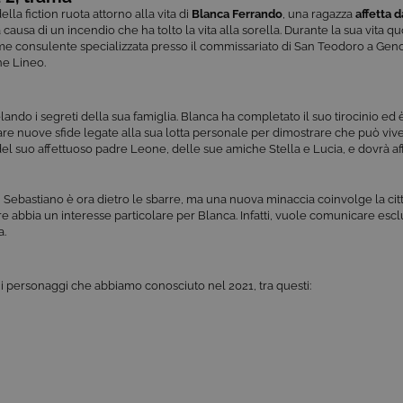
lla fiction ruota attorno alla vita di
Blanca Ferrando
, una ragazza
affetta d
causa di un incendio che ha tolto la vita alla sorella. Durante la sua vita q
e consulente specializzata presso il commissariato di San Teodoro a Genov
ne Lineo.
ando i segreti della sua famiglia. Blanca ha completato il suo tirocinio ed 
are nuove sfide legate alla sua lotta personale per dimostrare che può viv
del suo affettuoso padre Leone, delle sue amiche Stella e Lucia, e dovrà af
 Sebastiano è ora dietro le sbarre, ma una nuova minaccia coinvolge la cit
ore abbia un interesse particolare per Blanca. Infatti, vuole comunicare esc
a.
 i personaggi che abbiamo conosciuto nel 2021, tra questi: