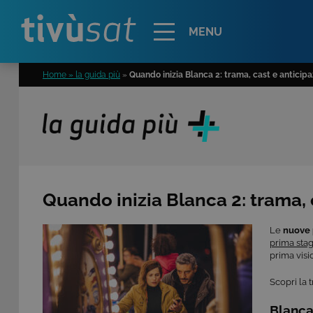
Alert
MENU
Home » la guida più
»
Quando inizia Blanca 2: trama, cast e anticip
Quando inizia Blanca 2: trama, 
Le
nuove 
prima sta
prima visi
Scopri la t
Blanca