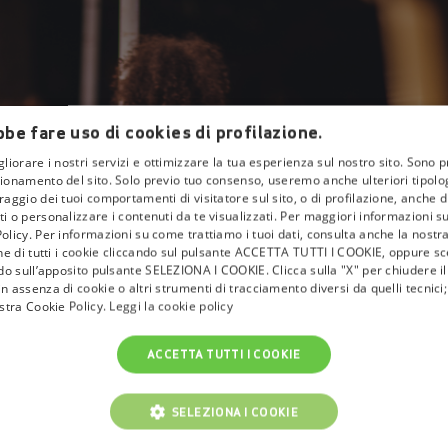
be fare uso di cookies di profilazione.
gliorare i nostri servizi e ottimizzare la tua esperienza sul nostro sito. Sono p
ionamento del sito. Solo previo tuo consenso, useremo anche ulteriori tipologi
aggio dei tuoi comportamenti di visitatore sul sito, o di profilazione, anche di 
i o personalizzare i contenuti da te visualizzati. Per maggiori informazioni s
olicy. Per informazioni su come trattiamo i tuoi dati, consulta anche la nostra
one di tutti i cookie cliccando sul pulsante ACCETTA TUTTI I COOKIE, oppure sce
ndo sull’apposito pulsante SELEZIONA I COOKIE. Clicca sulla "X" per chiudere i
n assenza di cookie o altri strumenti di tracciamento diversi da quelli tecnic
ostra Cookie Policy.
Leggi la cookie policy
ACCETTA TUTTI I COOKIE
SELEZIONA I COOKIE