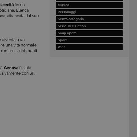
a cecità
fin da
Musica
uotidiana, Blanca
Personaggi
a, affiancata dal suo
Senza categoria
Serie Tv e Fiction
Soap opera
è diventata un
Sport
ere una vita normale.
Varie
frontare i sentimenti
tà.
Genova
è stata
lusivamente con lei,