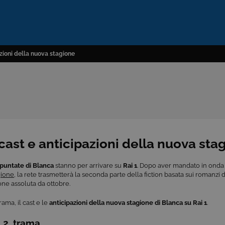
azioni della nuova stagione
cast e anticipazioni della nuova sta
puntate di Blanca
stanno per arrivare su
Rai 1
. Dopo aver mandato in onda
gione
, la rete trasmetterà la seconda parte della fiction basata sui romanzi di
one assoluta da ottobre.
rama, il cast e le
anticipazioni della nuova stagione di Blanca su Rai 1
.
 2, trama