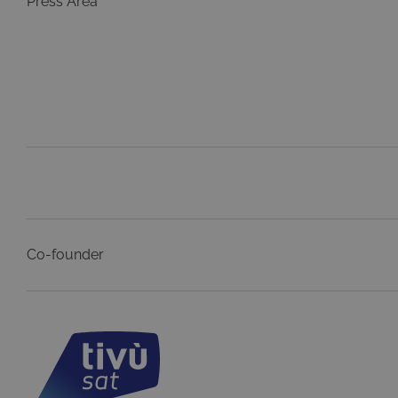
Press Area
LLC
.tivu.
Co-founder