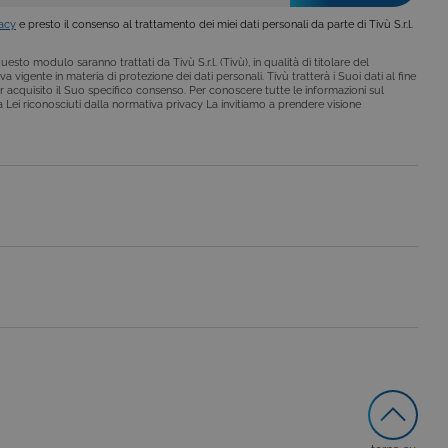
a Google. Questo cookie
ero generato casualmente
vacy
e presto il consenso al trattamento dei miei dati personali da parte di Tivù S.r.l.
 in un sito e utilizzato per
alisi dei siti. Per
ebbene sia
esto modulo saranno trattati da Tivù S.r.l. (Tivù), in qualità di titolare del
a vigente in materia di protezione dei dati personali. Tivù tratterà i Suoi dati al fine
r acquisito il Suo specifico consenso. Per conoscere tutte le informazioni sul
i a Lei riconosciuti dalla normativa privacy La invitiamo a prendere visione