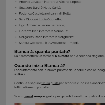
Antonio Zavatteri interpreta Alberto Repetto;
Gualtiero Burzi è Nello Carità;
Federica Cacciola nei panni di Stella;
Sara Ciocca è Lucia Ottonello;
Ugo Dighero è Leone Ferrando;
Fiorenza Pieri interpreta Marinella;
Margareth Madè interpreta Margherita;
Sandra Ceccarelli è l’Avvocatessa Timperi.
Blanca 2: quante puntate?
Rai 1 trasmetterà un totale di
6 puntate
per la seconda stagione d
Quando inizia Blanca 2?
L’appuntamento con le nuove puntate della serie e con le indagi
su Rai 1
.
Continua a seguire
tivù la guida
per scoprire curiosità e anticipaz
tutti i palinsesti giornalieri.
​​Scegli
tivùsat
sempre
, gratis, per garantirti un’ottima qualità di 