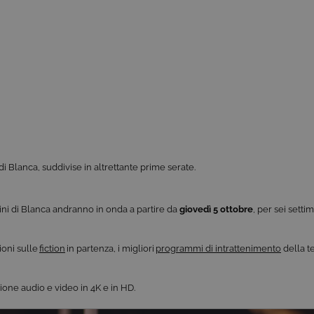
i Blanca, suddivise in altrettante prime serate.
ni di Blanca andranno in onda a partire da
giovedì 5 ottobre
, per sei setti
ioni sulle
fiction
in partenza, i migliori
programmi di intrattenimento
della te
visione audio e video in 4K e in HD.