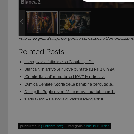
Blanca 2
COOKIE TEC
Foto di: Virginia Bettoja per gentile concessione Comunicazione 
Questi cookie sono necessar
risposta ad azioni da te effe
Related Posts:
visualizzazione del sito e de
selezionati (es. lingua, prod
loro installazione, ma in ta
La ragazza e l’ufficiale su Canale 5 HD:…
personali.
Blanca 3: in arrivo le nuove puntate su Rai 4K in 4K
Pr
“Crimini Italiani” debutta su NOVE in prima tv…
Nome
D
L’Amica Geniale, Storia della bambina perduta: la…
ASP.NET_SessionId
Mi
Faking It - Bugie o verità? Le nuove puntate con il…
C
ww
‘Lady Gucci – La storia di Patrizia Reggiani’: il…
CookieScriptConsent
Co
.t
ASP.NET_SessionId
Mi
pubblicato il:
3 Ottobre 2023
| categoria:
Serie Tv e Fiction
C
dg