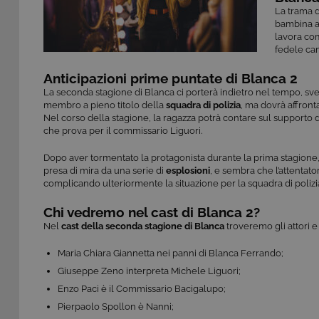
La trama de
bambina a 
lavora com
fedele ca
Anticipazioni prime puntate di Blanca 2
La seconda stagione di Blanca ci porterà indietro nel tempo, svel
membro a pieno titolo della
squadra di polizia
, ma dovrà affront
Nel corso della stagione, la ragazza potrà contare sul supporto 
che prova per il commissario Liguori.
Dopo aver tormentato la protagonista durante la prima stagione,
presa di mira da una serie di
esplosioni
, e sembra che l’attentat
complicando ulteriormente la situazione per la squadra di polizi
Chi vedremo nel cast di Blanca 2?
Nel
cast della seconda stagione di Blanca
troveremo gli attori e
Maria Chiara Giannetta nei panni di Blanca Ferrando;
Giuseppe Zeno interpreta Michele Liguori;
Enzo Paci è il Commissario Bacigalupo;
Pierpaolo Spollon è Nanni;