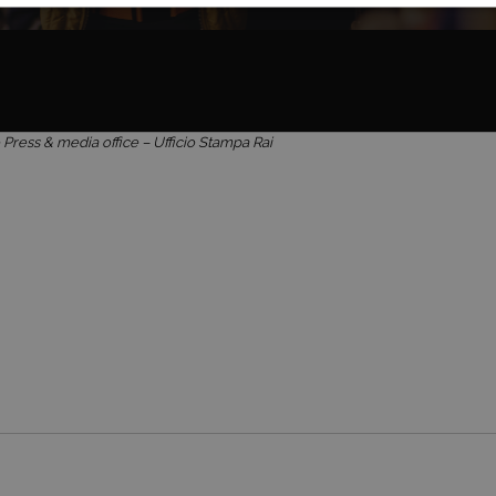
NICI
COOKIE ANALITICI
COOKIE DI PROFILAZIONE
Cookie tecnici
Cookie analitici
Cookie di profilazione
Funzionalità
Press & media office – Ufficio Stampa Rai
i per il corretto funzionamento del nostro sito e non possono essere disattivati. Vengo
ttuate nel corso della navigazione, che costituiscono una richiesta di servizi ai sensi di 
i suoi contenuti. Inoltre, ti permetteranno di navigare sul sito ricordando le scelte e in ba
otti presenti nel carrello). È possibile impostare il browser per bloccare i cookie tecnici o
l caso alcune parti del sito non funzioneranno correttamente. Questi cookie non archivi
ovider /
Scadenza
Descrizione
ominio
Sessione
Cookie di sessione della piattaforma di uso generale, utilizzat
crosoft
tecnologie basate su Microsoft .NET. Solitamente utilizzato
orporation
sessione utente anonimizzata dal server.
w.tivu.tv
6 mesi
Questo cookie viene utilizzato dal servizio Cookie-Script.com
okieScript
preferenze di consenso sui cookie dei visitatori. È necessari
ivu.tv
di Cookie-Script.com funzioni correttamente.
Sessione
Cookie di sessione della piattaforma di uso generale, utilizzat
crosoft
tecnologie basate su Microsoft .NET. Solitamente utilizzato
orporation
sessione utente anonimizzata dal server.
tvi.tivu.tv