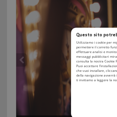
Questo sito potreb
Utilizziamo i cookie per mi
permettere il corretto funz
effettuare analisi e monitor
messaggi pubblicitari mirat
consulta la nostra Cookie P
Puoi accettare l’installazi
che vuoi installare, clicca
della navigazione avverrà i
ti invitiamo a leggere la n