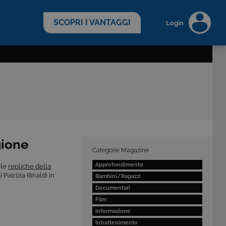
scopri di più >
SCOPRI I VANTAGGI
Login
gione
Categorie Magazine
Approfondimento
 le
repliche della
 Patrizia Rinaldi in
Bambini/Ragazzi
Documentari
Film
Informazione
Intrattenimento