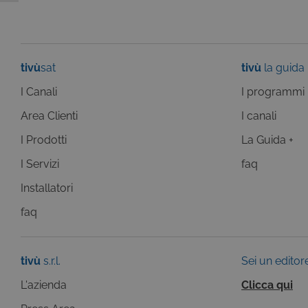
tivù
sat
tivù
la guida
Pr
Nome
Do
I Canali
I programmi
Provi
Nome
VISITOR_INFO1_LIVE
Go
Domi
.y
Area Clienti
I canali
_gat
Goog
LLC
I Prodotti
La Guida +
YSC
Go
.giph
.y
I Servizi
_ga_C1F21YC3QN
faq
.tivu.
_ga_SZGJ7F024R
.tivu.
Installatori
_ga
Goog
faq
LLC
.giph
tivù
s.r.l.
Sei un editor
_gid
Goog
LLC
.giph
L'azienda
Clicca qui
_ga
Goog