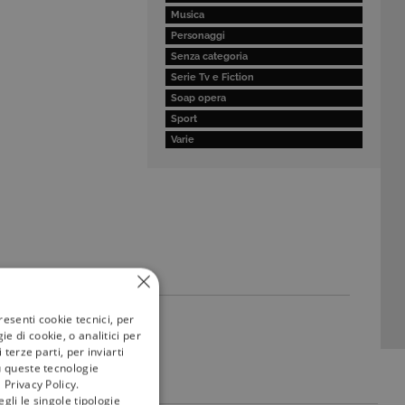
Musica
Personaggi
Senza categoria
Serie Tv e Fiction
Soap opera
Sport
Varie
resenti cookie tecnici, per
e di cookie, o analitici per
terze parti, per inviarti
u queste tecnologie
 Privacy Policy.
gli le singole tipologie