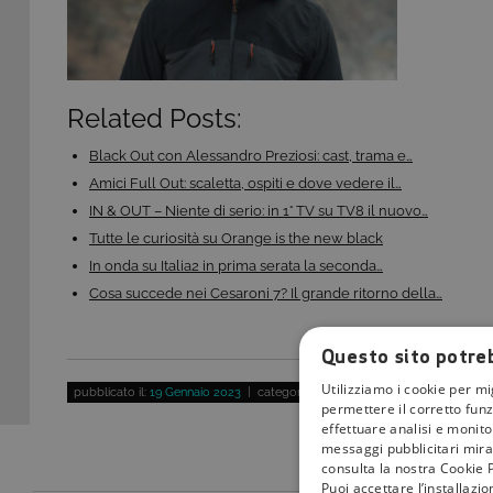
Related Posts:
Black Out con Alessandro Preziosi: cast, trama e…
Amici Full Out: scaletta, ospiti e dove vedere il…
IN & OUT – Niente di serio: in 1° TV su TV8 il nuovo…
Tutte le curiosità su Orange is the new black
In onda su Italia2 in prima serata la seconda…
Cosa succede nei Cesaroni 7? Il grande ritorno della…
Questo sito potreb
Utilizziamo i cookie per mi
pubblicato il:
19 Gennaio 2023
| categoria:
permettere il corretto funz
effettuare analisi e monitor
messaggi pubblicitari mirat
consulta la nostra Cookie P
Puoi accettare l’installazi