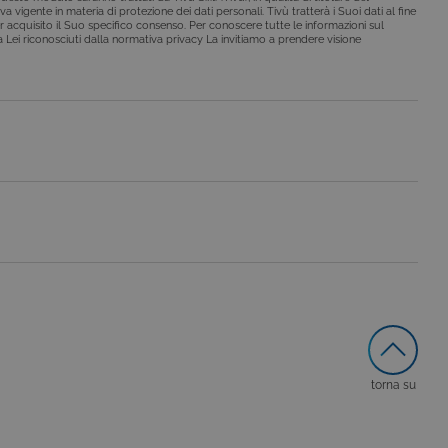
a vigente in materia di protezione dei dati personali. Tivù tratterà i Suoi dati al fine
r acquisito il Suo specifico consenso. Per conoscere tutte le informazioni sul
o da siti scritti con
i a Lei riconosciuti dalla normativa privacy La invitiamo a prendere visione
 per mantenere una
 per ricordare le
o che il banner dei cookie
o da siti scritti con
 per mantenere una
le preferenze dell'utente
nare se il visitatore del
nterfaccia di Youtube.
secondo la
hieste, limitando la
torna su
le visualizzazioni dei
lo stato della sessione.