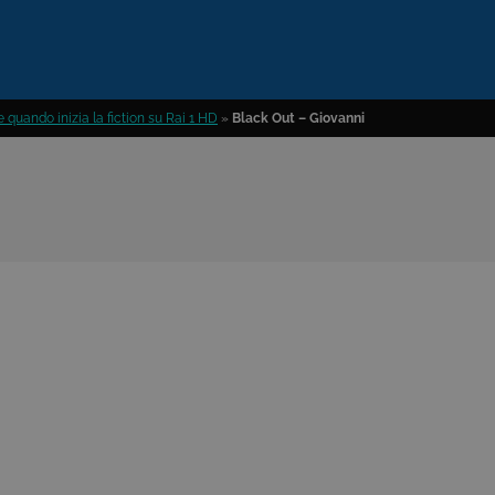
 quando inizia la fiction su Rai 1 HD
»
Black Out – Giovanni