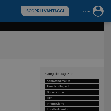
scopri di più >
SCOPRI I VANTAGGI
Login
Categorie Magazine
Approfondimento
Bambini/Ragazzi
Documentari
Film
Informazione
Intrattenimento