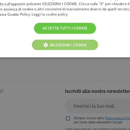
ndo sull’apposito pulsante SELEZIONA I COOKIE. Clicca sulla "X" per chiudere i
n assenza di cookie o altri strumenti di tracciamento diversi da quelli tecnic
la
tivù
ostra Cookie Policy.
Leggi la cookie policy
I Bollini
ACCETTA TUTTI I COOKIE
Info & News
faq
SELEZIONA I COOKIE
NICI
COOKIE ANALITICI
COOKIE DI PROFILAZIONE
Cookie tecnici
Cookie analitici
Cookie di profilazione
Funzionalità
e?
Iscriviti alla nostra newslette
i per il corretto funzionamento del nostro sito e non possono essere disattivati. Vengo
ttuate nel corso della navigazione, che costituiscono una richiesta di servizi ai sensi di 
i suoi contenuti. Inoltre, ti permetteranno di navigare sul sito ricordando le scelte e in ba
otti presenti nel carrello). È possibile impostare il browser per bloccare i cookie tecnici o
l caso alcune parti del sito non funzioneranno correttamente. Questi cookie non archivi
Dichiaro di aver letto l’
Informativa Pri
per l’invio della newsletter tivùsat
ovider /
I dati personali da Lei conferiti compilando qu