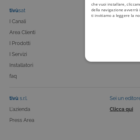
che vuoi installare, clicca
della navigazione avverrà i
tivù
sat
tivù
la guida
ti invitiamo a leggere la n
I Canali
I programmi
Area Clienti
I canali
I Prodotti
La Guida +
I Servizi
faq
COOKIE TEC
Installatori
faq
tivù
s.r.l.
Sei un editor
Questi cookie sono necessar
risposta ad azioni da te effe
L'azienda
Clicca qui
visualizzazione del sito e de
selezionati (es. lingua, prod
Press Area
loro installazione, ma in ta
personali.
Pr