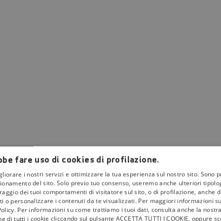
be fare uso di cookies di profilazione.
gliorare i nostri servizi e ottimizzare la tua esperienza sul nostro sito. Sono p
ionamento del sito. Solo previo tuo consenso, useremo anche ulteriori tipologi
aggio dei tuoi comportamenti di visitatore sul sito, o di profilazione, anche di 
i o personalizzare i contenuti da te visualizzati. Per maggiori informazioni s
olicy. Per informazioni su come trattiamo i tuoi dati, consulta anche la nostra
one di tutti i cookie cliccando sul pulsante ACCETTA TUTTI I COOKIE, oppure sce