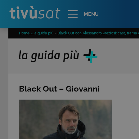
Alert
MENU
Home » la guida più
»
Black Out con Alessandro Preziosi: cast, trama e
Black Out – Giovanni