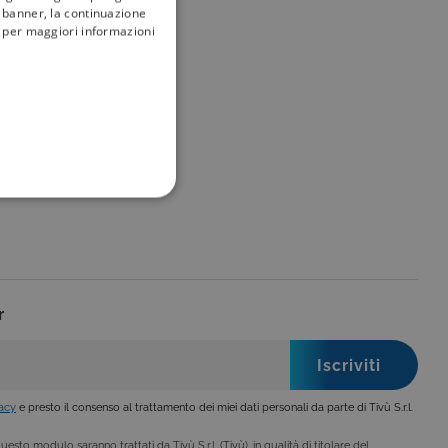
l banner, la continuazione
i; per maggiori informazioni
my
tivù
FUNZIONALITÀ
r
no impostati solo in
legge, come la corretta
se ai criteri da te
 essere avvisati riguardo alla
ano, di norma, dati
vacy
e presto il consenso al trattamento dei miei dati personali da parte di Tivù S.r.l.
esto modulo saranno trattati da Tivù S.r.l. (Tivù), in qualità di titolare del