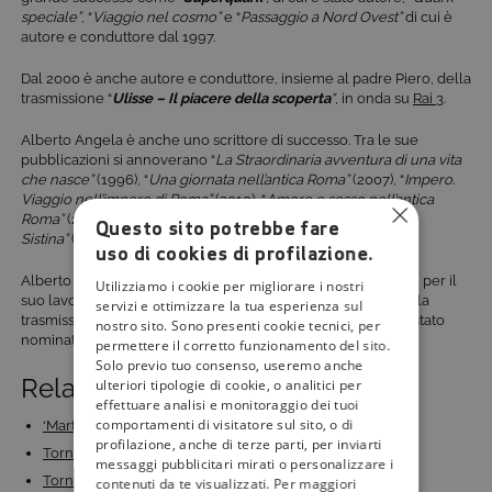
speciale”
, “
Viaggio nel cosmo”
e “
Passaggio a Nord Ovest”
di cui è
autore e conduttore dal 1997.
Dal 2000 è anche autore e conduttore, insieme al padre Piero, della
trasmissione “
Ulisse – Il piacere della scoperta
“
, in onda su
Rai 3
.
Alberto Angela è anche uno scrittore di successo. Tra le sue
pubblicazioni si annoverano “
La Straordinaria avventura di una vita
che nasce”
(1996), “
Una giornata nell’antica Roma”
(2007), “
Impero.
Viaggio nell’impero di Roma”
(2010), “
Amore e sesso nell’antica
Roma”
(2012) e il suo ultimo lavoro “
Viaggio nella Cappella
Questo sito potrebbe fare
Sistina”
(2014).
uso di cookies di profilazione.
Alberto Angela ha anche ricevuto importanti riconoscimenti per il
Utilizziamo i cookie per migliorare i nostri
suo lavoro come il
premio Flaiano
per la prima edizione della
servizi e ottimizzare la tua esperienza sul
trasmissione “
Ulisse – Il piacere della scoperta”
ed è anche stato
nostro sito. Sono presenti cookie tecnici, per
nominato
Goodwill Ambassador
di Unicef Italia nel 2011.
permettere il corretto funzionamento del sito.
Solo previo tuo consenso, useremo anche
Related Posts:
ulteriori tipologie di cookie, o analitici per
effettuare analisi e monitoraggio dei tuoi
comportamenti di visitatore sul sito, o di
‘Marta – Il delitto della Sapienza’: quando e dove…
profilazione, anche di terze parti, per inviarti
Torna ‘La scuola in tivù’ con ‘La banda dei…
messaggi pubblicitari mirati o personalizzare i
Torna sulla Rai #maestri: il programma di Camurri…
contenuti da te visualizzati. Per maggiori