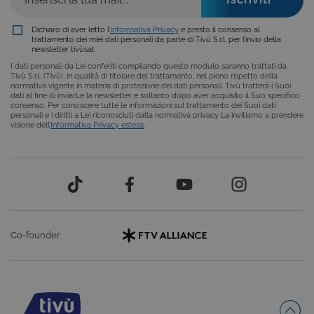
alcune parti del sito non funzioneranno
correttamente. Questi cookie non archiviano, di
norma, dati personali.
Dichiaro di aver letto l’
Informativa Privacy
e presto il consenso al
trattamento dei miei dati personali da parte di Tivù S.r.l. per l’invio della
Provider /
newsletter tivùsat
Nome
Scadenza
Descrizione
Dominio
I dati personali da Lei conferiti compilando questo modulo saranno trattati da
Tivù S.r.l. (Tivù), in qualità di titolare del trattamento, nel pieno rispetto della
ASP.NET_SessionId
Sessione
Cookie di
Microsoft
normativa vigente in materia di protezione dei dati personali. Tivù tratterà i Suoi
sessione del
Corporation
dati al fine di inviarLe la newsletter e soltanto dopo aver acquisito il Suo specifico
piattaforma 
www.tivu.tv
consenso. Per conoscere tutte le informazioni sul trattamento dei Suoi dati
uso generale
personali e i diritti a Lei riconosciuti dalla normativa privacy La invitiamo a prendere
utilizzato da
visione dell’
Informativa Privacy estesa
.
siti scritti co
tecnologie
basate su
Microsoft
.NET.
Solitamente
utilizzato pe
mantenere
una session
utente
anonimizzat
dal server.
Co-founder
CookieScriptConsent
6 mesi
Questo cook
CookieScript
viene
.tivu.tv
utilizzato dal
servizio
Cookie-
Script.com p