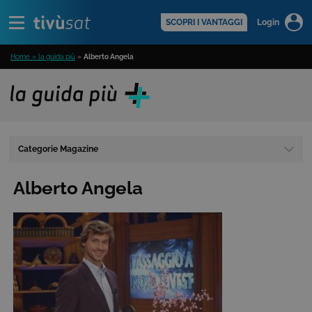
Alert
scopri di più >
SCOPRI I VANTAGGI
Login
Home » la guida più
»
Alberto Angela
Categorie Magazine
Alberto Angela