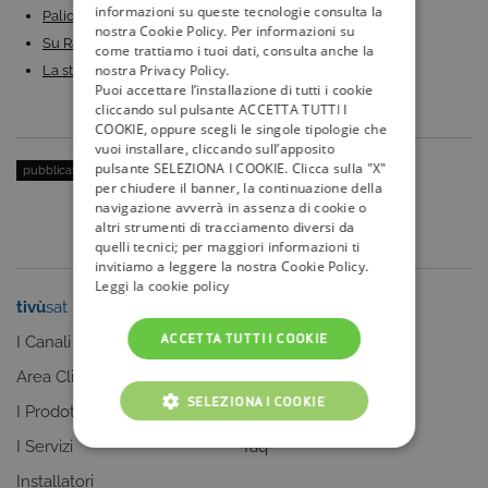
informazioni su queste tecnologie consulta la
Palio di Siena 2024 in diretta esclusiva su La7:…
nostra Cookie Policy. Per informazioni su
Su Rai 1 doppio appuntamento con Alberto Angela:…
come trattiamo i tuoi dati, consulta anche la
nostra Privacy Policy.
La storia del cinema su Iris: film imperdibili,…
Puoi accettare l’installazione di tutti i cookie
cliccando sul pulsante ACCETTA TUTTI I
COOKIE, oppure scegli le singole tipologie che
vuoi installare, cliccando sull’apposito
pulsante SELEZIONA I COOKIE. Clicca sulla "X"
pubblicato il:
5 Gennaio 2015
| categoria:
Personaggi
per chiudere il banner, la continuazione della
navigazione avverrà in assenza di cookie o
altri strumenti di tracciamento diversi da
quelli tecnici; per maggiori informazioni ti
invitiamo a leggere la nostra Cookie Policy.
Leggi la cookie policy
tivù
sat
tivù
la guida
ACCETTA TUTTI I COOKIE
I Canali
I programmi
Area Clienti
I canali
SELEZIONA I COOKIE
I Prodotti
La Guida +
I Servizi
faq
COOKIE TECNICI
Installatori