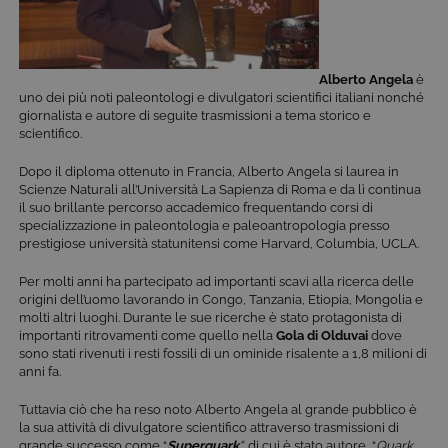
Alberto Angela
è
uno dei più noti paleontologi e divulgatori scientifici italiani nonché
giornalista e autore di seguite trasmissioni a tema storico e
scientifico.
Dopo il diploma ottenuto in Francia, Alberto Angela si laurea in
Scienze Naturali all’Università La Sapienza di Roma e da lì continua
il suo brillante percorso accademico frequentando corsi di
specializzazione in paleontologia e paleoantropologia presso
prestigiose università statunitensi come Harvard, Columbia, UCLA.
Per molti anni ha partecipato ad importanti scavi alla ricerca delle
origini dell’uomo lavorando in Congo, Tanzania, Etiopia, Mongolia e
molti altri luoghi. Durante le sue ricerche è stato protagonista di
importanti ritrovamenti come quello nella
Gola di Olduvai
dove
sono stati rivenuti i resti fossili di un ominide risalente a 1,8 milioni di
anni fa.
Tuttavia ciò che ha reso noto Alberto Angela al grande pubblico è
la sua attività di divulgatore scientifico attraverso trasmissioni di
grande successo come “
Superquark
“,
di cui è stato autore, “
Quark