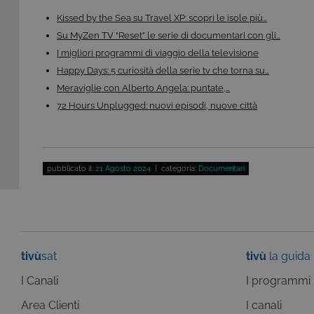
Kissed by the Sea su Travel XP: scopri le isole più…
Questi cookie sono necessar
Su MyZen TV “Reset” le serie di documentari con gli…
risposta ad azioni da te effe
I migliori programmi di viaggio della televisione
visualizzazione del sito e de
selezionati (es. lingua, prod
Happy Days: 5 curiosità della serie tv che torna su…
loro installazione, ma in ta
Meraviglie con Alberto Angela: puntate,…
personali.
72 Hours Unplugged: nuovi episodi, nuove città
Pr
Nome
D
ASP.NET_SessionId
Mi
C
ww
pubblicato il:
21 Agosto 2024
| categoria:
Documentari
CookieScriptConsent
Co
.t
ASP.NET_SessionId
Mi
C
dg
tivù
sat
tivù
la guida
I Canali
I programmi
Area Clienti
I canali