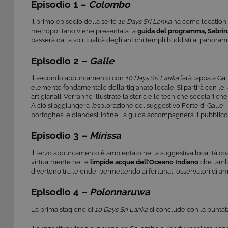
Episodio 1 –
Colombo
Il primo episodio della serie
10 Days Sri Lanka
ha come location 
metropolitano viene presentata la
guida del programma, Sabrin
passerà dalla spiritualità degli antichi templi buddisti ai panorami 
Episodio 2 –
Galle
Il secondo appuntamento con
10 Days Sri Lanka
farà tappa a Gal
elemento fondamentale dell’artigianato locale. Si partirà con le
artigianali. Verranno illustrate la storia e le tecniche secolari 
A ciò si aggiungerà l’esplorazione del suggestivo Forte di Galle
portoghesi e olandesi. Infine, la guida accompagnerà il pubblico tr
Episodio 3 –
Mirissa
Il terzo appuntamento è ambientato nella suggestiva località cos
virtualmente nelle
limpide acque dell’Oceano Indiano
che lambi
divertono tra le onde, permettendo ai fortunati osservatori di a
Episodio 4 –
Polonnaruwa
La prima stagione di
10 Days Sri Lanka
si conclude con la puntat