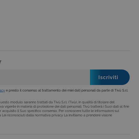
le preferenze dell'utente
nare se il visitatore del
nterfaccia di Youtube.
secondo la
hieste, limitando la
le visualizzazioni dei
lo stato della sessione.
lo stato della sessione.
r
 che è un aggiornamento
a Google. Questo cookie
ero generato in modo
di pagina in un sito e
 rapporti di analisi dei siti.
iorna un valore univoco
vacy
e presto il consenso al trattamento dei miei dati personali da parte di Tivù S.r.l.
ia delle visualizzazioni di
esto modulo saranno trattati da Tivù S.r.l. (Tivù), in qualità di titolare del
a vigente in materia di protezione dei dati personali. Tivù tratterà i Suoi dati al fine
 che è un aggiornamento
r acquisito il Suo specifico consenso. Per conoscere tutte le informazioni sul
a Google. Questo cookie
i a Lei riconosciuti dalla normativa privacy La invitiamo a prendere visione
ero generato casualmente
 in un sito e utilizzato per
alisi dei siti. Per
ebbene sia