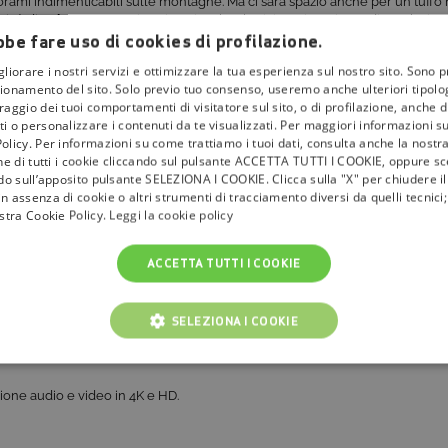
ami indimenticabili sulle montagne. Ma ci sarà spazio anche per un tuffo n
città di
Polonnaruwa
e i suoi resti archeologici, testimonianza di un glorio
be fare uso di cookies di profilazione.
il ritratto a tutto tondo di quest’isola ricca di sorprese.
gliorare i nostri servizi e ottimizzare la tua esperienza sul nostro sito. Sono p
ionamento del sito. Solo previo tuo consenso, useremo anche ulteriori tipologi
aggio dei tuoi comportamenti di visitatore sul sito, o di profilazione, anche di 
5 di
tivùsat –
in più appuntamenti: ogni episodio, ciascuno dedicato a una di
i o personalizzare i contenuti da te visualizzati. Per maggiori informazioni s
lla settimana.
olicy. Per informazioni su come trattiamo i tuoi dati, consulta anche la nostra
one di tutti i cookie cliccando sul pulsante ACCETTA TUTTI I COOKIE, oppure sce
 comodamente le avventure di Sabrina alla scoperta dello Sri Lanka e di
ndo sull’apposito pulsante SELEZIONA I COOKIE. Clicca sulla "X" per chiudere i
n assenza di cookie o altri strumenti di tracciamento diversi da quelli tecnic
ostra Cookie Policy.
Leggi la cookie policy
el XP
è necessario avere un T
V 4K e collegarlo al decoder 4K certificato t
ACCETTA TUTTI I COOKIE
 della CAM e deve essere attivata. Per verificare se il tuo TV è 4K UHD certi
SELEZIONA I COOKIE
i
film
e le rassegne cinematografiche, i
documentari
e i
programmi di intr
NICI
COOKIE ANALITICI
COOKIE DI PROFILAZIONE
isione audio e video in 4K e HD.