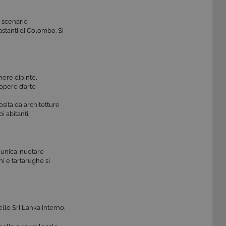
o scenario
rastanti di Colombo. Si
here dipinte,
opere d’arte
sita da architetture
i abitanti.
 unica: nuotare
ni e tartarughe si
dello Sri Lanka interno.