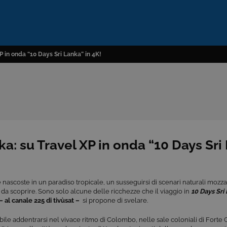
XP in onda “10 Days Sri Lanka” in 4K!
nka: su Travel XP in onda “10 Days Sri
 nascoste in un paradiso tropicale, un susseguirsi di scenari naturali mozza
 da scoprire. Sono solo alcune delle ricchezze che il viaggio in
10 Days Sri
– al canale 225 di tivùsat –
si propone di svelare.
bile addentrarsi nel vivace ritmo di Colombo, nelle sale coloniali di Forte 