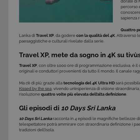
dorate di 
percorso e
conoscere 
sapienza r
Quattro p
Lanka di
Travel XP
, da godere
con la qualità del 4K
. Attraverso 
paesaggistiche e culturali rivelate dalla serie.
Travel XP, mete da sogno in 4K su tivù
Travel XP
,
con oltre 1000 ore di programmazione esclusiva, è il c
originali e conduttori provenienti da tutto il mondo. Il canale r
Ma c’è di più: grazie alla
tecnologia del 4K Ultra HD
sarà possibil
Kissed by the sea
, vivendo un’esperienza di visione straordinaria
risoluzione
quattro volte più elevata dell’alta definizione
.
Gli episodi di
10 Days Sri Lanka
10 Days Sri Lanka
racconta in 4 episodi le magnifiche bellezze di
telespettatore potrà ammirare con straordinaria definizione i pae
tradizioni dell’isola.