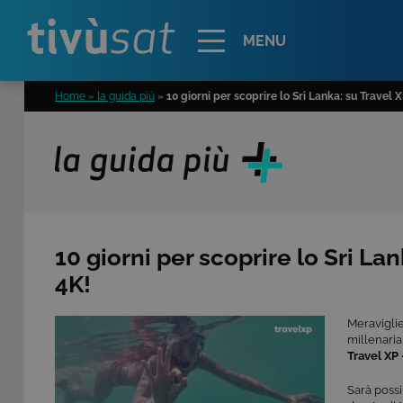
Alert
MENU
Home » la guida più
»
10 giorni per scoprire lo Sri Lanka: su Travel 
10 giorni per scoprire lo Sri La
4K!
Meraviglie
millenaria
Travel XP 
Sarà possi