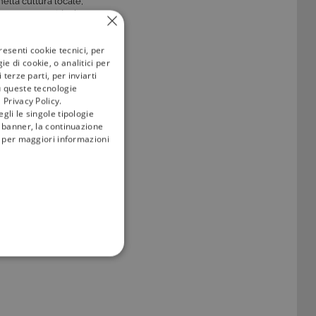
ella cultura locale,
so passato. Un ideale
resenti cookie tecnici, per
e di cookie, o analitici per
terze parti, per inviarti
versa località, viene
u queste tecnologie
 Privacy Policy.
gli le singole tipologie
 cogliere al contempo
l banner, la continuazione
i; per maggiori informazioni
ivùsat
o una
CAM
ficato tivùsat e\o per
attenimento
della
FUNZIONALITÀ