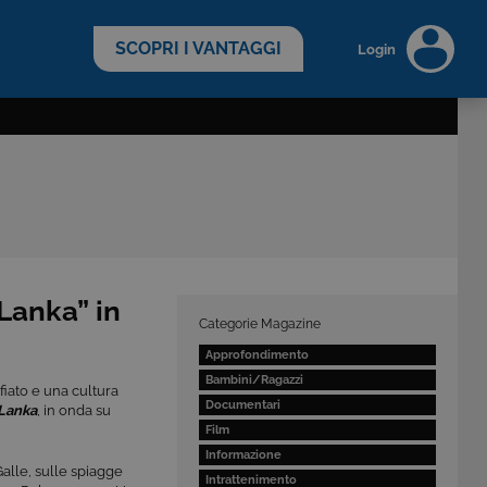
scopri di più >
SCOPRI I VANTAGGI
Login
 Lanka” in
Categorie Magazine
Approfondimento
Bambini/Ragazzi
fiato e una cultura
Documentari
 Lanka
, in onda su
Film
Informazione
Galle, sulle spiagge
Intrattenimento