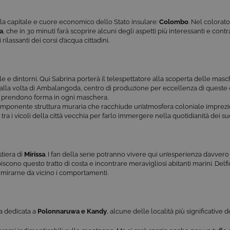
la capitale e cuore economico dello Stato insulare:
Colombo
. Nel colorat
a
, che in 30 minuti farà scoprire alcuni degli aspetti più interessanti e cont
rilassanti dei corsi d’acqua cittadini.
le e dintorni. Qui Sabrina porterà il telespettatore alla scoperta delle masc
i alla volta di Ambalangoda, centro di produzione per eccellenza di queste 
che prendono forma in ogni maschera.
, imponente struttura muraria che racchiude un’atmosfera coloniale imprezio
a i vicoli della città vecchia per farlo immergere nella quotidianità dei suo
tiera di
Mirissa
. I fan della serie potranno vivere qui un’esperienza davvero
scono questo tratto di costa e incontrare meravigliosi abitanti marini. Delfi
mmirarne da vicino i comportamenti.
a dedicata a
Polonnaruwa e Kandy
, alcune delle località più significative 