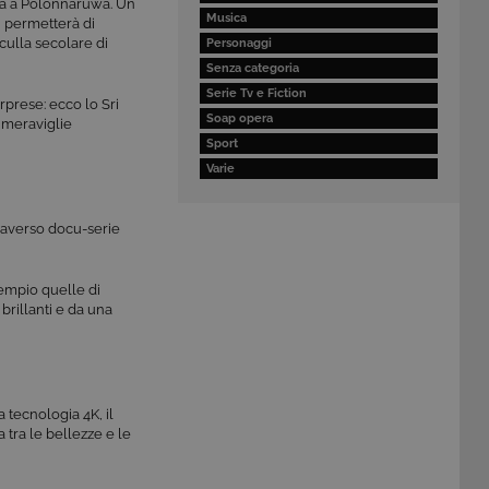
sata a Polonnaruwa. Un
Musica
, permetterà di
culla secolare di
Personaggi
Senza categoria
Serie Tv e Fiction
orprese: ecco lo Sri
Soap opera
 meraviglie
Sport
Varie
raverso docu-serie
sempio quelle di
brillanti e da una
la tecnologia 4K, il
 tra le bellezze e le