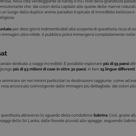
Mirissa, nella città verdeggiante di Kandy e tra i resti della grandezza pas
mozionante che, dai colori della capitale alle quiete delle riserve naturali
un luogo dalla duplice anima: paradiso tropicale di incredibile bellezza e 
eligiosa.
untate
per dieci giorni indimenticabili alla scoperta di quest’isola ricca di s
le immagini ultra-nitide, il pubblico potrà immergersi completamente nelle
sat
anale dedicato a viaggi incredibili. È possibile esplorare
più di 55 paesi
att
aggiunge
più di 93 milioni di case in oltre 30 paesi
, in ben
15 lingue differenti
.
e ammirare sin nei minimi particolari le destinazioni raggiunte, come ad e
, resa ancora più coinvolgente dalle immagini più dettagliate, dai colori più 
 quest’isola attraverso lo sguardo della conduttrice
Sabrina
. Così, grazie al
saggi dello Sri Lanka, dalle foreste pluviali alle spiagge, seguendo Sabrina