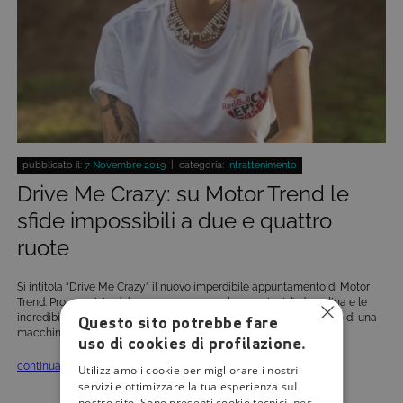
pubblicato il:
7 Novembre 2019
| categoria:
Intrattenimento
Drive Me Crazy: su Motor Trend le
sfide impossibili a due e quattro
ruote
Si intitola “Drive Me Crazy” il nuovo imperdibile appuntamento di Motor
Trend. Protagoniste del nuovo programma le emozioni, l’adrenalina e le
incredibili sensazioni che si provano in sella a una moto o a bordo di una
Questo sito potrebbe fare
macchina da corsa, raccontate agli appassionati di motori da […]
uso di cookies di profilazione.
continua »
Utilizziamo i cookie per migliorare i nostri
servizi e ottimizzare la tua esperienza sul
nostro sito. Sono presenti cookie tecnici, per