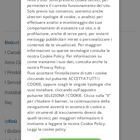
permettere il corretto funzionamento del sito.
Solo previo tuo consenso, useremo anche
ulteriori tipologie di cookie, o analitici per
effettuare analisi e monitoraggio dei tuoi
comportamenti di visitatore sul sito, o di
profilazione, anche di terze parti, per inviarti
messaggi pubblicitari mirati o personalizzare i
tivù
sat
tivù
la guida
contenuti da te visualizzati. Per maggiori
informazioni su queste tecnologie consulta la
I Canali
I programmi
nostra Cookie Policy. Per informazioni su
come trattiamo i tuoi dati, consulta anche la
Area Clienti
I canali
nostra Privacy Policy.
I Prodotti
La Guida +
Puoi accettare l’installazione di tutti i cookie
cliccando sul pulsante ACCETTA TUTTI I
I Servizi
faq
COOKIE, oppure scegli le singole tipologie che
vuoi installare, cliccando sull’apposito
Installatori
pulsante SELEZIONA I COOKIE. Clicca sulla "X"
per chiudere il banner, la continuazione della
faq
navigazione avverrà in assenza di cookie o
altri strumenti di tracciamento diversi da
quelli tecnici; per maggiori informazioni ti
la
tivù
my
tivù
invitiamo a leggere la nostra Cookie Policy.
Leggi la cookie policy
I Bollini