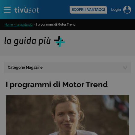
Alert
scopri di più >
SCOPRI I VANTAGGI
Login
Home » la guida più
»
I programmi di Motor Trend
Categorie Magazine
I programmi di Motor Trend